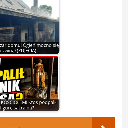
żar domu! Ogień mocno się
ozwinął (ZDJĘCIA)
KOŚCIOŁEM! Ktoś podpalił
figurę sakralną?