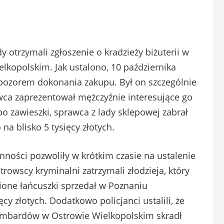
y otrzymali zgłoszenie o kradzieży biżuterii w
lkopolskim. Jak ustalono, 10 października
pozorem dokonania zakupu. Był on szczególnie
wca zaprezentował mężczyźnie interesujące go
 zawieszki, sprawca z lady sklepowej zabrał
 na blisko 5 tysięcy złotych.
ności pozwoliły w krótkim czasie na ustalenie
trowscy kryminalni zatrzymali złodzieja, który
dzione łańcuszki sprzedał w Poznaniu
y złotych. Dodatkowo policjanci ustalili, że
lombardów w Ostrowie Wielkopolskim skradł