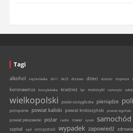
Tagi
alkohol
dzieci
ciężarówka
drzewo
dk11
dk25
dziecko
impreza
koronawirus
kradzież
motocykl
odol
koszykówka
lpr
narkotyki
wielkopolski
pol
pieniądze
piaski-szczygliczka
powiat kaliski
powiat krotoszyński
potrącenie
powiat kępiński
samochód
pożar
powiat pleszewski
rower
radni
rynek
wypadek
zapowiedź
szpital
zdrowi
uroczystość
sąd