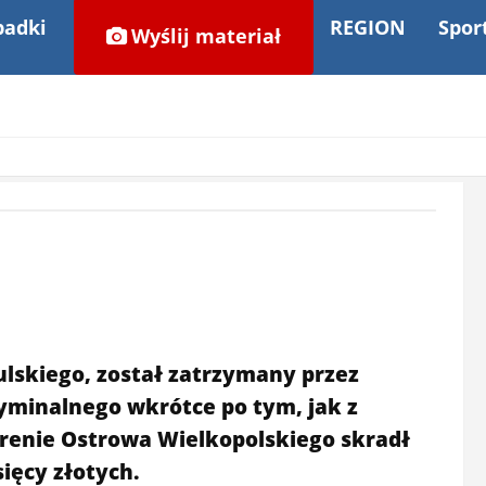
adki
REGION
Spor
Wyślij materiał
ulskiego, został zatrzymany przez
yminalnego wkrótce po tym, jak z
erenie Ostrowa Wielkopolskiego skradł
sięcy złotych.