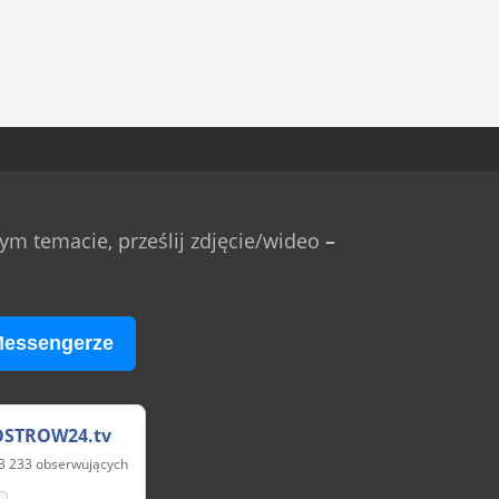
m temacie, prześlij zdjęcie/wideo
–
Messengerze
OSTROW24.tv
3 233 obserwujących