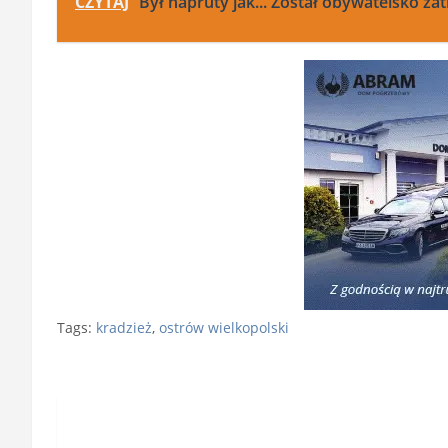
CZYTAJ
Był napruty jak... Został obywatelsko za
Tags:
kradzież
,
ostrów wielkopolski
Nawigacja
wpisu