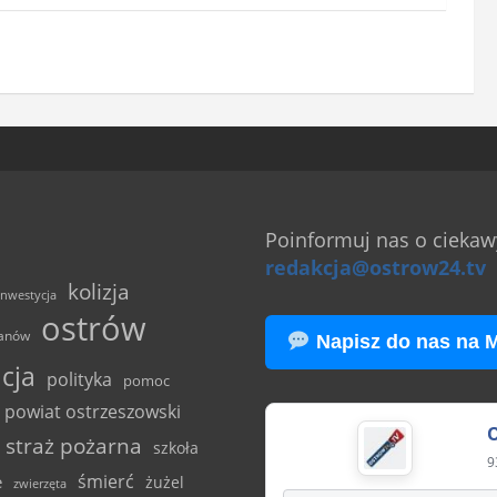
e
ę
o
*
b
o
w
i
ą
z
k
Poinformuj nas o ciekawy
o
redakcja@ostrow24.tv
w
kolizja
e
inwestycja
ostrów
)
anów
Napisz do nas na 
icja
polityka
pomoc
powiat ostrzeszowski
straż pożarna
szkoła
9
śmierć
e
żużel
zwierzęta