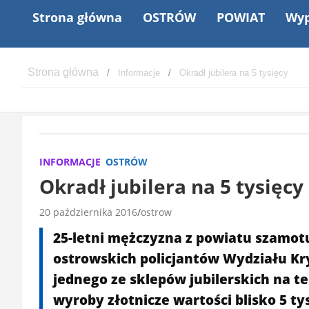
Strona główna
OSTRÓW
POWIAT
Wyp
Informacje
Okradł jubilera na 5 tysięcy
INFORMACJE
OSTRÓW
Okradł jubilera na 5 tysięcy
20 października 2016
ostrow
25-letni mężczyzna z powiatu szamot
ostrowskich policjantów Wydziału Kr
jednego ze sklepów jubilerskich na t
wyroby złotnicze wartości blisko 5 ty