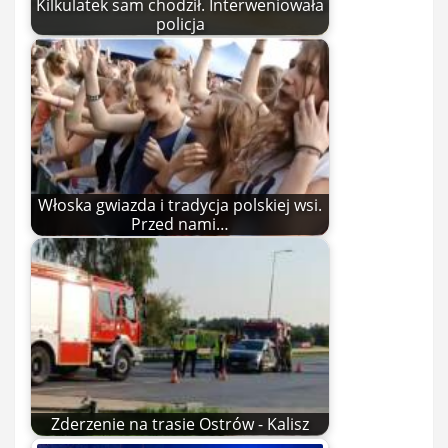
Kilkulatek sam chodził. Interweniowała
policja
Włoska gwiazda i tradycja polskiej wsi.
Przed nami…
Zderzenie na trasie Ostrów - Kalisz