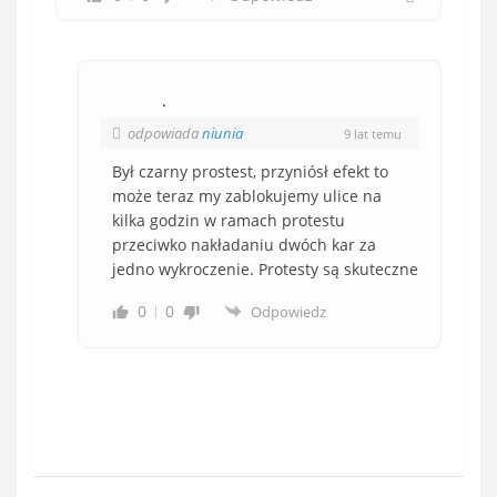
.
odpowiada
niunia
9 lat temu
Był czarny prostest, przyniósł efekt to
może teraz my zablokujemy ulice na
kilka godzin w ramach protestu
przeciwko nakładaniu dwóch kar za
jedno wykroczenie. Protesty są skuteczne
0
0
Odpowiedz