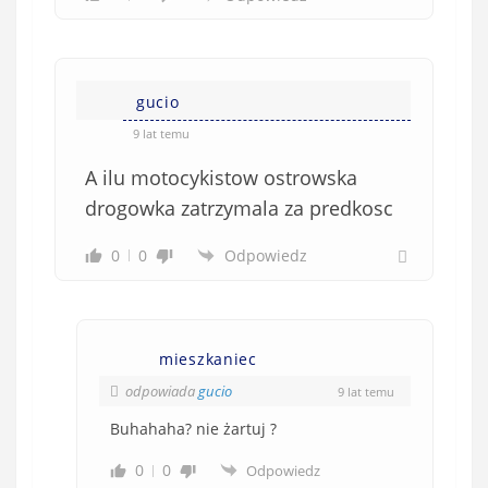
gucio
9 lat temu
A ilu motocykistow ostrowska
drogowka zatrzymala za predkosc
0
0
Odpowiedz
mieszkaniec
odpowiada
gucio
9 lat temu
Buhahaha? nie żartuj ?
0
0
Odpowiedz