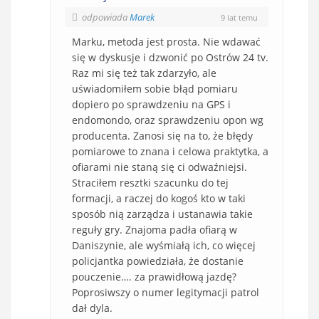
odpowiada
Marek
9 lat temu
Marku, metoda jest prosta. Nie wdawać
się w dyskusje i dzwonić po Ostrów 24 tv.
Raz mi się też tak zdarzyło, ale
uświadomiłem sobie błąd pomiaru
dopiero po sprawdzeniu na GPS i
endomondo, oraz sprawdzeniu opon wg
producenta. Zanosi się na to, że błędy
pomiarowe to znana i celowa praktytka, a
ofiarami nie staną się ci odwaźniejsi.
Straciłem resztki szacunku do tej
formacji, a raczej do kogoś kto w taki
sposób nią zarządza i ustanawia takie
reguły gry. Znajoma padła ofiarą w
Daniszynie, ale wyśmiałą ich, co więcej
policjantka powiedziała, że dostanie
pouczenie…. za prawidłową jazdę?
Poprosiwszy o numer legitymacji patrol
dał dyla.