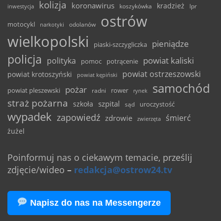
kolizja
koronawirus
kradzież
inwestycja
koszykówka
lpr
ostrów
motocykl
odolanów
narkotyki
wielkopolski
pieniądze
piaski-szczygliczka
policja
powiat kaliski
polityka
pomoc
potrącenie
powiat ostrzeszowski
powiat krotoszyński
powiat kępiński
samochód
pożar
powiat pleszewski
rower
radni
rynek
straż pożarna
szpital
szkoła
uroczystość
sąd
wypadek
zapowiedź
śmierć
zdrowie
zwierzęta
żużel
Poinformuj nas o ciekawym temacie, prześlij
zdjęcie/wideo
–
redakcja@ostrow24.tv
Napisz do nas na Messengerze