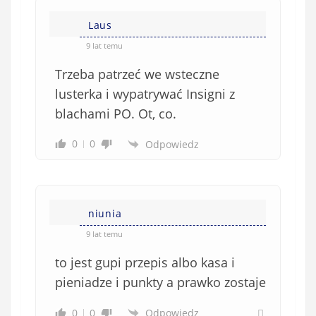
Laus
9 lat temu
Trzeba patrzeć we wsteczne
lusterka i wypatrywać Insigni z
blachami PO. Ot, co.
0
0
Odpowiedz
niunia
9 lat temu
to jest gupi przepis albo kasa i
pieniadze i punkty a prawko zostaje
0
0
Odpowiedz