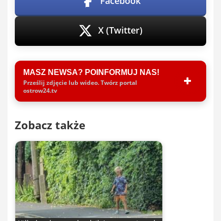
Facebook
X (Twitter)
MASZ NEWSA? POINFORMUJ NAS!
Prześlij zdjęcie lub wideo. Twórz portal
ostrow24.tv
Zobacz także