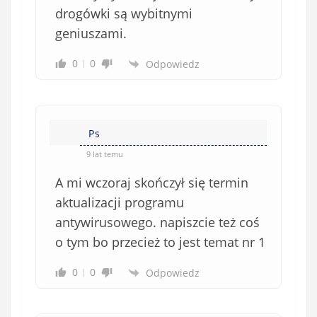
drogówki są wybitnymi
geniuszami.
0
0
Odpowiedz
Ps
9 lat temu
A mi wczoraj skończył się termin
aktualizacji programu
antywirusowego. napiszcie też coś
o tym bo przecież to jest temat nr 1
0
0
Odpowiedz