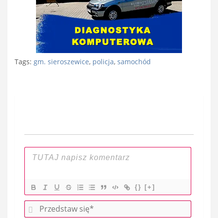
Tags:
gm. sieroszewice
,
policja
,
samochód
Nawigacja
wpisu
{}
[+]
P
r