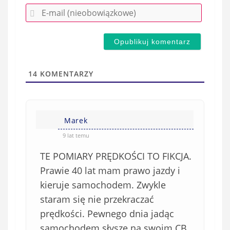
E
z
-
e
m
d
a
s
i
t
l
a
14
KOMENTARZY
(
w
n
s
i
i
e
Marek
ę
o
*
9 lat temu
b
TE POMIARY PRĘDKOŚCI TO FIKCJA.
o
w
Prawie 40 lat mam prawo jazdy i
i
kieruje samochodem. Zwykle
ą
staram się nie przekraczać
z
prędkości. Pewnego dnia jadąc
k
samochodem słyszę na swoim CB