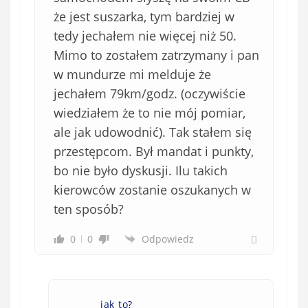
o
że jest suszarka, tym bardziej w
w
e
tedy jechałem nie więcej niż 50.
)
Mimo to zostałem zatrzymany i pan
w mundurze mi melduje że
jechałem 79km/godz. (oczywiście
wiedziałem że to nie mój pomiar,
ale jak udowodnić). Tak stałem się
przestępcom. Był mandat i punkty,
bo nie było dyskusji. Ilu takich
kierowców zostanie oszukanych w
ten sposób?
0
0
Odpowiedz
jak to?