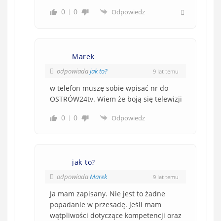
0
0
Odpowiedz
Marek
odpowiada
jak to?
9 lat temu
w telefon muszę sobie wpisać nr do
OSTRÓW24tv. Wiem że boją się telewizji
0
0
Odpowiedz
jak to?
odpowiada
Marek
9 lat temu
Ja mam zapisany. Nie jest to żadne
popadanie w przesadę. Jeśli mam
wątpliwości dotyczące kompetencji oraz