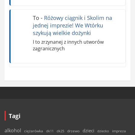
To
-
Różowy ciągnik i Skolim na
jednej imprezie! We Wtórku
szykują wielkie dożynki
I to zrzynanej z innych utworów
zagranicznych
Tagi
alkohol
dzieci
ciężarówka
drzewo
dk11
dk25
dziecko
impreza