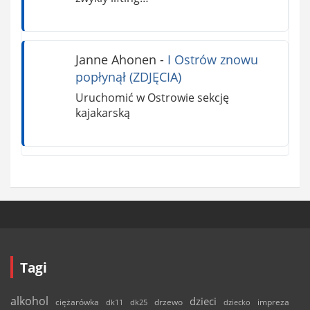
Janne Ahonen
-
I Ostrów znowu
popłynął (ZDJĘCIA)
Uruchomić w Ostrowie sekcję
kajakarską
Tagi
alkohol
dzieci
ciężarówka
drzewo
dk11
dk25
dziecko
impreza