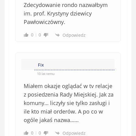
Zdecydowanie rondo nazwałbym
o
w
im. prof. Krystyny dziewicy
i
Pawłowiczówny.
ą
z
0
0
Odpowiedz
k
o
w
e
Fix
)
10 lat temu
Miałem okazje oglądać w tv relacje
z posiedzenia Rady Miejskiej. Jak za
komuny… liczyły sie tylko zasługi i
ile kto miał orderów. A po co w
ogóle jakaś nazwa……
0
0
Odpowiedz