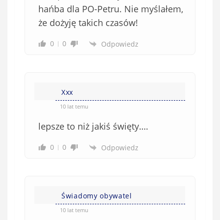
hańba dla PO-Petru. Nie myślałem,
że dożyję takich czasów!
0
0
Odpowiedz
Xxx
10 lat temu
lepsze to niż jakiś święty….
0
0
Odpowiedz
Świadomy obywatel
10 lat temu