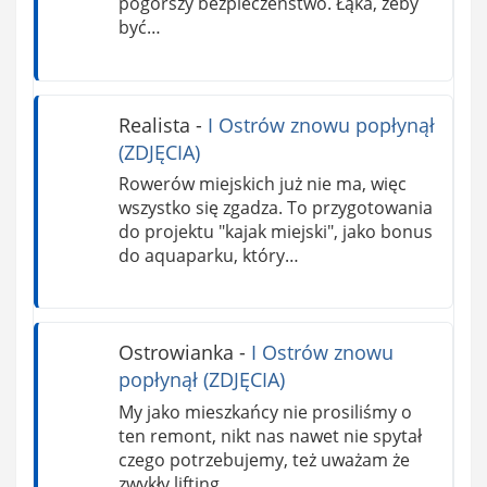
pogorszy bezpieczeństwo. Łąka, żeby
być…
Realista
-
I Ostrów znowu popłynął
(ZDJĘCIA)
Rowerów miejskich już nie ma, więc
wszystko się zgadza. To przygotowania
do projektu "kajak miejski", jako bonus
do aquaparku, który…
Ostrowianka
-
I Ostrów znowu
popłynął (ZDJĘCIA)
My jako mieszkańcy nie prosiliśmy o
ten remont, nikt nas nawet nie spytał
czego potrzebujemy, też uważam że
zwykły lifting…