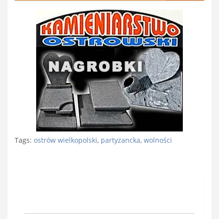
Tags:
ostrów wielkopolski
,
partyzancka
,
wolności
Nawigacja
wpisu