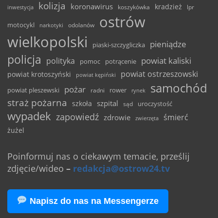
kolizja
koronawirus
kradzież
inwestycja
koszykówka
lpr
ostrów
motocykl
odolanów
narkotyki
wielkopolski
pieniądze
piaski-szczygliczka
policja
powiat kaliski
polityka
pomoc
potrącenie
powiat ostrzeszowski
powiat krotoszyński
powiat kępiński
samochód
pożar
powiat pleszewski
rower
radni
rynek
straż pożarna
szpital
szkoła
uroczystość
sąd
wypadek
zapowiedź
śmierć
zdrowie
zwierzęta
żużel
Poinformuj nas o ciekawym temacie, prześlij
zdjęcie/wideo
–
redakcja@ostrow24.tv
Napisz do nas na Messengerze