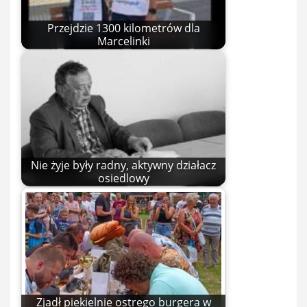
Przejdzie 1300 kilometrów dla
Marcelinki
Nie żyje były radny, aktywny działacz
osiedlowy
Zjadł piekielnie ostrego burgera w