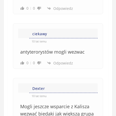
0
0
Odpowiedz
ciekawy
10 lat temu
antyterorystów mogli wezwac
0
0
Odpowiedz
Dexter
10 lat temu
Mogli jeszcze wsparcie z Kalisza
wezwać biedaki jak większą grupa