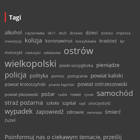
Tagi
alkohol
dzieci
ciężarówka
drzewo
dk11
dk25
dziecko
impreza
kolizja
koronawirus
kradzież
inwestycja
koszykówka
lpr
ostrów
motocykl
odolanów
narkotyki
wielkopolski
pieniądze
piaski-szczygliczka
policja
powiat kaliski
polityka
pomoc
potrącenie
powiat ostrzeszowski
powiat krotoszyński
powiat kępiński
samochód
pożar
powiat pleszewski
rower
radni
rynek
straż pożarna
szpital
szkoła
uroczystość
sąd
wypadek
zapowiedź
śmierć
zdrowie
zwierzęta
żużel
Poinformuj nas o ciekawym temacie, prześlij