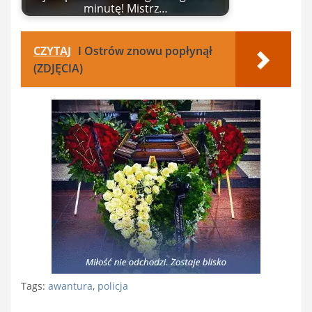
minutę! Mistrz…
CZYTAJ
I Ostrów znowu popłynął
(ZDJĘCIA)
Tags:
awantura
,
policja
Nawigacja