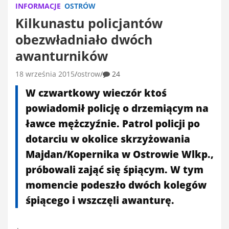
INFORMACJE
OSTRÓW
Kilkunastu policjantów
obezwładniało dwóch
awanturników
18 września 2015
ostrow
24
W czwartkowy wieczór ktoś
powiadomił policję o drzemiącym na
ławce mężczyźnie. Patrol policji po
dotarciu w okolice skrzyżowania
Majdan/Kopernika w Ostrowie Wlkp.,
próbowali zająć się śpiącym. W tym
momencie podeszło dwóch kolegów
śpiącego i wszczęli awanturę.