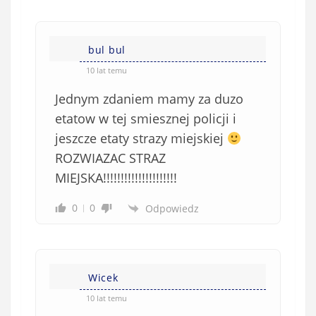
w
n
s
i
i
e
bul bul
ę
o
*
10 lat temu
b
Jednym zdaniem mamy za duzo
o
w
etatow w tej smiesznej policji i
i
jeszcze etaty strazy miejskiej
ą
ROZWIAZAC STRAZ
z
MIEJSKA!!!!!!!!!!!!!!!!!!!!!
k
o
0
0
Odpowiedz
w
e
)
Wicek
10 lat temu