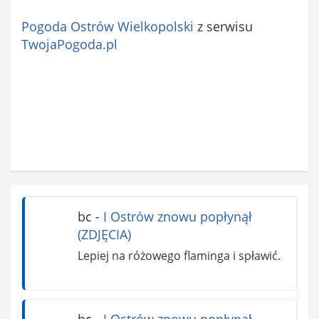
Pogoda Ostrów Wielkopolski
z serwisu
TwojaPogoda.pl
bc
-
I Ostrów znowu popłynął
(ZDJĘCIA)
Lepiej na różowego flaminga i spławić.
bc
-
I Ostrów znowu popłynął