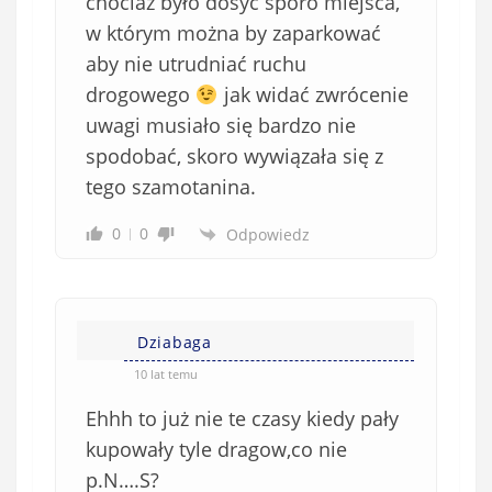
chociaż było dosyć sporo miejsca,
w którym można by zaparkować
aby nie utrudniać ruchu
drogowego
jak widać zwrócenie
uwagi musiało się bardzo nie
spodobać, skoro wywiązała się z
tego szamotanina.
0
0
Odpowiedz
Dziabaga
10 lat temu
Ehhh to już nie te czasy kiedy pały
kupowały tyle dragow,co nie
p.N….S?