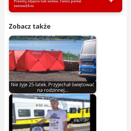
Prześlij zdjęcie lub wideo. Twórz portal
ostrow24.tv
Zobacz także
Nie żyje 25-latek. Przyjechał świętować
na rodzinnej…