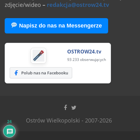
zdjęcie/wideo
–
redakcja@ostrow24.tv
Napisz do nas na Messengerze
OSTROW24.tv
93 233 obserwujących
Polub nas na Facebooku
Ostrów Wielkopolski - 2007-2026
24