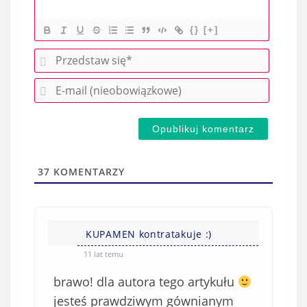
{}
[+]
P
r
E
z
-
e
m
d
a
s
i
t
l
a
37
KOMENTARZY
(
w
n
s
i
i
e
KUPAMEN kontratakuje :)
ę
o
*
11 lat temu
b
brawo! dla autora tego artykułu
o
w
jesteś prawdziwym gównianym