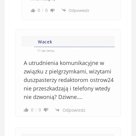
0
0
Odpowiedz
Wacek
11 lat temu
A utrudnienia komunikacyjne w
związku z pielgrzymkami, wizytami
duszpasterzy redaktorom ostrow24
nie przeszkadzają i telefony wtedy
nie dzwonią? Dziwne….
0
0
Odpowiedz