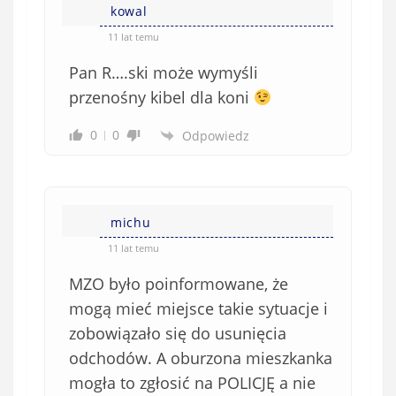
kowal
11 lat temu
Pan R….ski może wymyśli
przenośny kibel dla koni
0
0
Odpowiedz
michu
11 lat temu
MZO było poinformowane, że
mogą mieć miejsce takie sytuacje i
zobowiązało się do usunięcia
odchodów. A oburzona mieszkanka
mogła to zgłosić na POLICJĘ a nie