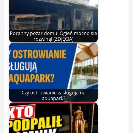
Poranny pożar domu! Ogień mocno się
rozwinął (ZDJĘCIA)
Czy ostrowianie zasługują na
aquapark?