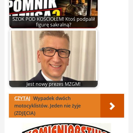
SZOK POD KOŚCIOŁEM! Ktoś podpalił
figurę sakralną?
Jest nowy prezes MZGM!
CZYTAJ
Wypadek dwóch
motocyklistów. Jeden nie żyje
(ZDJĘCIA)