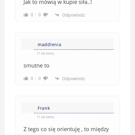
Jak to mówią w kupie siła..!
0
0
Odpowiedz
maddlenia
11 lat temu
smutne to
0
0
Odpowiedz
Frank
11 lat temu
Z tego co się orientuję , to między