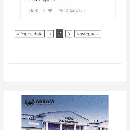
0
0
Odpowiedz
2
« Poprzednie
1
3
Następne »