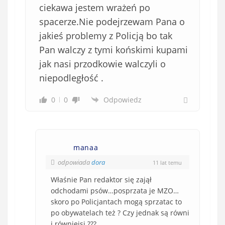
ciekawa jestem wrażeń po
spacerze.Nie podejrzewam Pana o
jakieś problemy z Policją bo tak
Pan walczy z tymi końskimi kupami
jak nasi przodkowie walczyli o
niepodległość .
0
0
Odpowiedz
manaa
odpowiada
dora
11 lat temu
Właśnie Pan redaktor się zajął
odchodami psów…posprzata je MZO…
skoro po Policjantach mogą sprzatac to
po obywatelach też ? Czy jednak są równi
i równiejsi ???