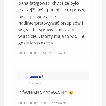
pana fatygować, chyba że było
inaczej?!. Jeśli pan pisze to proszę
pisać prawdę a nie
nadinterpretowywać przepisów i
wiązać tej sprawy z pieskami
właścicieli, którzy mają to w d…ie
gdzie ich pies sra.
0
0
Odpowiedz
taaajest
11 lat temu
GÓWNIANA SPRAWA NO
0
0
Odpowiedz