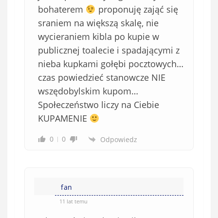
i
bohaterem
proponuję zająć się
ą
sraniem na większą skalę, nie
z
wycieraniem kibla po kupie w
k
publicznej toalecie i spadającymi z
o
nieba kupkami gołębi pocztowych…
w
e
czas powiedzieć stanowcze NIE
)
wszędobylskim kupom…
Społeczeństwo liczy na Ciebie
KUPAMENIE
0
0
Odpowiedz
fan
11 lat temu