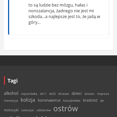
to są ludzie bez mózgu, hałas i
nonszalancja, żadnego nie jest mi
szkoda...a najlepsze jest to, że jadą w
góry…
Tagi
alkohol
dzieci
ciężarówka
drzewo
dk11
dk25
dziecko
impreza
kolizja
koronawirus
kradzież
inwestycja
koszykówka
lpr
ostrów
motocykl
odolanów
narkotyki