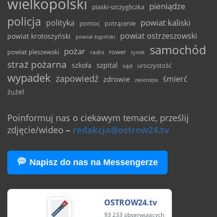
wielkopolski
pieniądze
piaski-szczygliczka
policja
powiat kaliski
polityka
pomoc
potrącenie
powiat ostrzeszowski
powiat krotoszyński
powiat kępiński
samochód
pożar
powiat pleszewski
rower
radni
rynek
straż pożarna
szpital
szkoła
uroczystość
sąd
wypadek
zapowiedź
śmierć
zdrowie
zwierzęta
żużel
Poinformuj nas o ciekawym temacie, prześlij
zdjęcie/wideo
–
redakcja@ostrow24.tv
Napisz do nas na Messengerze
OSTROW24.tv
93 233 obserwujących