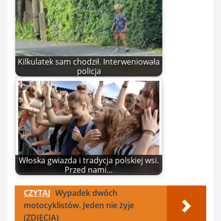
Kilkulatek sam chodził. Interweniowała
policja
Włoska gwiazda i tradycja polskiej wsi.
Przed nami…
CZYTAJ
Wypadek dwóch
motocyklistów. Jeden nie żyje
(ZDJĘCIA)