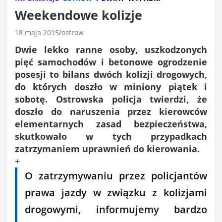
Weekendowe kolizje
18 maja 2015
ostrow
Dwie lekko ranne osoby, uszkodzonych
pięć
samochod
ów i betonowe ogrodzenie
posesji
to bilans
dwóch
kolizji drogow
ych
,
do któr
ych
doszło
w miniony piątek i
sobotę. Ostrowska policja twierdzi, że
doszło do naruszenia przez kierowców
elementarnych zasad bezpieczeństwa,
skutkowało w tych przypadkach
zatrzymaniem uprawnień do kierowania.
+
O zatrzymywaniu przez policjantów
prawa jazdy w związku z kolizjami
drogowymi, informujemy bardzo