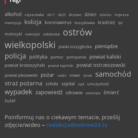
alkohol
dzieci
ciężarówka
drzewo
dk11
dk25
dziecko
impreza
kolizja
koronawirus
kradzież
inwestycja
koszykówka
lpr
ostrów
motocykl
odolanów
narkotyki
wielkopolski
pieniądze
piaski-szczygliczka
policja
powiat kaliski
polityka
pomoc
potrącenie
powiat ostrzeszowski
powiat krotoszyński
powiat kępiński
samochód
pożar
powiat pleszewski
rower
radni
rynek
straż pożarna
szpital
szkoła
uroczystość
sąd
wypadek
zapowiedź
śmierć
zdrowie
zwierzęta
żużel
Poinformuj nas o ciekawym temacie, prześlij
zdjęcie/wideo
–
redakcja@ostrow24.tv