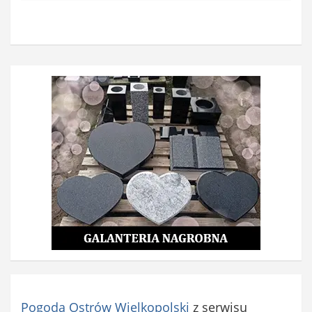
b
o
w
i
ą
z
k
o
w
e
)
Pogoda Ostrów Wielkopolski
z serwisu