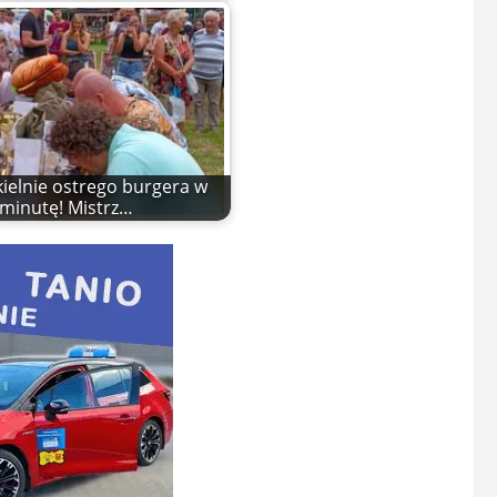
kielnie ostrego burgera w
minutę! Mistrz…