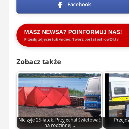
Facebook
MASZ NEWSA? POINFORMUJ NAS!
Prześlij zdjęcie lub wideo. Twórz portal ostrow24.tv
Zobacz także
Nie żyje 25-latek. Przyjechał świętować
Przejd
na rodzinnej…