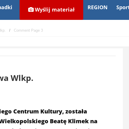
adki
REGION
Spor
Wyślij materiał
lkp.
Comment Page 3
wa Wlkp.
ego Centrum Kultury, została
Wielkopolskiego Beatę Klimek na