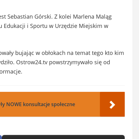
st Sebastian Górski. Z kolei Marlena Maląg
u Edukacji i Sportu w Urzędzie Miejskim w
owały bujając w obłokach na temat tego kto kim
awdziło. Ostrow24.tv powstrzymywało się od
formacje.
yły NOWE konsultacje społeczne