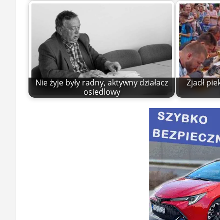
Nie żyje były radny, aktywny działacz
Zjadł pie
osiedlowy