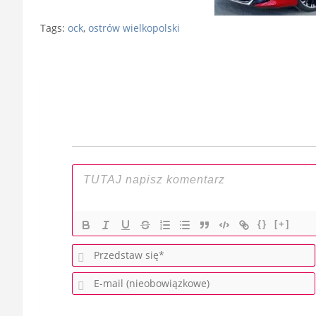
Tags:
ock
,
ostrów wielkopolski
Nawigacja
wpisu
{}
[+]