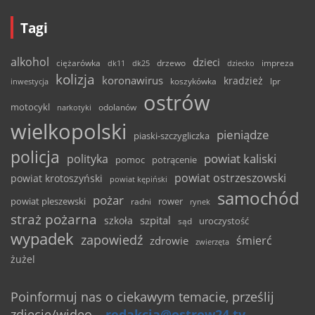
Tagi
alkohol
dzieci
ciężarówka
drzewo
dk11
dk25
dziecko
impreza
kolizja
koronawirus
kradzież
inwestycja
koszykówka
lpr
ostrów
motocykl
odolanów
narkotyki
wielkopolski
pieniądze
piaski-szczygliczka
policja
powiat kaliski
polityka
pomoc
potrącenie
powiat ostrzeszowski
powiat krotoszyński
powiat kępiński
samochód
pożar
powiat pleszewski
rower
radni
rynek
straż pożarna
szpital
szkoła
uroczystość
sąd
wypadek
zapowiedź
śmierć
zdrowie
zwierzęta
żużel
Poinformuj nas o ciekawym temacie, prześlij
zdjęcie/wideo
–
redakcja@ostrow24.tv