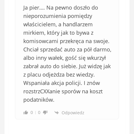
b
Ja pier…. Na pewno doszło do
o
w
nieporozumienia pomiędzy
i
właścicielem, a handlarzem
ą
mirkiem, który jak to bywa z
z
komisowcami przekręca na swoje.
k
Chciał sprzedać auto za pół darmo,
o
albo inny wałek, gość się wkurzył
w
e
zabrał auto do siebie. Już widzę jak
)
z placu odjeżdza bez wiedzy.
Wspaniała akcja policji. I znów
rozstrzCXXanie sporów na koszt
podatników.
0
0
Odpowiedz