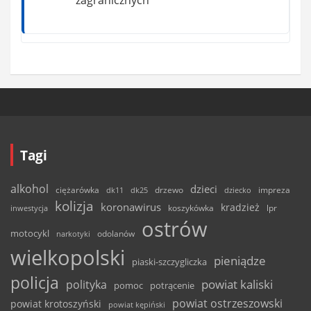
Tagi
alkohol
dzieci
ciężarówka
drzewo
dk11
dk25
dziecko
impreza
kolizja
koronawirus
kradzież
inwestycja
koszykówka
lpr
ostrów
motocykl
odolanów
narkotyki
wielkopolski
pieniądze
piaski-szczygliczka
policja
powiat kaliski
polityka
pomoc
potrącenie
powiat ostrzeszowski
powiat krotoszyński
powiat kępiński