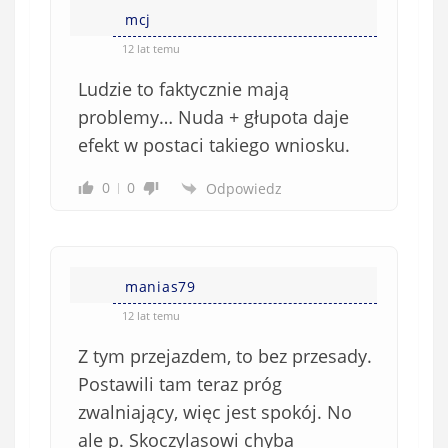
mcj
12 lat temu
Ludzie to faktycznie mają
problemy… Nuda + głupota daje
efekt w postaci takiego wniosku.
0
0
Odpowiedz
manias79
12 lat temu
Z tym przejazdem, to bez przesady.
Postawili tam teraz próg
zwalniający, więc jest spokój. No
ale p. Skoczylasowi chyba