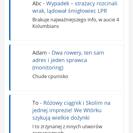
Abc
-
Wypadek – strażacy rozcinali
wrak, lądował śmigłowiec LPR
Brakuje najważniejszego info, w aucie 4
Kolumbians
Adam
-
Dwa rowery, ten sam
adres i jeden sprawca
(monitoring)
Chude cpunisko
To
-
Różowy ciągnik i Skolim na
jednej imprezie! We Wtórku
szykują wielkie dożynki
I to zrzynanej z innych utworów
zagranicznych