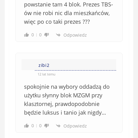
powstanie tam 4 blok. Prezes TBS-
ów nie robi nic dla mieszkańców,
więc po co taki prezes ???
0
0
Odpowiedz
zibi2
12 lat temu
spokojnie na wybory oddadzą do
użytku słynny blok MZGM przy
klasztornej, prawdopodobnie
będzie luksus i tanio jak nigdy…
0
0
Odpowiedz