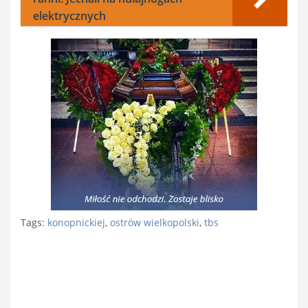
elektrycznych
Tags:
konopnickiej
,
ostrów wielkopolski
,
tbs
Nawigacja
wpisu