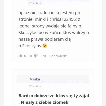
o
*
12 lat temu
b
oj już nie cudujcie ja jestem po
o
w
stronie; minki i chrisa123456; z
i
jednej strony wydaje się fajny p.
ą
Skoczylas bo w końcu ktoś walczy o
z
nasze prawa popieram cię
k
p.Skoczylas
o
w
0
0
Odpowiedz
e
)
Minka
12 lat temu
Bardzo dobrze że ktoś się ty zajął
. Niezły z ciebie ziomek