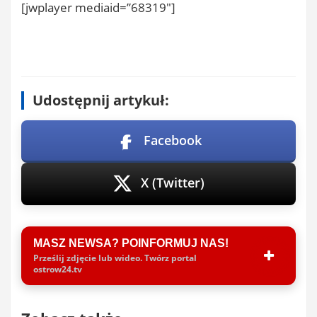
[jwplayer mediaid=”68319″]
Udostępnij artykuł:
Facebook
X (Twitter)
MASZ NEWSA? POINFORMUJ NAS!
Prześlij zdjęcie lub wideo. Twórz portal
ostrow24.tv