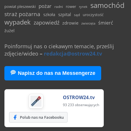
samochód
pożar
powiat pleszewski
rower
radni
rynek
straż pożarna
szpital
szkoła
uroczystość
sąd
wypadek
zapowiedź
śmierć
zdrowie
zwierzęta
żużel
Poinformuj nas o ciekawym temacie, prześlij
zdjęcie/wideo
–
redakcja@ostrow24.tv
Napisz do nas na Messengerze
OSTROW24.tv
93 233 obserwujących
Polub nas na Facebooku