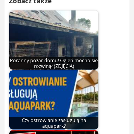
Zobacz także
Poranny pożar domu! Ogień mocno się
rozwinął (ZDJĘCIA)
Czy ostrowianie zasługują na
aquapark?