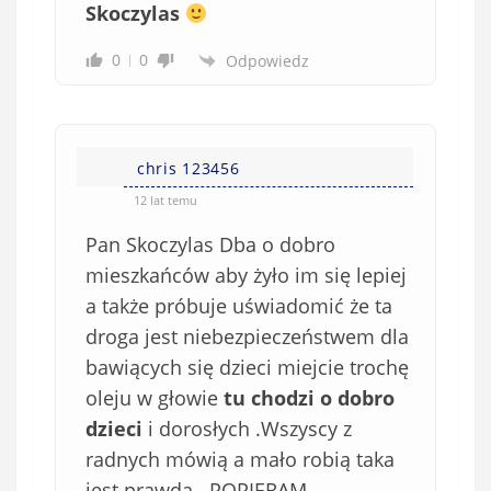
Skoczylas
0
0
Odpowiedz
chris 123456
12 lat temu
Pan Skoczylas Dba o dobro
mieszkańców aby żyło im się lepiej
a także próbuje uświadomić że ta
droga jest niebezpieczeństwem dla
bawiących się dzieci miejcie trochę
oleju w głowie
tu chodzi o dobro
dzieci
i dorosłych .Wszyscy z
radnych mówią a mało robią taka
jest prawda . POPIERAM