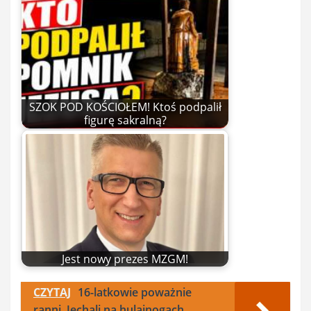
SZOK POD KOŚCIOŁEM! Ktoś podpalił
figurę sakralną?
Jest nowy prezes MZGM!
CZYTAJ
16-latkowie poważnie
ranni. Jechali na hulajnogach