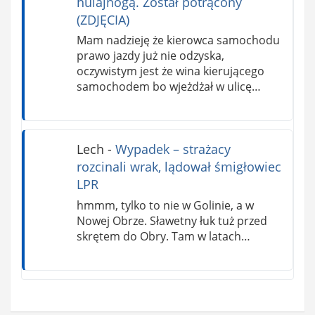
hulajnogą. Został potrącony
(ZDJĘCIA)
Mam nadzieję że kierowca samochodu
prawo jazdy już nie odzyska,
oczywistym jest że wina kierującego
samochodem bo wjeżdżał w ulicę…
Lech
-
Wypadek – strażacy
rozcinali wrak, lądował śmigłowiec
LPR
hmmm, tylko to nie w Golinie, a w
Nowej Obrze. Sławetny łuk tuż przed
skrętem do Obry. Tam w latach…