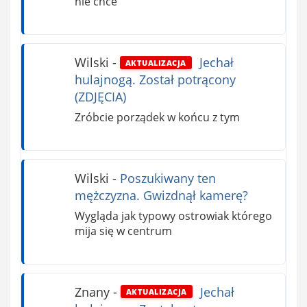
nie chce
Wilski
-
Jechał
AKTUALIZACJA
hulajnogą. Został potrącony
(ZDJĘCIA)
Zróbcie porządek w końcu z tym
Wilski
-
Poszukiwany ten
mężczyzna. Gwizdnął kamerę?
Wygląda jak typowy ostrowiak którego
mija się w centrum
Znany
-
Jechał
AKTUALIZACJA