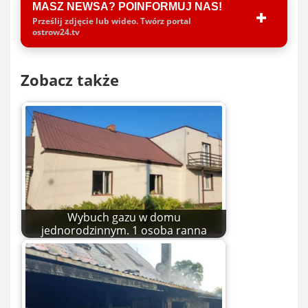
MASZ NEWSA? POINFORMUJ NAS!
Prześlij zdjęcie lub wideo. Twórz portal
ostrow24.tv
Zobacz także
Wybuch gazu w domu
jednorodzinnym. 1 osoba ranna