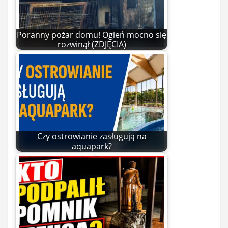
Poranny pożar domu! Ogień mocno się
rozwinął (ZDJĘCIA)
Czy ostrowianie zasługują na
aquapark?