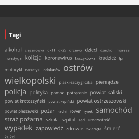
Tagi
alkohol
dzieci
ciężarówka
drzewo
dk11
dk25
dziecko
impreza
kolizja
koronawirus
kradzież
inwestycja
koszykówka
lpr
ostrów
motocykl
odolanów
narkotyki
wielkopolski
pieniądze
piaski-szczygliczka
policja
powiat kaliski
polityka
pomoc
potrącenie
powiat ostrzeszowski
powiat krotoszyński
powiat kępiński
samochód
pożar
powiat pleszewski
rower
radni
rynek
straż pożarna
szpital
szkoła
uroczystość
sąd
wypadek
zapowiedź
śmierć
zdrowie
zwierzęta
żużel