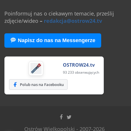
Poinformuj nas o ciekawym temacie, prześlij
zdjęcie/wideo
–
redakcja@ostrow24.tv
Napisz do nas na Messengerze
OSTROW24.tv
93 233 obserwujących
Polub nas na Facebooku
Ostrów Wielkopolski - 2007-2026