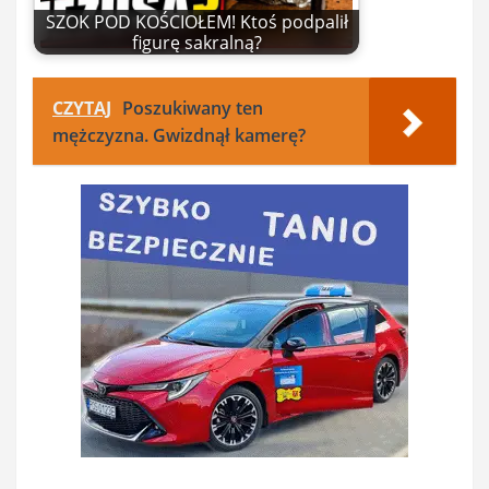
SZOK POD KOŚCIOŁEM! Ktoś podpalił
figurę sakralną?
CZYTAJ
Poszukiwany ten
mężczyzna. Gwizdnął kamerę?
Nawigacja