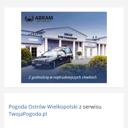
i
ą
z
k
o
w
e
)
Pogoda Ostrów Wielkopolski
z serwisu
TwojaPogoda.pl