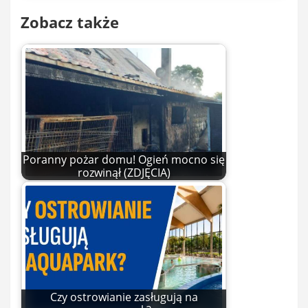
Zobacz także
Poranny pożar domu! Ogień mocno się
rozwinął (ZDJĘCIA)
Czy ostrowianie zasługują na