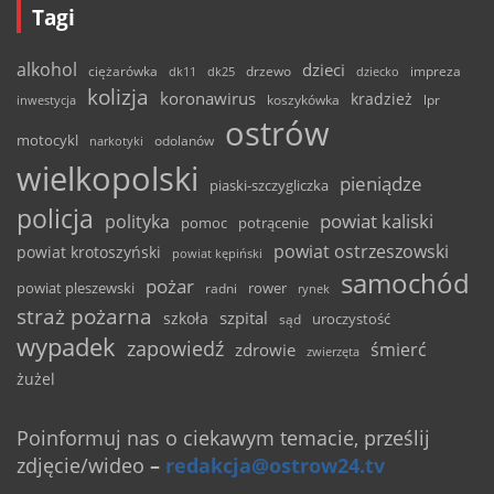
Tagi
alkohol
dzieci
ciężarówka
drzewo
dk11
dk25
dziecko
impreza
kolizja
koronawirus
kradzież
inwestycja
koszykówka
lpr
ostrów
motocykl
odolanów
narkotyki
wielkopolski
pieniądze
piaski-szczygliczka
policja
powiat kaliski
polityka
pomoc
potrącenie
powiat ostrzeszowski
powiat krotoszyński
powiat kępiński
samochód
pożar
powiat pleszewski
rower
radni
rynek
straż pożarna
szpital
szkoła
uroczystość
sąd
wypadek
zapowiedź
śmierć
zdrowie
zwierzęta
żużel
Poinformuj nas o ciekawym temacie, prześlij
zdjęcie/wideo
–
redakcja@ostrow24.tv