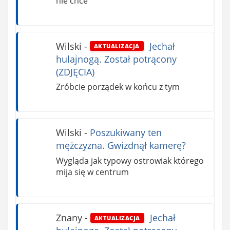
nie chce
Wilski
-
Jechał
AKTUALIZACJA
hulajnogą. Został potrącony
(ZDJĘCIA)
Zróbcie porządek w końcu z tym
Wilski
-
Poszukiwany ten
mężczyzna. Gwizdnął kamerę?
Wygląda jak typowy ostrowiak którego
mija się w centrum
Znany
-
Jechał
AKTUALIZACJA