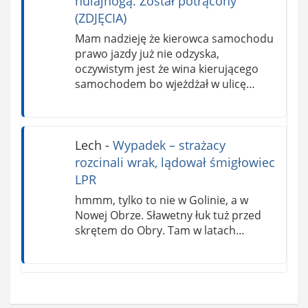
hulajnogą. Został potrącony
(ZDJĘCIA)
Mam nadzieję że kierowca samochodu
prawo jazdy już nie odzyska,
oczywistym jest że wina kierującego
samochodem bo wjeżdżał w ulicę…
Lech
-
Wypadek – strażacy
rozcinali wrak, lądował śmigłowiec
LPR
hmmm, tylko to nie w Golinie, a w
Nowej Obrze. Sławetny łuk tuż przed
skrętem do Obry. Tam w latach…