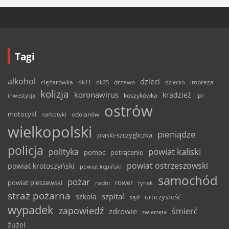
Tagi
alkohol
dzieci
ciężarówka
drzewo
dk11
dk25
dziecko
impreza
kolizja
koronawirus
kradzież
inwestycja
koszykówka
lpr
ostrów
motocykl
odolanów
narkotyki
wielkopolski
pieniądze
piaski-szczygliczka
policja
powiat kaliski
polityka
pomoc
potrącenie
powiat ostrzeszowski
powiat krotoszyński
powiat kępiński
samochód
pożar
powiat pleszewski
rower
radni
rynek
straż pożarna
szpital
szkoła
uroczystość
sąd
wypadek
zapowiedź
śmierć
zdrowie
zwierzęta
żużel