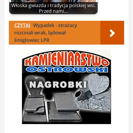
Włoska gwiazda i tradycja polskiej wsi.
Przed nami…
CZYTAJ
Wypadek - strażacy
rozcinali wrak, lądował
śmigłowiec LPR
Nawigacja