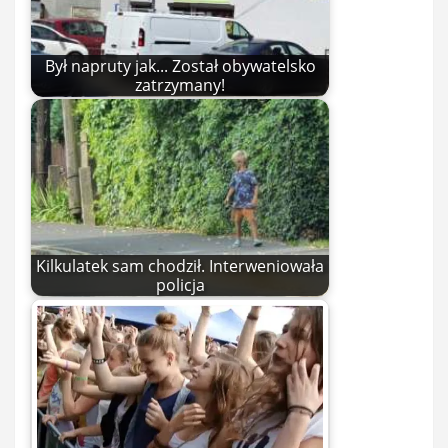
Był napruty jak... Został obywatelsko
zatrzymany!
Kilkulatek sam chodził. Interweniowała
policja