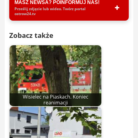
MASZ NEWSA? POINFORMUJ NAS!
Prześlij zdjęcie lub wideo. Twórz portal
ostrow24.tv
Zobacz także
Wisielec na Piaskach. Koniec
reanimacji