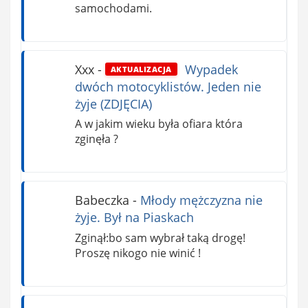
samochodami.
Xxx
-
Wypadek
AKTUALIZACJA
dwóch motocyklistów. Jeden nie
żyje (ZDJĘCIA)
A w jakim wieku była ofiara która
zginęła ?
Babeczka
-
Młody mężczyzna nie
żyje. Był na Piaskach
Zginął:bo sam wybrał taką drogę!
Proszę nikogo nie winić !