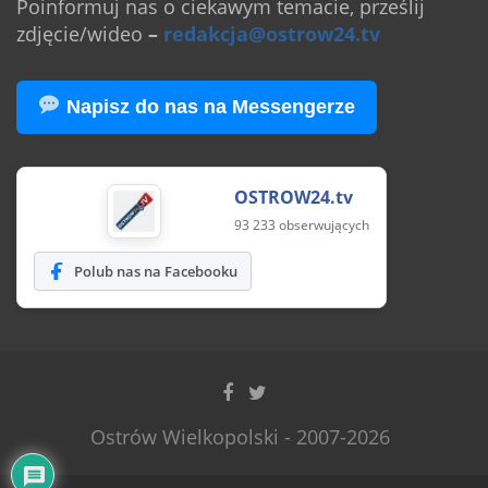
Poinformuj nas o ciekawym temacie, prześlij
zdjęcie/wideo
–
redakcja@ostrow24.tv
Napisz do nas na Messengerze
OSTROW24.tv
93 233 obserwujących
Polub nas na Facebooku
Ostrów Wielkopolski - 2007-2026