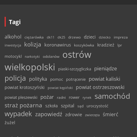
Tagi
alkohol
dzieci
ciężarówka
drzewo
dk11
dk25
dziecko
impreza
kolizja
koronawirus
kradzież
inwestycja
koszykówka
lpr
ostrów
motocykl
odolanów
narkotyki
wielkopolski
pieniądze
piaski-szczygliczka
policja
powiat kaliski
polityka
pomoc
potrącenie
powiat ostrzeszowski
powiat krotoszyński
powiat kępiński
samochód
pożar
powiat pleszewski
rower
radni
rynek
straż pożarna
szpital
szkoła
uroczystość
sąd
wypadek
zapowiedź
śmierć
zdrowie
zwierzęta
żużel