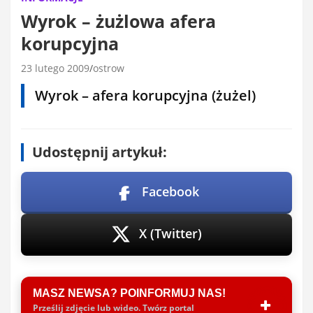
Wyrok – żużlowa afera
korupcyjna
23 lutego 2009
ostrow
Wyrok – afera korupcyjna (żużel)
Udostępnij artykuł:
Facebook
X (Twitter)
MASZ NEWSA? POINFORMUJ NAS!
Prześlij zdjęcie lub wideo. Twórz portal