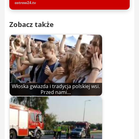
ostrow24.tv
Zobacz także
Włoska gwiazda i tradycja polskiej wsi.
Przed nami…