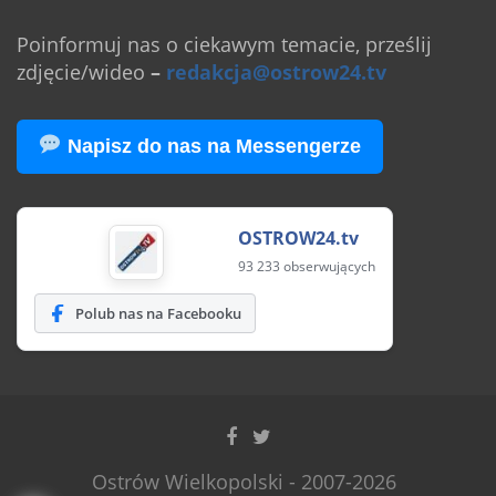
Poinformuj nas o ciekawym temacie, prześlij
zdjęcie/wideo
–
redakcja@ostrow24.tv
Napisz do nas na Messengerze
OSTROW24.tv
93 233 obserwujących
Polub nas na Facebooku
Ostrów Wielkopolski - 2007-2026