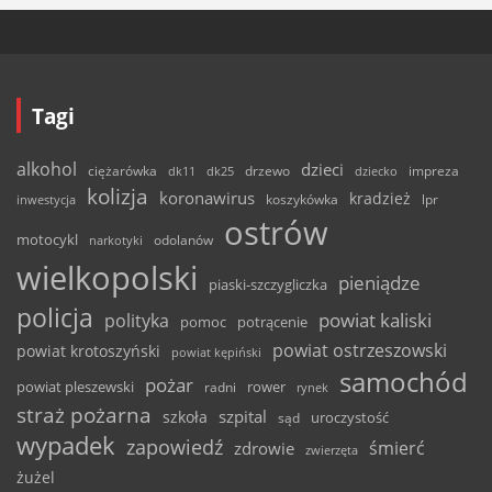
Tagi
alkohol
dzieci
ciężarówka
drzewo
dk11
dk25
dziecko
impreza
kolizja
koronawirus
kradzież
inwestycja
koszykówka
lpr
ostrów
motocykl
odolanów
narkotyki
wielkopolski
pieniądze
piaski-szczygliczka
policja
powiat kaliski
polityka
pomoc
potrącenie
powiat ostrzeszowski
powiat krotoszyński
powiat kępiński
samochód
pożar
powiat pleszewski
rower
radni
rynek
straż pożarna
szpital
szkoła
uroczystość
sąd
wypadek
zapowiedź
śmierć
zdrowie
zwierzęta
żużel