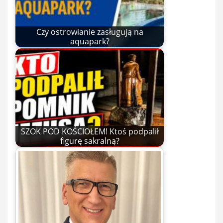
Czy ostrowianie zasługują na
aquapark?
SZOK POD KOŚCIOŁEM! Ktoś podpalił
figurę sakralną?