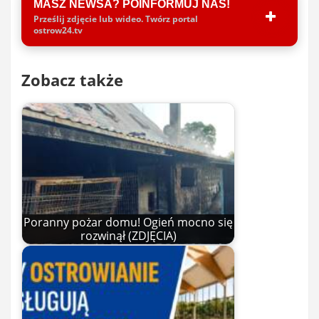
MASZ NEWSA? POINFORMUJ NAS!
Prześlij zdjęcie lub wideo. Twórz portal
ostrow24.tv
Zobacz także
Poranny pożar domu! Ogień mocno się
rozwinął (ZDJĘCIA)