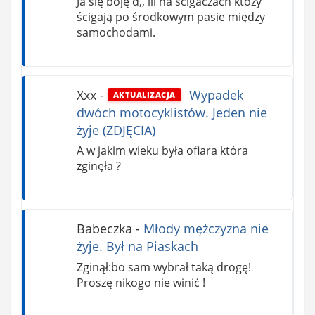
Ja się boję d,, ili na ścigaczach któży
ścigają po środkowym pasie między
samochodami.
Xxx
-
Wypadek
AKTUALIZACJA
dwóch motocyklistów. Jeden nie
żyje (ZDJĘCIA)
A w jakim wieku była ofiara która
zginęła ?
Babeczka
-
Młody mężczyzna nie
żyje. Był na Piaskach
Zginął:bo sam wybrał taką drogę!
Proszę nikogo nie winić !