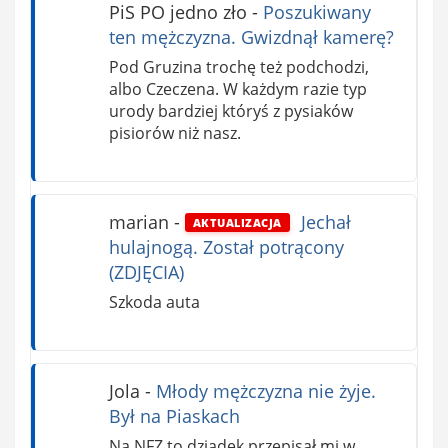
PiS PO jedno zło
-
Poszukiwany
ten mężczyzna. Gwizdnął kamerę?
Pod Gruzina trochę też podchodzi,
albo Czeczena. W każdym razie typ
urody bardziej któryś z pysiaków
pisiorów niż nasz.
marian
-
Jechał
AKTUALIZACJA
hulajnogą. Został potrącony
(ZDJĘCIA)
Szkoda auta
Jola
-
Młody mężczyzna nie żyje.
Był na Piaskach
Na NFZ to dziadek przepisał mi w