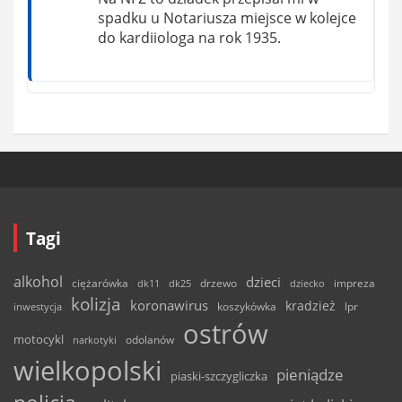
spadku u Notariusza miejsce w kolejce
do kardiiologa na rok 1935.
Tagi
alkohol
dzieci
ciężarówka
drzewo
dk11
dk25
dziecko
impreza
kolizja
koronawirus
kradzież
inwestycja
koszykówka
lpr
ostrów
motocykl
odolanów
narkotyki
wielkopolski
pieniądze
piaski-szczygliczka