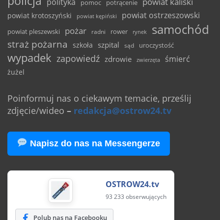
policja
powiat kaliski
polityka
pomoc
potrącenie
powiat ostrzeszowski
powiat krotoszyński
powiat kępiński
samochód
pożar
powiat pleszewski
rower
radni
rynek
straż pożarna
szpital
szkoła
uroczystość
sąd
wypadek
zapowiedź
śmierć
zdrowie
zwierzęta
żużel
Poinformuj nas o ciekawym temacie, prześlij
zdjęcie/wideo
–
redakcja@ostrow24.tv
Napisz do nas na Messengerze
OSTROW24.tv
93 233 obserwujących
Polub nas na Facebooku