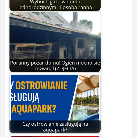
Wybuch gazu w domu
jednorodzinnym. 1 osoba ranna
Poranny pożar domu! Ogień mocno się
rozwinął (ZDJĘCIA)
Czy ostrowianie zasługują na
aquapark?