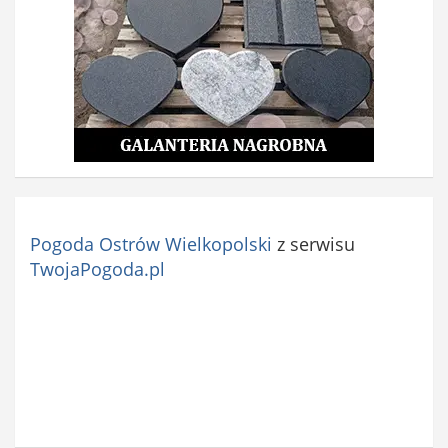
e
)
Pogoda Ostrów Wielkopolski
z serwisu
TwojaPogoda.pl