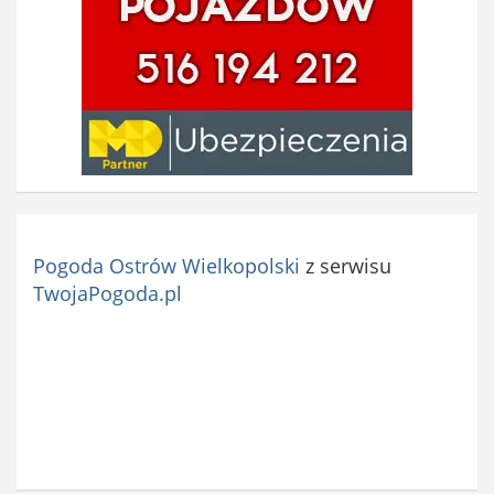
e
)
Pogoda Ostrów Wielkopolski
z serwisu
TwojaPogoda.pl