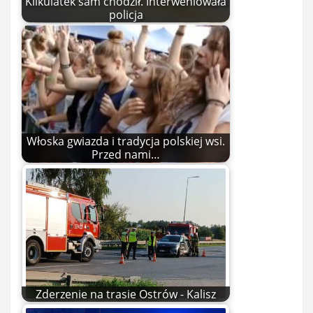
Kilkulatek sam chodził. Interweniowała
policja
Włoska gwiazda i tradycja polskiej wsi.
Przed nami…
Zderzenie na trasie Ostrów - Kalisz