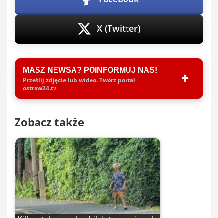
X (Twitter)
MASZ NEWSA? POINFORMUJ NAS!
Prześlij zdjęcie lub wideo. Twórz portal
ostrow24.tv
Zobacz także