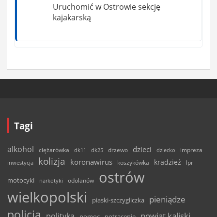
Uruchomić w Ostrowie sekcję
kajakarską
Tagi
alkohol
dzieci
ciężarówka
drzewo
dk11
dk25
dziecko
impreza
kolizja
koronawirus
kradzież
inwestycja
koszykówka
lpr
ostrów
motocykl
odolanów
narkotyki
wielkopolski
pieniądze
piaski-szczygliczka
policja
powiat kaliski
polityka
pomoc
potrącenie