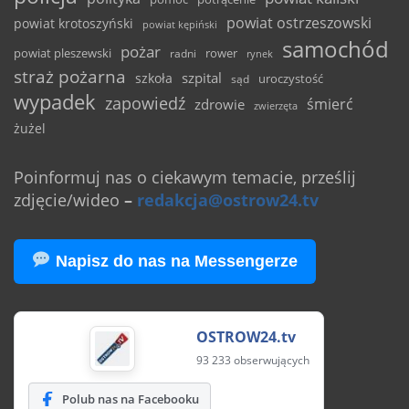
powiat ostrzeszowski
powiat krotoszyński
powiat kępiński
samochód
pożar
powiat pleszewski
rower
radni
rynek
straż pożarna
szpital
szkoła
uroczystość
sąd
wypadek
zapowiedź
śmierć
zdrowie
zwierzęta
żużel
Poinformuj nas o ciekawym temacie, prześlij
zdjęcie/wideo
–
redakcja@ostrow24.tv
Napisz do nas na Messengerze
OSTROW24.tv
93 233 obserwujących
Polub nas na Facebooku