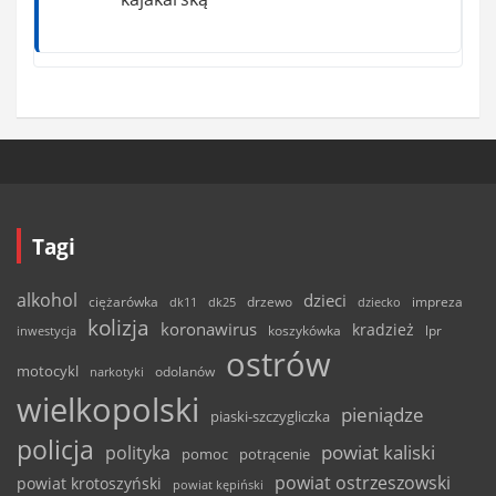
Tagi
alkohol
dzieci
ciężarówka
drzewo
dk11
dk25
dziecko
impreza
kolizja
koronawirus
kradzież
inwestycja
koszykówka
lpr
ostrów
motocykl
odolanów
narkotyki
wielkopolski
pieniądze
piaski-szczygliczka
policja
powiat kaliski
polityka
pomoc
potrącenie
powiat ostrzeszowski
powiat krotoszyński
powiat kępiński