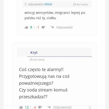
odpowiada
Wilski
28 dni temu
wincyj wincyntów, imigranci lepiej po
polsku niż ty, ciołku
8
-1
Odpowiedz
Kryt
28 dni temu
Coś często te alarmy!!
Przygotowują nas na coś
poważniejszego?
Czy soda stream komuś
przeszkadza??
12
-4
Odpowiedz