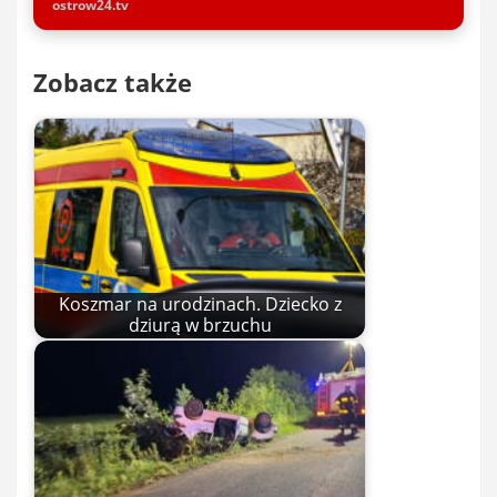
ostrow24.tv
Zobacz także
Koszmar na urodzinach. Dziecko z
dziurą w brzuchu