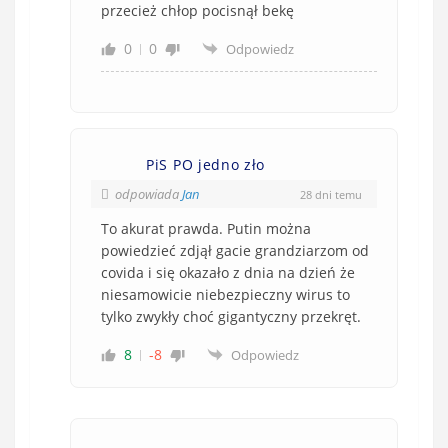
przecież chłop pocisnął bekę
0
0
Odpowiedz
PiS PO jedno zło
odpowiada
Jan
28 dni temu
To akurat prawda. Putin można
powiedzieć zdjął gacie grandziarzom od
covida i się okazało z dnia na dzień że
niesamowicie niebezpieczny wirus to
tylko zwykły choć gigantyczny przekręt.
8
-8
Odpowiedz