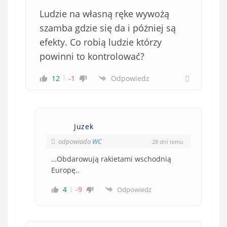
b
Ludzie na własną ręke wywożą
o
w
szamba gdzie się da i póżniej są
i
efekty. Co robią ludzie którzy
ą
powinni to kontrolować?
z
k
12
-1
Odpowiedz
o
w
e
)
Juzek
odpowiada
WC
28 dni temu
…Obdarowują rakietami wschodnią
Europę..
4
-9
Odpowiedz