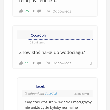
relacji Facebooka…
25
0
Odpowiedz
CocaColi
28 dni temu
Znów ktoś na–ał do wodociągu?
11
0
Odpowiedz
Jacek
odpowiada
CocaColi
28 dni temu
Cały czas ktoś sra w świecie i mąci,gdyby
nie oni,to życie byłoby normalne