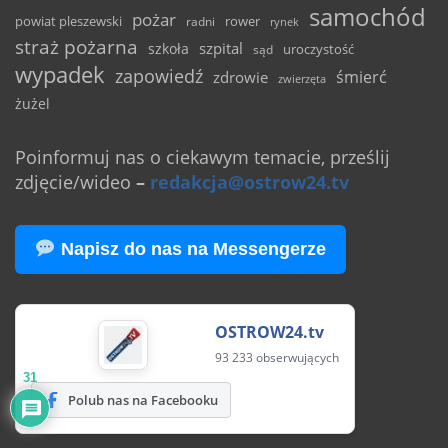
samochód
pożar
powiat pleszewski
rower
radni
rynek
straż pożarna
szpital
szkoła
uroczystość
sąd
wypadek
zapowiedź
śmierć
zdrowie
zwierzęta
żużel
Poinformuj nas o ciekawym temacie, prześlij
zdjęcie/wideo
–
redakcja@ostrow24.tv
Napisz do nas na Messengerze
OSTROW24.tv
93 233 obserwujących
31
Polub nas na Facebooku