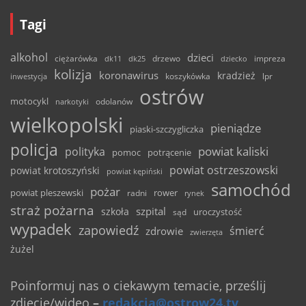
Tagi
alkohol
dzieci
ciężarówka
drzewo
dk11
dk25
dziecko
impreza
kolizja
koronawirus
kradzież
inwestycja
koszykówka
lpr
ostrów
motocykl
odolanów
narkotyki
wielkopolski
pieniądze
piaski-szczygliczka
policja
powiat kaliski
polityka
pomoc
potrącenie
powiat ostrzeszowski
powiat krotoszyński
powiat kępiński
samochód
pożar
powiat pleszewski
rower
radni
rynek
straż pożarna
szpital
szkoła
uroczystość
sąd
wypadek
zapowiedź
śmierć
zdrowie
zwierzęta
żużel
Poinformuj nas o ciekawym temacie, prześlij
zdjęcie/wideo
–
redakcja@ostrow24.tv