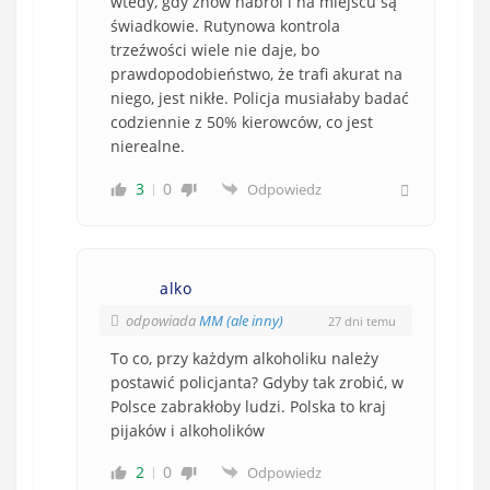
wtedy, gdy znów nabroi i na miejscu są
świadkowie. Rutynowa kontrola
trzeźwości wiele nie daje, bo
prawdopodobieństwo, że trafi akurat na
niego, jest nikłe. Policja musiałaby badać
codziennie z 50% kierowców, co jest
nierealne.
3
0
Odpowiedz
alko
odpowiada
MM (ale inny)
27 dni temu
To co, przy każdym alkoholiku należy
postawić policjanta? Gdyby tak zrobić, w
Polsce zabrakłoby ludzi. Polska to kraj
pijaków i alkoholików
2
0
Odpowiedz