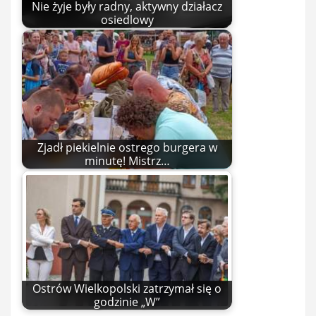
Nie żyje były radny, aktywny działacz
osiedlowy
Zjadł piekielnie ostrego burgera w
minutę! Mistrz…
Ostrów Wielkopolski zatrzymał się o
godzinie „W”