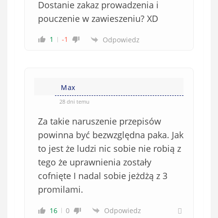
Dostanie zakaz prowadzenia i
o
w
pouczenie w zawieszeniu? XD
i
1
-1
Odpowiedz
ą
z
k
o
w
Max
e
28 dni temu
)
Za takie naruszenie przepisów
powinna być bezwzględna paka. Jak
to jest że ludzi nic sobie nie robią z
tego że uprawnienia zostały
cofnięte I nadal sobie jeżdżą z 3
promilami.
16
0
Odpowiedz