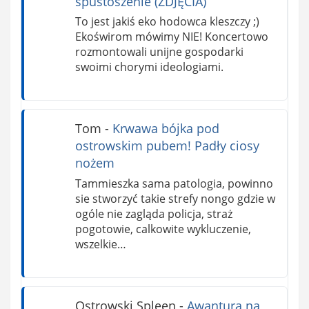
spustoszenie (ZDJĘCIA)
To jest jakiś eko hodowca kleszczy ;)
Ekoświrom mówimy NIE! Koncertowo
rozmontowali unijne gospodarki
swoimi chorymi ideologiami.
Tom
-
Krwawa bójka pod
ostrowskim pubem! Padły ciosy
nożem
Tammieszka sama patologia, powinno
sie stworzyć takie strefy nongo gdzie w
ogóle nie zagląda policja, straż
pogotowie, calkowite wykluczenie,
wszelkie…
Ostrowski Spleen
-
Awantura na