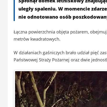
Spłonął domek letniskowy znajdując
uległy spaleniu. W momencie zdarzen
nie odnotowano osób poszkodowan
Łączna powierzchnia objęta pożarem, obejmuj
metrów kwadratowych.
W działaniach gaśniczych brało udział pięć zas
Państwowej Straży Pożarnej oraz dwie jednost