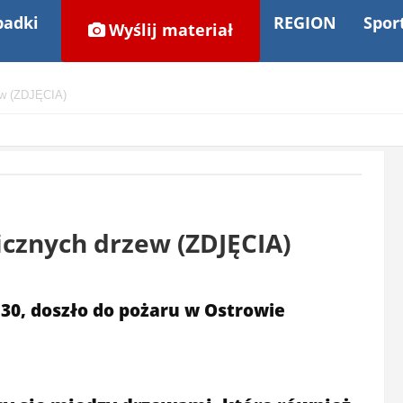
adki
REGION
Spor
Wyślij materiał
ew (ZDJĘCIA)
cznych drzew (ZDJĘCIA)
2:30, doszło do pożaru w Ostrowie