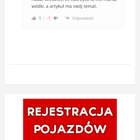
wódki, a artykuł ma swój temat.
1
-1
Odpowiedz