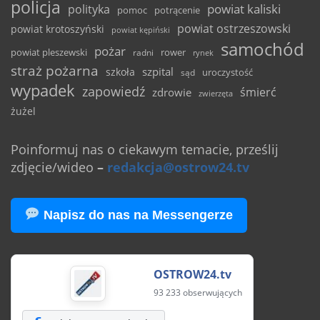
policja
powiat kaliski
polityka
pomoc
potrącenie
powiat ostrzeszowski
powiat krotoszyński
powiat kępiński
samochód
pożar
powiat pleszewski
rower
radni
rynek
straż pożarna
szpital
szkoła
uroczystość
sąd
wypadek
zapowiedź
śmierć
zdrowie
zwierzęta
żużel
Poinformuj nas o ciekawym temacie, prześlij
zdjęcie/wideo
–
redakcja@ostrow24.tv
Napisz do nas na Messengerze
OSTROW24.tv
93 233 obserwujących