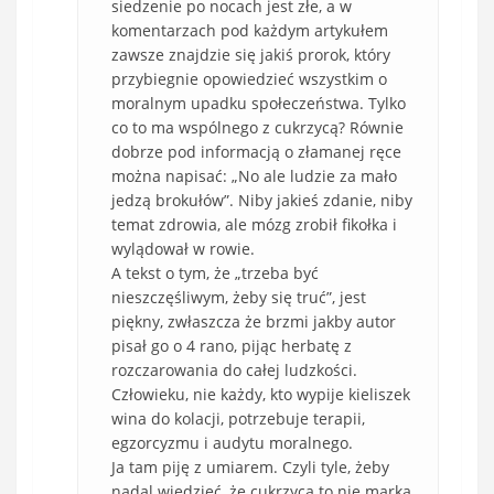
siedzenie po nocach jest złe, a w
komentarzach pod każdym artykułem
zawsze znajdzie się jakiś prorok, który
przybiegnie opowiedzieć wszystkim o
moralnym upadku społeczeństwa. Tylko
co to ma wspólnego z cukrzycą? Równie
dobrze pod informacją o złamanej ręce
można napisać: „No ale ludzie za mało
jedzą brokułów”. Niby jakieś zdanie, niby
temat zdrowia, ale mózg zrobił fikołka i
wylądował w rowie.
A tekst o tym, że „trzeba być
nieszczęśliwym, żeby się truć”, jest
piękny, zwłaszcza że brzmi jakby autor
pisał go o 4 rano, pijąc herbatę z
rozczarowania do całej ludzkości.
Człowieku, nie każdy, kto wypije kieliszek
wina do kolacji, potrzebuje terapii,
egzorcyzmu i audytu moralnego.
Ja tam piję z umiarem. Czyli tyle, żeby
nadal wiedzieć, że cukrzyca to nie marka