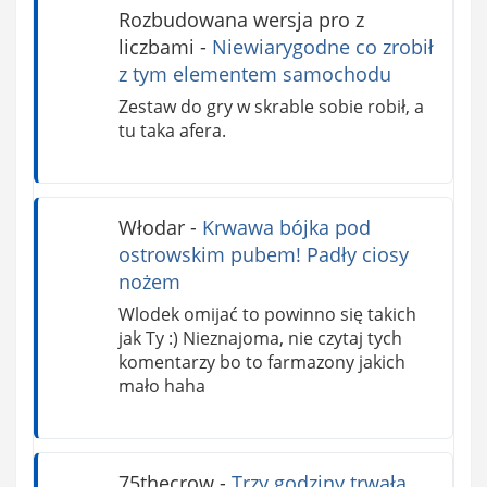
Rozbudowana wersja pro z
liczbami
-
Niewiarygodne co zrobił
z tym elementem samochodu
Zestaw do gry w skrable sobie robił, a
tu taka afera.
Włodar
-
Krwawa bójka pod
ostrowskim pubem! Padły ciosy
nożem
Wlodek omijać to powinno się takich
jak Ty :) Nieznajoma, nie czytaj tych
komentarzy bo to farmazony jakich
mało haha
75thecrow
-
Trzy godziny trwała