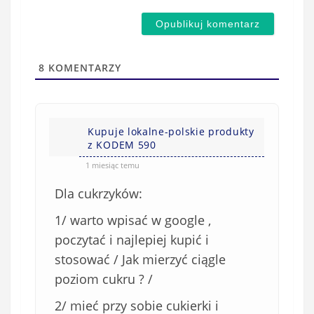
m
d
a
s
i
t
l
a
8
KOMENTARZY
(
w
n
s
i
i
e
Kupuje lokalne-polskie produkty
ę
z KODEM 590
o
*
b
1 miesiąc temu
o
Dla cukrzyków:
w
i
1/ warto wpisać w google ,
ą
poczytać i najlepiej kupić i
z
stosować / Jak mierzyć ciągle
k
poziom cukru ? /
o
w
2/ mieć przy sobie cukierki i