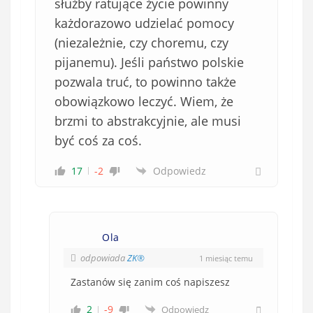
służby ratujące życie powinny
każdorazowo udzielać pomocy
(niezależnie, czy choremu, czy
pijanemu). Jeśli państwo polskie
pozwala truć, to powinno także
obowiązkowo leczyć. Wiem, że
brzmi to abstrakcyjnie, ale musi
być coś za coś.
17
-2
Odpowiedz
Ola
odpowiada
ZK®️
1 miesiąc temu
Zastanów się zanim coś napiszesz
2
-9
Odpowiedz