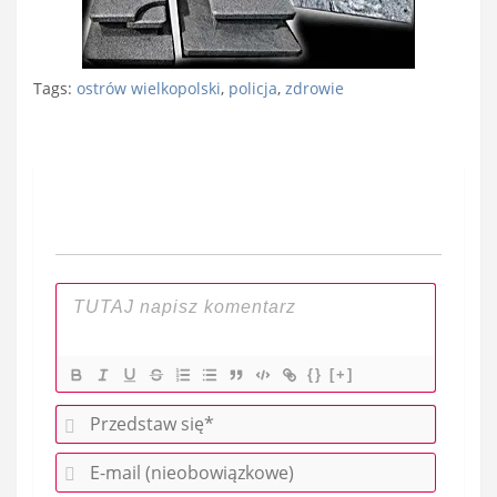
Tags:
ostrów wielkopolski
,
policja
,
zdrowie
Nawigacja
wpisu
{}
[+]
P
r
E
z
-
e