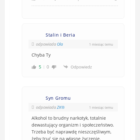
Stalin i Beria
odpowiada
Ola
1 miesiąc temu
Chyba Ty
5
0
Odpowiedz
Syn Gromu
odpowiada
ZK®️
1 miesiąc temu
Alkohol to brudny narkotyk, totalnie
dewastujący organizm i społeczeństwo.
Trzeba być naprawdę nieszczęśliwym,
żeby truć się na własne życzenie.