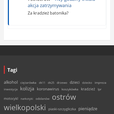
akcja zatrzymywania
Za kradzież batonika?
Tagi
alkohol
dzieci
ciężarówka
drzewo
dk11
dk25
dziecko
impreza
kolizja
koronawirus
kradzież
inwestycja
koszykówka
lpr
ostrów
motocykl
odolanów
narkotyki
wielkopolski
pieniądze
piaski-szczygliczka