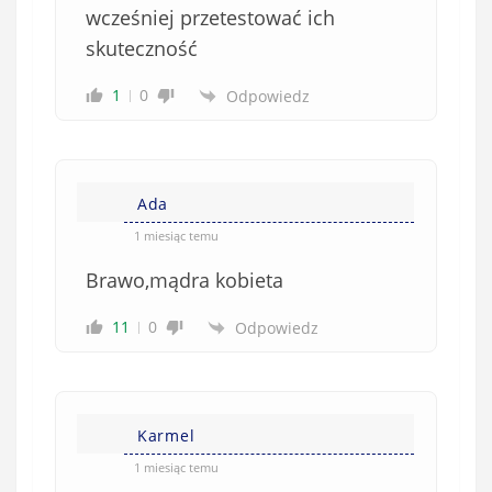
e
wcześniej przetestować ich
)
skuteczność
1
0
Odpowiedz
Ada
1 miesiąc temu
Brawo,mądra kobieta
11
0
Odpowiedz
Karmel
1 miesiąc temu