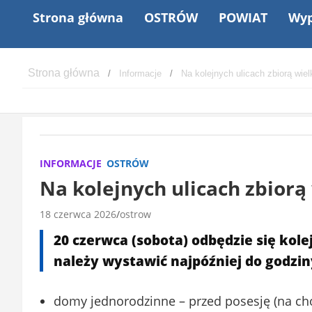
Strona główna
OSTRÓW
POWIAT
Wyp
Informacje
Na kolejnych ulicach zbiorą wie
INFORMACJE
OSTRÓW
Na kolejnych ulicach zbiorą
18 czerwca 2026
ostrow
20 czerwca (sobota) odbędzie się kol
należy wystawić najpóźniej do godzin
domy jednorodzinne – przed posesję (na ch