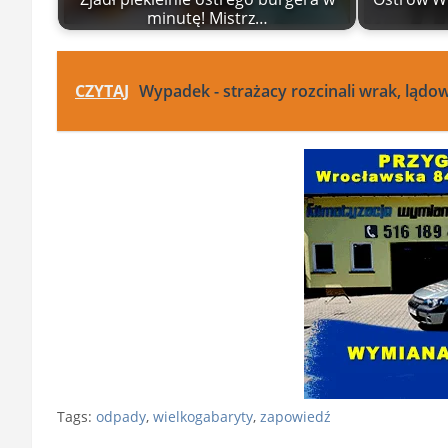
minutę! Mistrz…
CZYTAJ
Wypadek - strażacy rozcinali wrak, lądo
Tags:
odpady
,
wielkogabaryty
,
zapowiedź