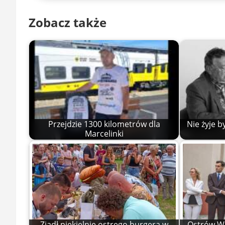
Zobacz także
Przejdzie 1300 kilometrów dla
Nie żyje b
Marcelinki
Zjadł piekielnie ostrego burgera w
Ostrów Wi