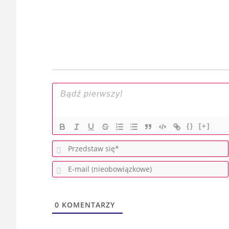
Nawigacja
wpisu
{}
[+]
0
KOMENTARZY