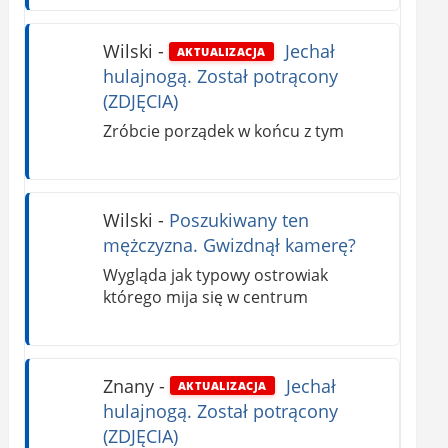
Wilski
-
Jechał
AKTUALIZACJA
hulajnogą. Został potrącony
(ZDJĘCIA)
Zróbcie porządek w końcu z tym
Wilski
-
Poszukiwany ten
mężczyzna. Gwizdnął kamerę?
Wygląda jak typowy ostrowiak
którego mija się w centrum
Znany
-
Jechał
AKTUALIZACJA
hulajnogą. Został potrącony
(ZDJĘCIA)