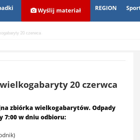
adki
REGION
Spor
Wyślij materiał
lkogabaryty 20 czerwca
 wielkogabaryty 20 czerwca
ejna zbiórka wielkogabarytów. Odpady
y 7:00 w dniu odbioru:
odnik)