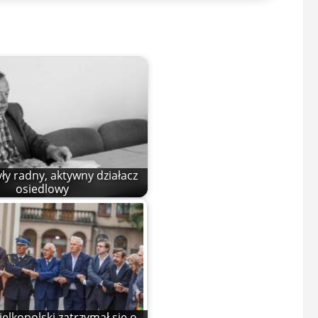
yły radny, aktywny działacz
osiedlowy
elkopolski zatrzymał się o