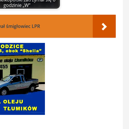
godzinie „W”
wał śmigłowiec LPR