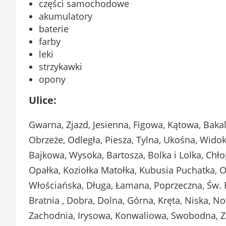
części samochodowe
akumulatory
baterie
farby
leki
strzykawki
opony
Ulice:
Gwarna, Zjazd, Jesienna, Figowa, Kątowa, Baka
Obrzeże, Odległa, Piesza, Tylna, Ukośna, Wido
Bajkowa, Wysoka, Bartosza, Bolka i Lolka, Chłop
Opałka, Koziołka Matołka, Kubusia Puchatka, Od
Włościańska, Długa, Łamana, Poprzeczna, Św. 
Bratnia , Dobra, Dolna, Górna, Kręta, Niska, N
Zachodnia, Irysowa, Konwaliowa, Swobodna, Zi