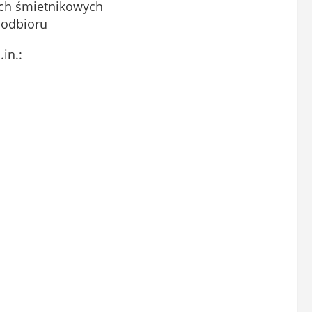
kach śmietnikowych
 odbioru
in.: