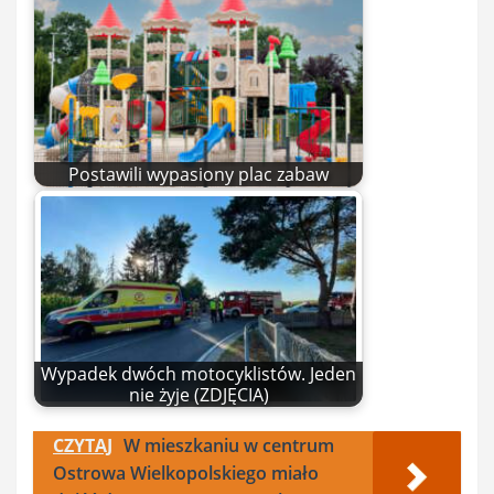
Postawili wypasiony plac zabaw
Wypadek dwóch motocyklistów. Jeden
nie żyje (ZDJĘCIA)
CZYTAJ
W mieszkaniu w centrum
Ostrowa Wielkopolskiego miało