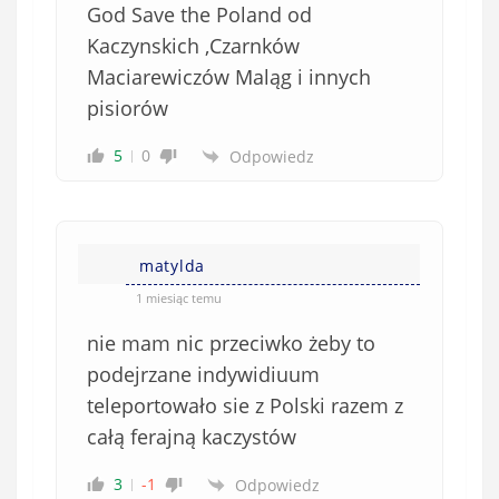
God Save the Poland od
Kaczynskich ,Czarnków
Maciarewiczów Maląg i innych
pisiorów
5
0
Odpowiedz
matylda
1 miesiąc temu
nie mam nic przeciwko żeby to
podejrzane indywidiuum
teleportowało sie z Polski razem z
całą ferajną kaczystów
3
-1
Odpowiedz