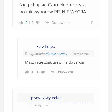
Nie pchaj sie Czarnek do koryta, -
bo tak wyborów PIS NIE WYGRA.
2
0
Odpowiedz
Figo fago...
odpowiada
Nie masz szans
1 miesiąc temu
Masz rację …jak ta świnia do żarcia
0
0
Odpowiedz
prawdziwy Polak
1 miesiąc temu