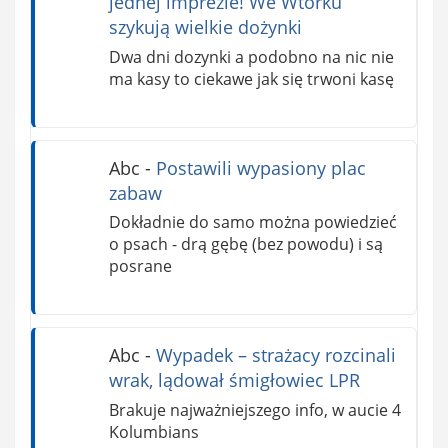
jednej imprezie! We Wtórku
szykują wielkie dożynki
Dwa dni dozynki a podobno na nic nie
ma kasy to ciekawe jak się trwoni kasę
Abc
-
Postawili wypasiony plac
zabaw
Dokładnie do samo można powiedzieć
o psach - drą gębę (bez powodu) i są
posrane
Abc
-
Wypadek – strażacy rozcinali
wrak, lądował śmigłowiec LPR
Brakuje najważniejszego info, w aucie 4
Kolumbians