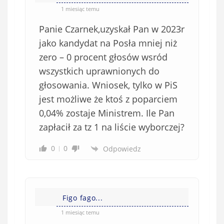
o
*
1 miesiąc temu
b
Panie Czarnek,uzyskał Pan w 2023r
o
w
jako kandydat na Posła mniej niż
i
zero – 0 procent głosów wsród
ą
wszystkich uprawnionych do
z
głosowania. Wniosek, tylko w PiS
k
jest możliwe że ktoś z poparciem
o
0,04% zostaje Ministrem. Ile Pan
w
e
zapłacił za tz 1 na liście wyborczej?
)
0
0
Odpowiedz
Figo fago...
1 miesiąc temu