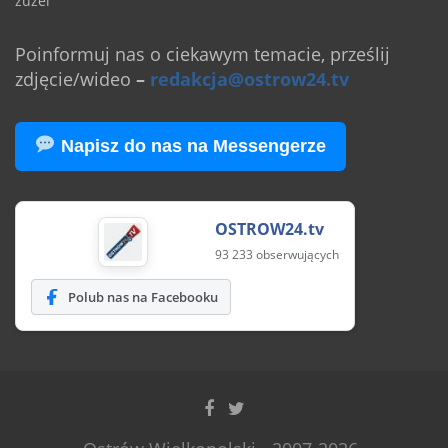
żużel
Poinformuj nas o ciekawym temacie, prześlij
zdjęcie/wideo
–
redakcja@ostrow24.tv
Napisz do nas na Messengerze
OSTROW24.tv
93 233 obserwujących
Polub nas na Facebooku