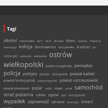
Tagi
alkohol
dzieci
ciężarówka
drzewo
dk11
dk25
dziecko
impreza
kolizja
koronawirus
kradzież
inwestycja
koszykówka
lpr
ostrów
motocykl
odolanów
narkotyki
wielkopolski
pieniądze
piaski-szczygliczka
policja
powiat kaliski
polityka
pomoc
potrącenie
powiat ostrzeszowski
powiat krotoszyński
powiat kępiński
samochód
pożar
powiat pleszewski
rower
radni
rynek
straż pożarna
szpital
szkoła
uroczystość
sąd
wypadek
zapowiedź
śmierć
zdrowie
zwierzęta