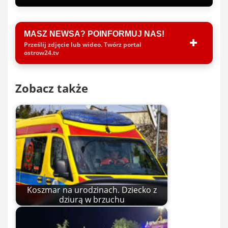
MASZ NEWSA? POINFORMUJ NAS!
Prześlij zdjęcie lub wideo. Twórz portal
ostrow24.tv
Zobacz także
Koszmar na urodzinach. Dziecko z
dziurą w brzuchu