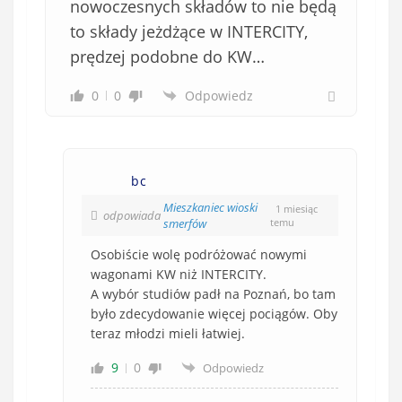
nowoczesnych składów to nie będą
to składy jeżdżące w INTERCITY,
prędzej podobne do KW…
0
0
Odpowiedz
bc
Mieszkaniec wioski
1 miesiąc
odpowiada
smerfów
temu
Osobiście wolę podróżować nowymi
wagonami KW niż
INTERCITY.
A wybór studiów padł na Poznań, bo tam
było zdecydowanie więcej pociągów. Oby
teraz młodzi mieli łatwiej.
9
0
Odpowiedz