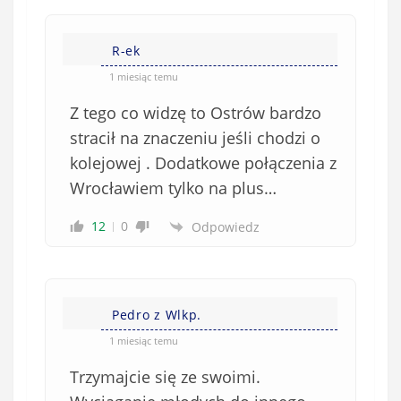
n
s
i
i
e
R-ek
ę
o
*
1 miesiąc temu
b
Z tego co widzę to Ostrów bardzo
o
w
stracił na znaczeniu jeśli chodzi o
i
kolejowej . Dodatkowe połączenia z
ą
Wrocławiem tylko na plus…
z
k
12
0
Odpowiedz
o
w
e
)
Pedro z Wlkp.
1 miesiąc temu
Trzymajcie się ze swoimi.