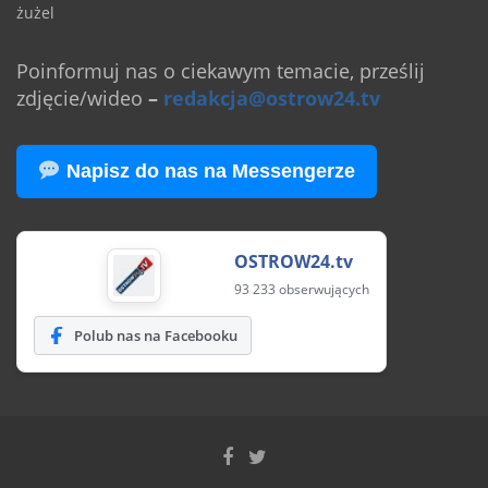
żużel
Poinformuj nas o ciekawym temacie, prześlij
zdjęcie/wideo
–
redakcja@ostrow24.tv
Napisz do nas na Messengerze
OSTROW24.tv
93 233 obserwujących
Polub nas na Facebooku