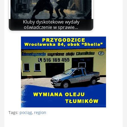
Kluby dyskotekowe wydały
oświadczenie w sprawie…
Tags:
pociąg
,
region
Nawigacja