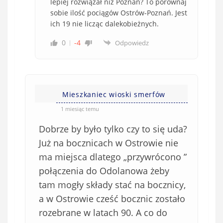
lepiej rozwiązał niż Poznań? To porównaj
sobie ilość pociągów Ostrów-Poznań. Jest
ich 19 nie licząc dalekobieżnych.
0
-4
Odpowiedz
Mieszkaniec wioski smerfów
1 miesiąc temu
Dobrze by było tylko czy to się uda?
Już na bocznicach w Ostrowie nie
ma miejsca dlatego „przywrócono ”
połączenia do Odolanowa żeby
tam mogły składy stać na bocznicy,
a w Ostrowie cześć bocznic zostało
rozebrane w latach 90. A co do