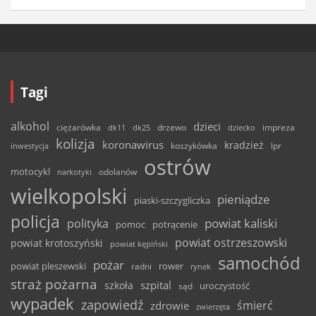
Tagi
alkohol
dzieci
ciężarówka
drzewo
dk11
dk25
dziecko
impreza
kolizja
koronawirus
kradzież
inwestycja
koszykówka
lpr
ostrów
motocykl
odolanów
narkotyki
wielkopolski
pieniądze
piaski-szczygliczka
policja
powiat kaliski
polityka
pomoc
potrącenie
powiat ostrzeszowski
powiat krotoszyński
powiat kępiński
samochód
pożar
powiat pleszewski
rower
radni
rynek
straż pożarna
szpital
szkoła
uroczystość
sąd
wypadek
zapowiedź
śmierć
zdrowie
zwierzęta