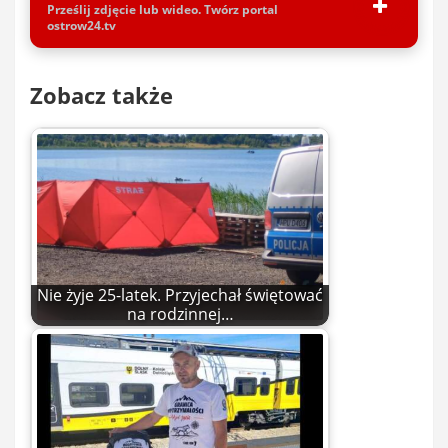
Prześlij zdjęcie lub wideo. Twórz portal
ostrow24.tv
Zobacz także
Nie żyje 25-latek. Przyjechał świętować
na rodzinnej…