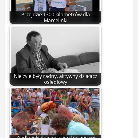
Przejdzie 1300 kilometrów dla
Marcelinki
Nie żyje były radny, aktywny działacz
osiedlowy
Zjadł piekielnie ostrego burgera w