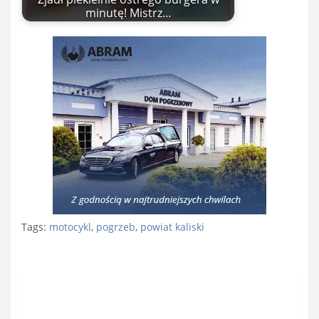
minutę! Mistrz…
Tags:
motocykl
,
pogrzeb
,
powiat kaliski
Nawigacja
wpisu