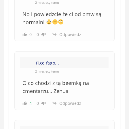
o
*
2 miesięcy temu
b
No i powiedzcie że ci od bmw są
o
w
normalni
i
0
0
Odpowiedz
ą
z
k
o
w
Figo fago...
e
2 miesięcy temu
)
O co chodzi z tą beemką na
cmentarzu… Żenua
4
0
Odpowiedz