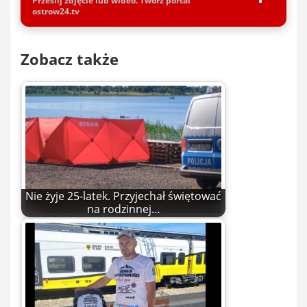
Prześlij zdjęcie lub wideo. Twórz portal
ostrow24.tv
Zobacz także
Nie żyje 25-latek. Przyjechał świętować
na rodzinnej…