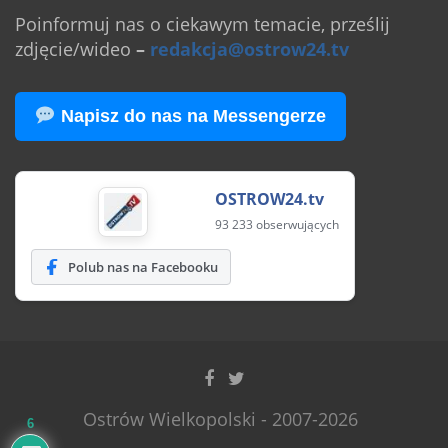
Poinformuj nas o ciekawym temacie, prześlij
zdjęcie/wideo
–
redakcja@ostrow24.tv
Napisz do nas na Messengerze
OSTROW24.tv
93 233 obserwujących
Polub nas na Facebooku
Ostrów Wielkopolski - 2007-2026
6