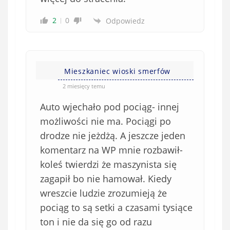
2
0
Odpowiedz
Mieszkaniec wioski smerfów
2 miesięcy temu
Auto wjechało pod pociąg- innej
możliwości nie ma. Pociągi po
drodze nie jeżdżą. A jeszcze jeden
komentarz na WP mnie rozbawił-
koleś twierdzi że maszynista się
zagapił bo nie hamował. Kiedy
wreszcie ludzie zrozumieją że
pociąg to są setki a czasami tysiące
ton i nie da się go od razu