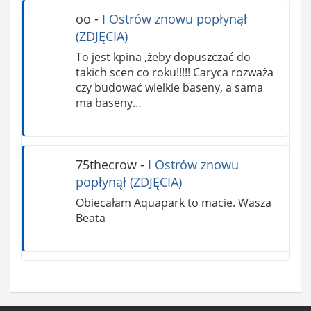
oo
-
I Ostrów znowu popłynął
(ZDJĘCIA)
To jest kpina ,żeby dopuszczać do
takich scen co roku!!!!! Caryca rozważa
czy budować wielkie baseny, a sama
ma baseny…
75thecrow
-
I Ostrów znowu
popłynął (ZDJĘCIA)
Obiecałam Aquapark to macie. Wasza
Beata