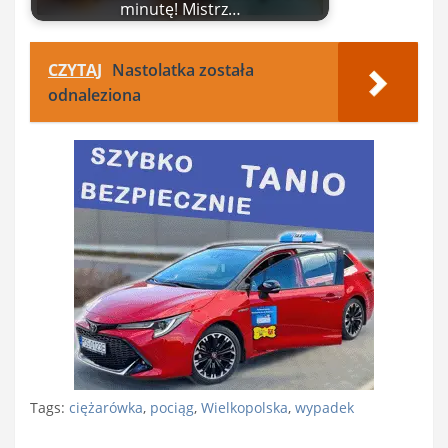
minutę! Mistrz…
CZYTAJ
Nastolatka została
odnaleziona
Tags:
ciężarówka
,
pociąg
,
Wielkopolska
,
wypadek
Nawigacja