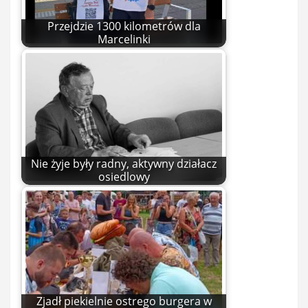
Przejdzie 1300 kilometrów dla
Marcelinki
Nie żyje były radny, aktywny działacz
osiedlowy
Zjadł piekielnie ostrego burgera w