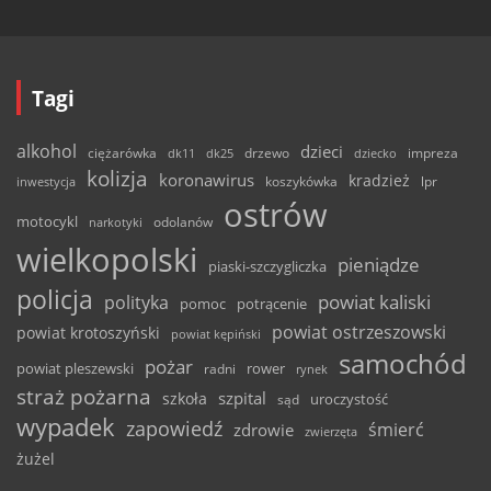
Tagi
alkohol
dzieci
ciężarówka
drzewo
dk11
dk25
dziecko
impreza
kolizja
koronawirus
kradzież
inwestycja
koszykówka
lpr
ostrów
motocykl
odolanów
narkotyki
wielkopolski
pieniądze
piaski-szczygliczka
policja
powiat kaliski
polityka
pomoc
potrącenie
powiat ostrzeszowski
powiat krotoszyński
powiat kępiński
samochód
pożar
powiat pleszewski
rower
radni
rynek
straż pożarna
szpital
szkoła
uroczystość
sąd
wypadek
zapowiedź
śmierć
zdrowie
zwierzęta
żużel