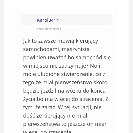
n
s
i
i
e
Karol3414
ę
o
*
2 miesięcy temu
b
Jak to zawsze mówią kierujący
o
w
samochodami, maszynista
i
powinien uważać bo samochód się
ą
w miejscu nie zatrzymuje? No i
z
moje ulubione stwierdzenie, co z
k
tego że miał pierwszeństwo skoro
o
będzie jeździł na wózku do końca
w
e
życia bo ma więcej do stracenia. Z
)
tym, że zaraz. W tej sytuacji, nie
dość że kierujący nie miał
pierwszeństwa to jeszcze on miał
więcej do stracenia.