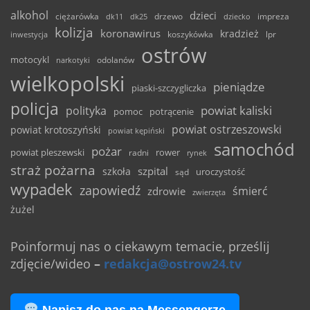
alkohol
dzieci
ciężarówka
drzewo
dk11
dk25
dziecko
impreza
kolizja
koronawirus
kradzież
inwestycja
koszykówka
lpr
ostrów
motocykl
odolanów
narkotyki
wielkopolski
pieniądze
piaski-szczygliczka
policja
powiat kaliski
polityka
pomoc
potrącenie
powiat ostrzeszowski
powiat krotoszyński
powiat kępiński
samochód
pożar
powiat pleszewski
rower
radni
rynek
straż pożarna
szpital
szkoła
uroczystość
sąd
wypadek
zapowiedź
śmierć
zdrowie
zwierzęta
żużel
Poinformuj nas o ciekawym temacie, prześlij
zdjęcie/wideo
–
redakcja@ostrow24.tv
Napisz do nas na Messengerze