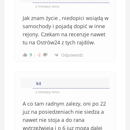
2 miesięcy temu
Jak znam życie , niedopici wsiądą w
samochody i pojadą dopić w inne
rejony. Czekam na recenzje nawet
tu na Ostrów24 z tych rajdów.
9
-2
Odpowiedz
kit
2 miesięcy temu
A co tam radnym zalezy, oni po 22
juz na posiedzeniach nie siedza a
nawet nie stoja a do rana
wytrzeźwieja i o 6 juz mogą dalej