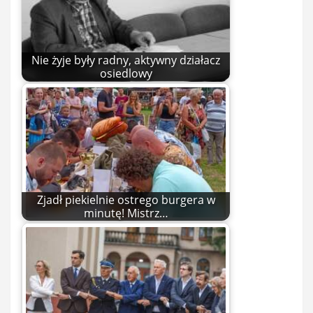
Nie żyje były radny, aktywny działacz
osiedlowy
Zjadł piekielnie ostrego burgera w
minutę! Mistrz…