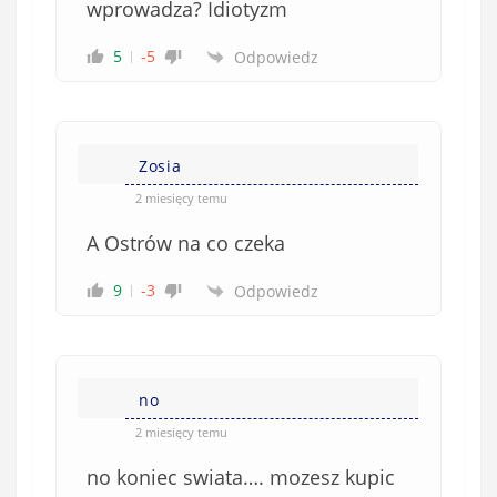
wprowadza? Idiotyzm
5
-5
Odpowiedz
Zosia
2 miesięcy temu
A Ostrów na co czeka
9
-3
Odpowiedz
no
2 miesięcy temu
no koniec swiata…. mozesz kupic