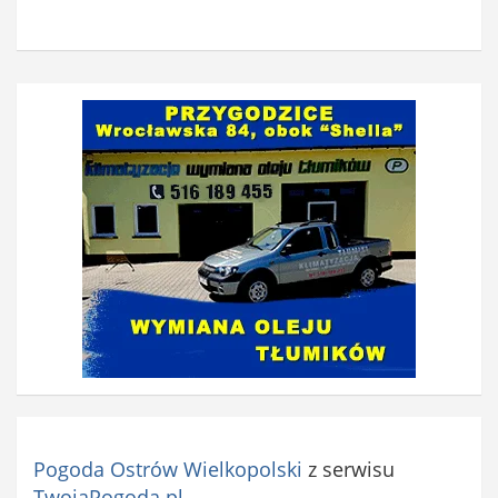
Pogoda Ostrów Wielkopolski
z serwisu
TwojaPogoda.pl