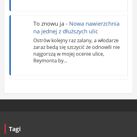
To znowu ja
-
Nowa nawierzchnia
na jednej z dłuższych ulic
Ostrów kolejny raz zalany, a włodarze
zaraz bedą się szczycić że odnowili nie
najgorszą w mojej ocenie ulice,
Reymonta by…
Tagi