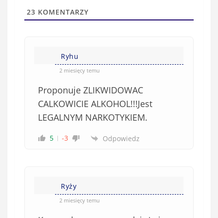
l
a
23
KOMENTARZY
(
w
n
s
i
i
e
Ryhu
ę
o
*
2 miesięcy temu
b
Proponuje ZLIKWIDOWAC
o
w
CALKOWICIE ALKOHOL!!!Jest
i
LEGALNYM NARKOTYKIEM.
ą
z
5
-3
Odpowiedz
k
o
w
e
Ryży
)
2 miesięcy temu