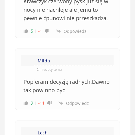
Krawczyk czerwony pysk już się w
nocy nie nachleje ale jemu to
pewnie ćpunowi nie przeszkadza.
5
-1
Odpowiedz
Milda
2 miesięcy temu
Popieram decyzję radnych.Dawno
tak powinno byc
9
-11
Odpowiedz
Lech