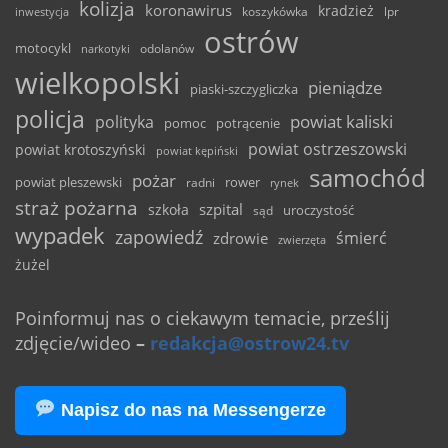
kolizja
koronawirus
kradzież
inwestycja
koszykówka
lpr
ostrów
motocykl
odolanów
narkotyki
wielkopolski
pieniądze
piaski-szczygliczka
policja
powiat kaliski
polityka
pomoc
potrącenie
powiat ostrzeszowski
powiat krotoszyński
powiat kępiński
samochód
pożar
powiat pleszewski
rower
radni
rynek
straż pożarna
szpital
szkoła
uroczystość
sąd
wypadek
zapowiedź
śmierć
zdrowie
zwierzęta
żużel
Poinformuj nas o ciekawym temacie, prześlij
zdjęcie/wideo
–
redakcja@ostrow24.tv
Napisz do nas na Messengerze