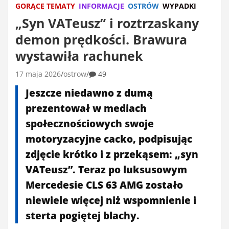
GORĄCE TEMATY
INFORMACJE
OSTRÓW
WYPADKI
​„Syn VATeusz” i roztrzaskany
demon prędkości. Brawura
wystawiła rachunek
17 maja 2026
ostrow
49
Jeszcze niedawno z dumą
prezentował w mediach
społecznościowych swoje
motoryzacyjne cacko, podpisując
zdjęcie krótko i z przekąsem: „syn
VATeusz”. Teraz po luksusowym
Mercedesie CLS 63 AMG zostało
niewiele więcej niż wspomnienie i
sterta pogiętej blachy.