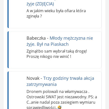
żyje (ZDJĘCIA)
A w jakim wieku była ofiara która
zginęła ?
Babeczka
-
Młody mężczyzna nie
żyje. Był na Piaskach
Zginął:bo sam wybrał taką drogę!
Proszę nikogo nie winić !
Novak
-
Trzy godziny trwała akcja
zatrzymywania
Dronem polowali na włamywacza .
Ostrowski SWAT jest niezawodny. PS: a
C..anie nadal poza zasiegiem wymiaru
sprawiedliwości..