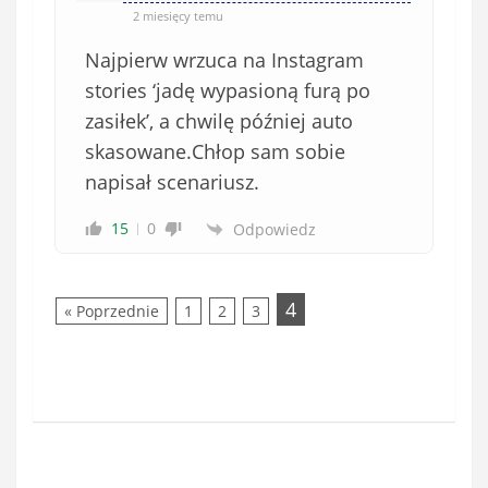
2 miesięcy temu
Najpierw wrzuca na Instagram
stories ‘jadę wypasioną furą po
zasiłek’, a chwilę później auto
skasowane.Chłop sam sobie
napisał scenariusz.
15
0
Odpowiedz
4
« Poprzednie
1
2
3