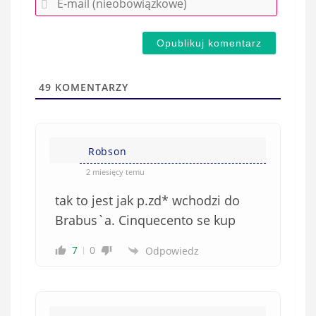
z
-
e
m
d
a
s
i
t
l
a
49
KOMENTARZY
(
w
n
s
i
i
e
Robson
ę
o
*
2 miesięcy temu
b
tak to jest jak p.zd* wchodzi do
o
w
Brabus`a. Cinquecento se kup
i
7
0
Odpowiedz
ą
z
k
o