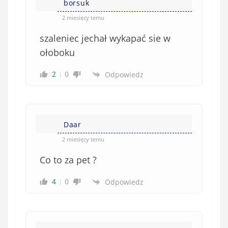
w
borsuk
e
2 miesięcy temu
)
szaleniec jechał wykapać sie w
ołoboku
2
0
Odpowiedz
Daar
2 miesięcy temu
Co to za pet ?
4
0
Odpowiedz