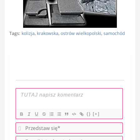
Tags:
kolizja
,
krakowska
,
ostrów wielkopolski
,
samochód
Nawigacja
wpisu
{}
[+]
P
r
E