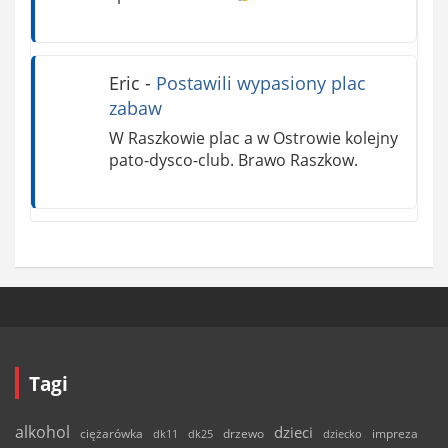
Eric
-
Postawili wypasiony plac
zabaw
W Raszkowie plac a w Ostrowie kolejny
pato-dysco-club. Brawo Raszkow.
Tagi
alkohol
dzieci
ciężarówka
drzewo
dk11
dk25
dziecko
impreza