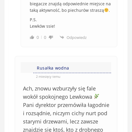
biegacze znajdą odpowiednie miejsce na
taką aktywność, bo piechurów straszą
.
P.S.
Lewków ssie!
0
0
Odpowiedz
Rusałka wodna
2 miesięcy temu
Ach, znowu wzburzyły się fale
wokół spokojnego Lewkowa
Pani dyrektor przemówiła łagodnie
i rozsądnie, niczym cichy nurt pod
starymi drzewami, lecz zawsze
znajdzie się ktoś, kto z drobnego