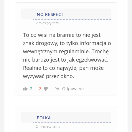
)
NO RESPECT
2 miesięcy temu
To co wisi na bramie to nie jest
znak drogowy, to tylko informacja o
wewnętrznym regulaminie. Trochę
nie bardzo jest to jak egzekwować.
Realnie to co najwyżej pan może
wyzywać przez okno.
2
-2
Odpowiedz
POLKA
2 miesięcy temu