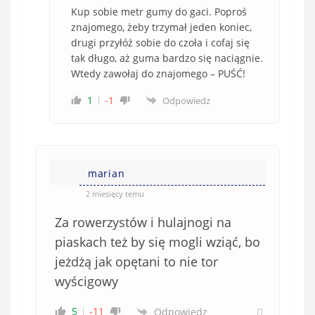
Kup sobie metr gumy do gaci. Poproś
znajomego, żeby trzymał jeden koniec,
drugi przyłóż sobie do czoła i cofaj się
tak długo, aż guma bardzo się naciągnie.
Wtedy zawołaj do znajomego – PUŚĆ!
1
-1
Odpowiedz
marian
2 miesięcy temu
Za rowerzystów i hulajnogi na
piaskach też by się mogli wziąć, bo
jeżdżą jak opętani to nie tor
wyścigowy
5
-11
Odpowiedz