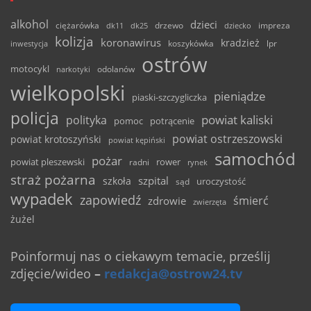
alkohol
dzieci
ciężarówka
drzewo
dk11
dk25
dziecko
impreza
kolizja
koronawirus
kradzież
inwestycja
koszykówka
lpr
ostrów
motocykl
odolanów
narkotyki
wielkopolski
pieniądze
piaski-szczygliczka
policja
powiat kaliski
polityka
pomoc
potrącenie
powiat ostrzeszowski
powiat krotoszyński
powiat kępiński
samochód
pożar
powiat pleszewski
rower
radni
rynek
straż pożarna
szpital
szkoła
uroczystość
sąd
wypadek
zapowiedź
śmierć
zdrowie
zwierzęta
żużel
Poinformuj nas o ciekawym temacie, prześlij
zdjęcie/wideo
–
redakcja@ostrow24.tv