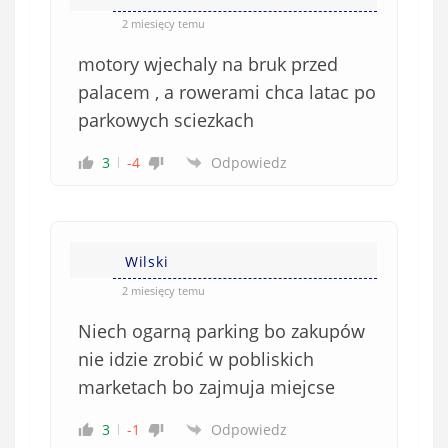
2 miesięcy temu
motory wjechaly na bruk przed
palacem , a rowerami chca latac po
parkowych sciezkach
3
-4
Odpowiedz
Wilski
2 miesięcy temu
Niech ogarną parking bo zakupów
nie idzie zrobić w pobliskich
marketach bo zajmuja miejcse
3
-1
Odpowiedz