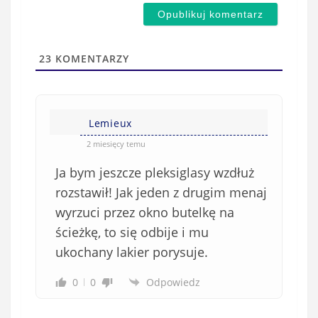
m
d
a
s
i
t
l
a
23
KOMENTARZY
(
w
n
s
i
i
e
Lemieux
ę
o
*
2 miesięcy temu
b
Ja bym jeszcze pleksiglasy wzdłuż
o
w
rozstawił! Jak jeden z drugim menaj
i
wyrzuci przez okno butelkę na
ą
ścieżkę, to się odbije i mu
z
ukochany lakier porysuje.
k
o
0
0
Odpowiedz
w
e