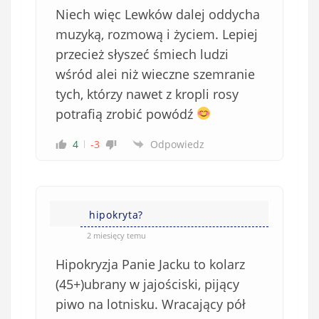
Niech więc Lewków dalej oddycha
muzyką, rozmową i życiem. Lepiej
przecież słyszeć śmiech ludzi
wśród alei niż wieczne szemranie
tych, którzy nawet z kropli rosy
potrafią zrobić powódź
4
-3
Odpowiedz
hipokryta?
2 miesięcy temu
Hipokryzja Panie Jacku to kolarz
(45+)ubrany w jajościski, pijący
piwo na lotnisku. Wracający pół