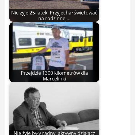
Nie żyje 25-latek. Przyjechał świętować
na rodzinnej…
Przejdzie 1300 kilometrów dla
Marcelinki
Nie żyje były radny, aktywny działacz