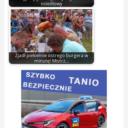
osiedlowy
Zjadł piekielnie ostrego burgera w
minutę! Mistrz…