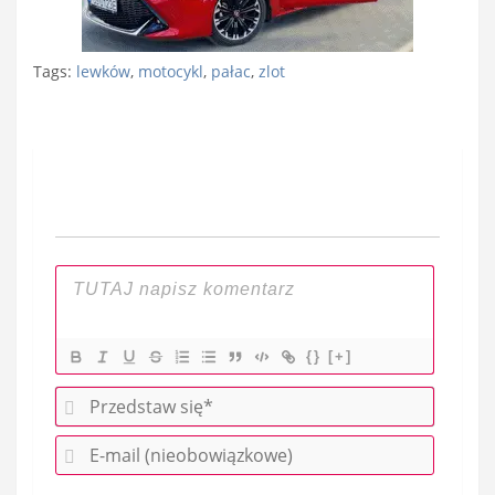
Tags:
lewków
,
motocykl
,
pałac
,
zlot
Nawigacja
wpisu
{}
[+]
P
r
E
z
-
e