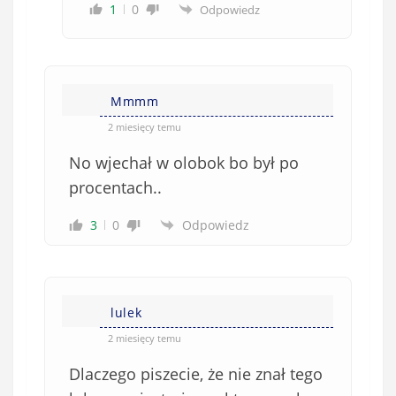
1
0
Odpowiedz
Mmmm
2 miesięcy temu
No wjechał w olobok bo był po
procentach..
3
0
Odpowiedz
lulek
2 miesięcy temu
Dlaczego piszecie, że nie znał tego