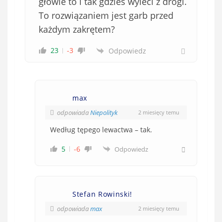
głowie to i tak gdzieś wyleci z drogi.
To rozwiązaniem jest garb przed
każdym zakrętem?
23
-3
Odpowiedz
max
odpowiada
Niepolityk
2 miesięcy temu
Według tępego lewactwa – tak.
5
-6
Odpowiedz
Stefan Rowinski!
odpowiada
max
2 miesięcy temu