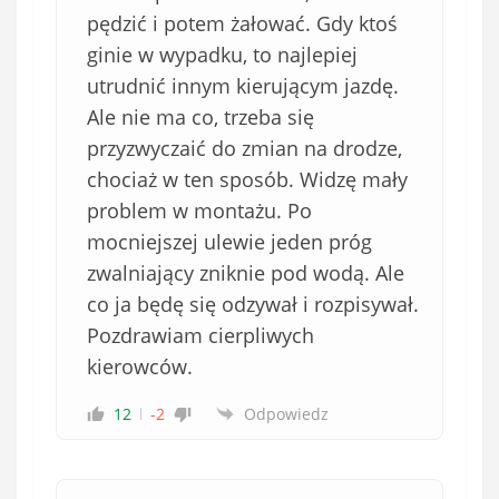
ą
pędzić i potem żałować. Gdy ktoś
z
k
ginie w wypadku, to najlepiej
o
utrudnić innym kierującym jazdę.
w
Ale nie ma co, trzeba się
e
przyzwyczaić do zmian na drodze,
)
chociaż w ten sposób. Widzę mały
problem w montażu. Po
mocniejszej ulewie jeden próg
zwalniający zniknie pod wodą. Ale
co ja będę się odzywał i rozpisywał.
Pozdrawiam cierpliwych
kierowców.
12
-2
Odpowiedz