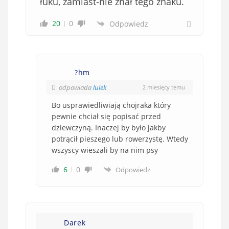
łuku, zamiast-nie znał tego znaku.
20
0
Odpowiedz
?hm
odpowiada
lulek
2 miesięcy temu
Bo usprawiedliwiają chojraka który
pewnie chciał się popisać przed
dziewczyną. Inaczej by było jakby
potrącił pieszego lub rowerzystę. Wtedy
wszyscy wieszali by na nim psy
6
0
Odpowiedz
Darek