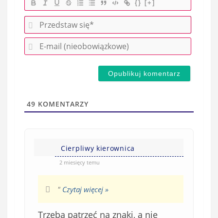
{}
[+]
P
r
E
z
-
e
m
d
a
s
i
t
l
a
49
KOMENTARZY
(
w
n
s
i
i
e
Cierpliwy kierownica
ę
o
*
2 miesięcy temu
b
o
"
Czytaj więcej »
w
i
Trzeba patrzeć na znaki, a nie