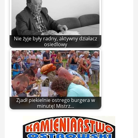
Nie żyje były radny, aktywny działacz
osiedlowy
Zjadł piekielnie ostrego burgera w
minutę! Mistrz…