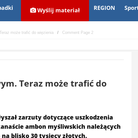
adki
REGION
Spor
Wyślij materiał
eraz może trafić do więzienia
Comment Page 2
ym. Teraz może trafić do
łyszał zarzuty dotyczące uszkodzenia
ilkanaście ambon myśliwskich należących
na blisko 30 tysięcy złotych.