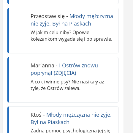
Przedstaw się
-
Młody mężczyzna
nie żyje. Był na Piaskach
W jakim celu niby? Opowie
koleżankom wygada się i po sprawie.
Marianna
-
I Ostrów znowu
popłynął (ZDJĘCIA)
A co ci winne psy? Nie nasikały aż
tyle, że Ostrów zalewa.
Ktoś
-
Młody mężczyzna nie żyje.
Był na Piaskach
Żadna pomoc psychologiczna jej się