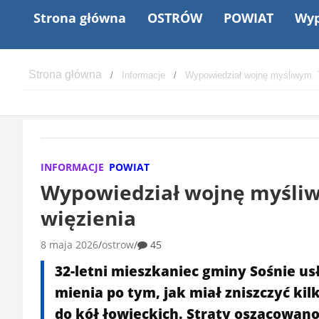
Strona główna
OSTRÓW
POWIAT
Wyp
Informacje
Wypowiedział wojnę myśliwym. T
INFORMACJE
POWIAT
Wypowiedział wojnę myśliw
więzienia
8 maja 2026
ostrow
45
32-letni mieszkaniec gminy Sośnie us
mienia po tym, jak miał zniszczyć k
do kół łowieckich. Straty oszacowano 