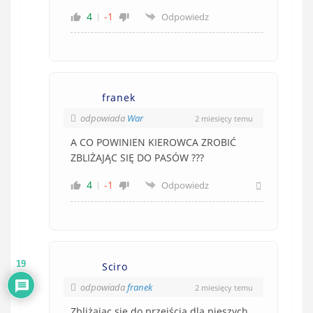
4
-1
Odpowiedz
franek
odpowiada
War
2 miesięcy temu
A CO POWINIEN KIEROWCA ZROBIĆ
ZBLIŻAJĄC SIĘ DO PASÓW ???
4
-1
Odpowiedz
19
Sciro
odpowiada
franek
2 miesięcy temu
Zbliżając się do przejścia dla pieszych