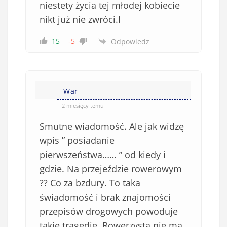
niestety życia tej młodej kobiecie
nikt już nie zwróci.l
15
-5
Odpowiedz
War
2 miesięcy temu
Smutne wiadomość. Ale jak widzę
wpis ” posiadanie
pierwszeństwa…… ” od kiedy i
gdzie. Na przejeździe rowerowym
?? Co za bzdury. To taka
świadomość i brak znajomości
przepisów drogowych powoduje
takie tragedię. Rowerzysta nie ma