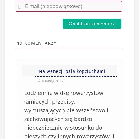
E
z
-
e
m
d
a
s
i
t
l
a
19
KOMENTARZY
(
w
n
s
i
i
e
Na wenecji palą kopciuchami
ę
o
*
2 miesięcy temu
b
codziennie widzę rowerzystów
o
w
łamiących przepisy,
i
wymuszających pierwszeństwo i
ą
zachowujących się bardzo
z
niebezpiecznie w stosunku do
k
pieszych czy innych rowerzystów. I
o