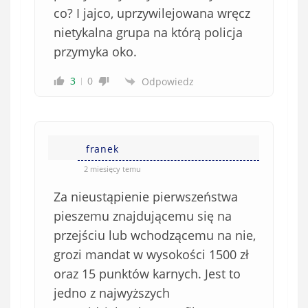
co? I jajco, uprzywilejowana wręcz
w
e
nietykalna grupa na którą policja
)
przymyka oko.
3
0
Odpowiedz
franek
2 miesięcy temu
Za nieustąpienie pierwszeństwa
pieszemu znajdującemu się na
przejściu lub wchodzącemu na nie,
grozi mandat w wysokości 1500 zł
oraz 15 punktów karnych. Jest to
jedno z najwyższych