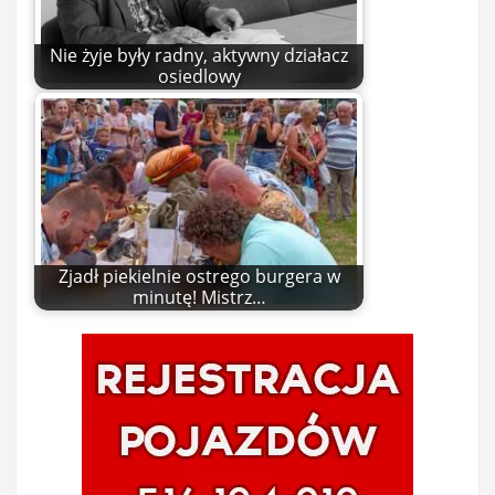
Nie żyje były radny, aktywny działacz
osiedlowy
Zjadł piekielnie ostrego burgera w
minutę! Mistrz…