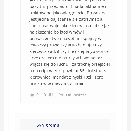
pasy tuż przed auto!!!-nadal aktualnie i
traktowane jako wtargnięcie! Bo zasada
jest jedna-daj szanse sie zatrzymać a
sam obserwuje jako kierowca że idzie jak
na skazanie bo ktoś wmówił
pierwszeństwo i nawet nie spojrzy w
lewo czy prawo czy auto hamuje! Czy
kierowca widzi! czy nie oślepia go słońce
i czy czasem nie patrzy w lewo bo też
włącza się do ruchu i za trochę przejście!
a na odpowiedzi powiem 36letni staż za
kierownicą, mandat z nyski 10zł i zero
punktów w nowym systemie..
0
0
Odpowiedz
Syn gromu