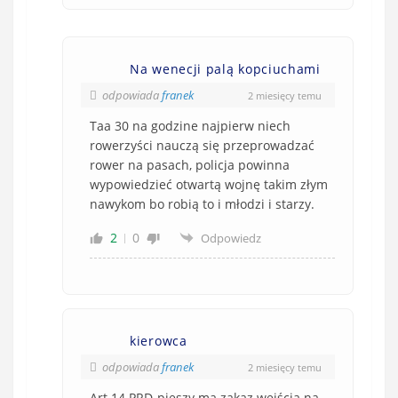
Na wenecji palą kopciuchami
odpowiada
franek
2 miesięcy temu
Taa 30 na godzine najpierw niech
rowerzyści nauczą się przeprowadzać
rower na pasach, policja powinna
wypowiedzieć otwartą wojnę takim złym
nawykom bo robią to i młodzi i starzy.
2
0
Odpowiedz
kierowca
odpowiada
franek
2 miesięcy temu
Art 14 PRD-pieszy ma zakaz wejścia na