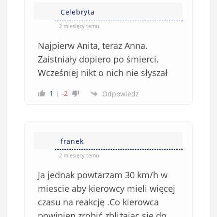
Celebryta
2 miesięcy temu
Najpierw Anita, teraz Anna.
Zaistniały dopiero po śmierci.
Wcześniej nikt o nich nie słyszał
1
-2
Odpowiedz
franek
2 miesięcy temu
Ja jednak powtarzam 30 km/h w
miescie aby kierowcy mieli więcej
czasu na reakcję .Co kierowca
powinien zrobić zbliżając się do