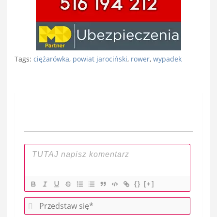
Tags:
ciężarówka
,
powiat jarociński
,
rower
,
wypadek
Nawigacja
wpisu
{}
[+]
P
r