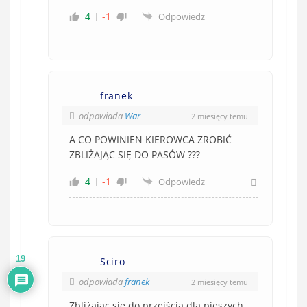
4
-1
Odpowiedz
franek
odpowiada
War
2 miesięcy temu
A CO POWINIEN KIEROWCA ZROBIĆ
ZBLIŻAJĄC SIĘ DO PASÓW ???
4
-1
Odpowiedz
19
Sciro
odpowiada
franek
2 miesięcy temu
Zbliżając się do przejścia dla pieszych