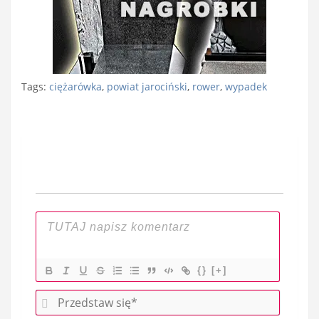
Tags:
ciężarówka
,
powiat jarociński
,
rower
,
wypadek
Nawigacja
wpisu
{}
[+]
P
r