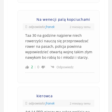
Na wenecji palą kopciuchami
odpowiada
franek
2 miesięcy temu
Taa 30 na godzine najpierw niech
rowerzyści nauczą się przeprowadzać
rower na pasach, policja powinna
wypowiedzieć otwartą wojnę takim złym
nawykom bo robią to i młodzi i starzy.
2
0
Odpowiedz
kierowca
odpowiada
franek
2 miesięcy temu
Art 14 PRD-pieszy ma zakaz wejścia na