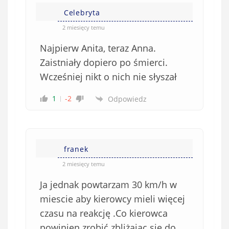
Celebryta
2 miesięcy temu
Najpierw Anita, teraz Anna.
Zaistniały dopiero po śmierci.
Wcześniej nikt o nich nie słyszał
1
-2
Odpowiedz
franek
2 miesięcy temu
Ja jednak powtarzam 30 km/h w
miescie aby kierowcy mieli więcej
czasu na reakcję .Co kierowca
powinien zrobić zbliżając się do