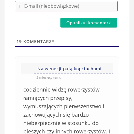
E
z
-
e
m
d
a
s
i
t
l
a
19
KOMENTARZY
(
w
n
s
i
i
e
Na wenecji palą kopciuchami
ę
o
*
2 miesięcy temu
b
codziennie widzę rowerzystów
o
w
łamiących przepisy,
i
wymuszających pierwszeństwo i
ą
zachowujących się bardzo
z
niebezpiecznie w stosunku do
k
pieszych czy innych rowerzystów. I
o