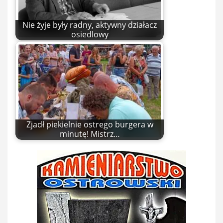
Nie żyje były radny, aktywny działacz
osiedlowy
Zjadł piekielnie ostrego burgera w
minutę! Mistrz…