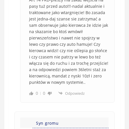
pasy tuż przed auto!!!-nadal aktualnie i
traktowane jako wtargnięcie! Bo zasada
jest jedna-daj szanse sie zatrzymać a
sam obserwuje jako kierowca że idzie jak
na skazanie bo ktoś wmówił
pierwszeństwo i nawet nie spojrzy w
lewo czy prawo czy auto hamuje! Czy
kierowca widzi! czy nie oślepia go słońce
i czy czasem nie patrzy w lewo bo też
włącza się do ruchu i za trochę przejście!
a na odpowiedzi powiem 36letni staż za
kierownicą, mandat z nyski 10zł i zero
punktów w nowym systemie..
0
0
Odpowiedz
Syn gromu