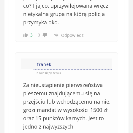
co? I jajco, uprzywilejowana wręcz
w
e
nietykalna grupa na którą policja
)
przymyka oko.
3
0
Odpowiedz
franek
2 miesięcy temu
Za nieustąpienie pierwszeństwa
pieszemu znajdującemu się na
przejściu lub wchodzącemu na nie,
grozi mandat w wysokości 1500 zł
oraz 15 punktów karnych. Jest to
jedno z najwyższych