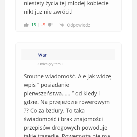
niestety życia tej młodej kobiecie
nikt już nie zwróci.l
15
-5
Odpowiedz
War
2 miesięcy temu
Smutne wiadomość. Ale jak widzę
wpis ” posiadanie
pierwszeństwa…… ” od kiedy i
gdzie. Na przejeździe rowerowym
?? Co za bzdury. To taka
świadomość i brak znajomości
przepisów drogowych powoduje
takie tragedię. Rowerzysta nie ma