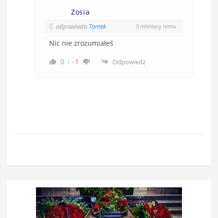
Zosia
odpowiada
Tomek
3 miesięcy temu
Nic nie zrozumiałeś
0
-1
Odpowiedz