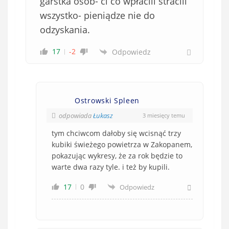
garstka osób- ci co wpłacili stracili
wszystko- pieniądze nie do
odzyskania.
17
-2
Odpowiedz
Ostrowski Spleen
odpowiada
Łukasz
3 miesięcy temu
tym chciwcom dałoby się wcisnąć trzy
kubiki świeżego powietrza w Zakopanem,
pokazując wykresy, że za rok będzie to
warte dwa razy tyle. i też by kupili.
17
0
Odpowiedz