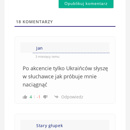
d
a
s
i
t
l
a
18
KOMENTARZY
(
w
n
s
i
i
e
Jan
ę
o
*
3 miesięcy temu
b
Po akcencie tylko Ukraińców słyszę
o
w
w słuchawce jak próbuje mnie
i
naciągnąć
ą
z
4
-1
Odpowiedz
k
o
w
e
Stary głupek