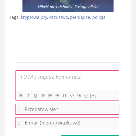
Tags:
kryptowaluty
,
oszustwo
,
pieniądze
,
policja
Nawigacja
wpisu
{}
[+]
P
r
E
z
-
e
m