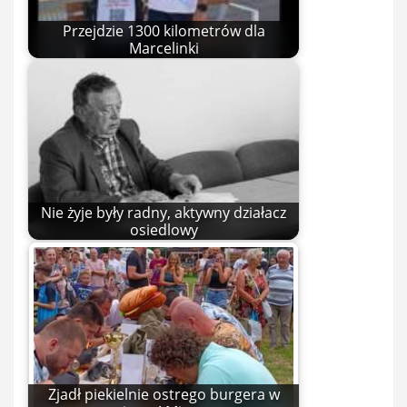
Przejdzie 1300 kilometrów dla
Marcelinki
Nie żyje były radny, aktywny działacz
osiedlowy
Zjadł piekielnie ostrego burgera w