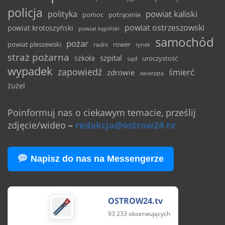
policja
powiat kaliski
polityka
pomoc
potrącenie
powiat ostrzeszowski
powiat krotoszyński
powiat kępiński
samochód
pożar
powiat pleszewski
rower
radni
rynek
straż pożarna
szpital
szkoła
uroczystość
sąd
wypadek
zapowiedź
śmierć
zdrowie
zwierzęta
żużel
Poinformuj nas o ciekawym temacie, prześlij
zdjęcie/wideo
–
redakcja@ostrow24.tv
Napisz do nas na Messengerze
OSTROW24.tv
93 233 obserwujących