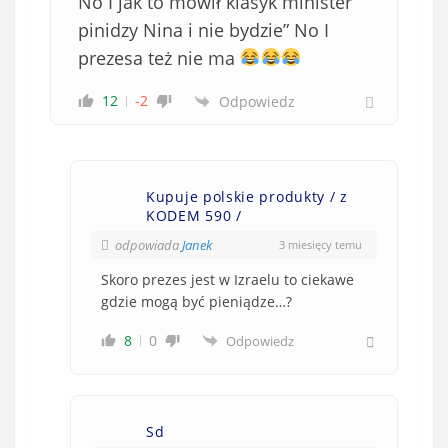
No I jak to mówił klasyk minister ”
pinidzy Nina i nie bydzie” No I
prezesa też nie ma
12
-2
Odpowiedz
Kupuje polskie produkty / z
KODEM 590 /
odpowiada
Janek
3 miesięcy temu
Skoro prezes jest w Izraelu to ciekawe
gdzie mogą być pieniądze…?
8
0
Odpowiedz
Sd