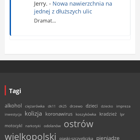
Jerry.
-
Nowa nawierzchnia na
jednej z dłuższych ulic
Dramat...
Tagi
alkohol
dzieci
ciężarówka
drzewo
dk11
dk25
dziecko
impreza
kolizja
koronawirus
kradzież
inwestycja
koszykówka
lpr
ostrów
motocykl
odolanów
narkotyki
wielkopolski
pieniądze
piaski-szczygliczka