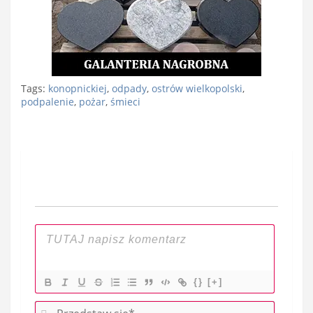
Tags:
konopnickiej
,
odpady
,
ostrów wielkopolski
,
podpalenie
,
pożar
,
śmieci
Nawigacja
wpisu
{}
[+]
P