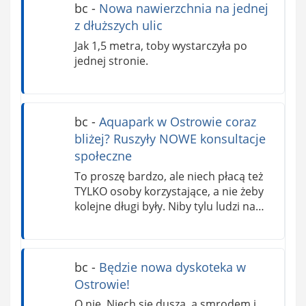
bc
-
Nowa nawierzchnia na jednej
z dłuższych ulic
Jak 1,5 metra, toby wystarczyła po
jednej stronie.
bc
-
Aquapark w Ostrowie coraz
bliżej? Ruszyły NOWE konsultacje
społeczne
To proszę bardzo, ale niech płacą też
TYLKO osoby korzystające, a nie żeby
kolejne długi były. Niby tylu ludzi na…
bc
-
Będzie nowa dyskoteka w
Ostrowie!
O nie. Niech się duszą, a smrodem i