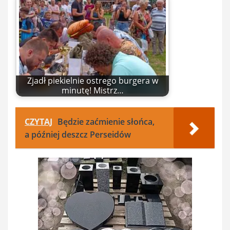
Zjadł piekielnie ostrego burgera w
minutę! Mistrz…
CZYTAJ
Będzie zaćmienie słońca,
a później deszcz Perseidów