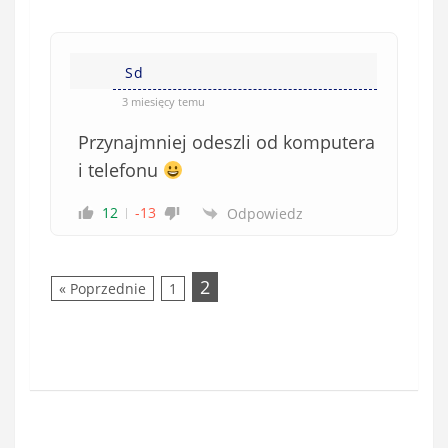
o
w
e
Sd
)
3 miesięcy temu
Przynajmniej odeszli od komputera
i telefonu
12
-13
Odpowiedz
2
« Poprzednie
1