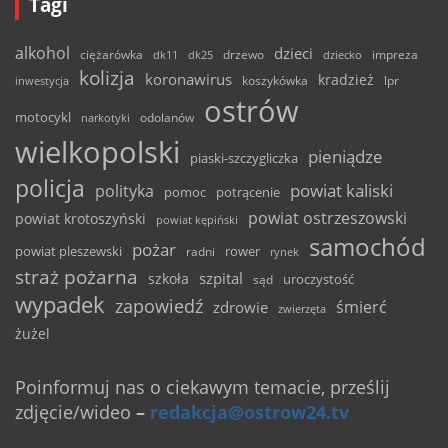
Tagi
alkohol
dzieci
ciężarówka
drzewo
dk11
dk25
dziecko
impreza
kolizja
koronawirus
kradzież
inwestycja
koszykówka
lpr
ostrów
motocykl
odolanów
narkotyki
wielkopolski
pieniądze
piaski-szczygliczka
policja
powiat kaliski
polityka
pomoc
potrącenie
powiat ostrzeszowski
powiat krotoszyński
powiat kępiński
samochód
pożar
powiat pleszewski
rower
radni
rynek
straż pożarna
szpital
szkoła
uroczystość
sąd
wypadek
zapowiedź
śmierć
zdrowie
zwierzęta
żużel
Poinformuj nas o ciekawym temacie, prześlij
zdjęcie/wideo
–
redakcja@ostrow24.tv