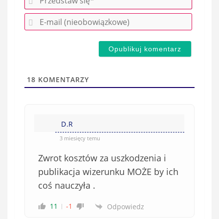
r
E
z
-
e
m
d
a
s
i
t
l
a
18
KOMENTARZY
(
w
n
s
i
i
e
D.R
ę
o
*
3 miesięcy temu
b
Zwrot kosztów za uszkodzenia i
o
w
publikacja wizerunku MOŻE by ich
i
coś nauczyła .
ą
z
11
-1
Odpowiedz
k