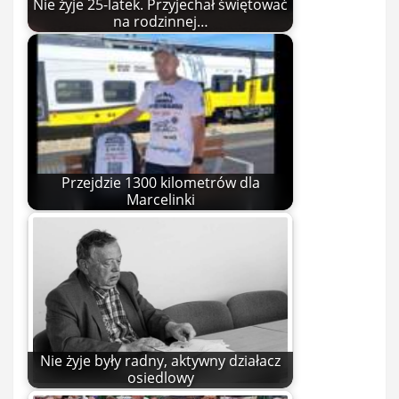
Nie żyje 25-latek. Przyjechał świętować
na rodzinnej…
Przejdzie 1300 kilometrów dla
Marcelinki
Nie żyje były radny, aktywny działacz
osiedlowy