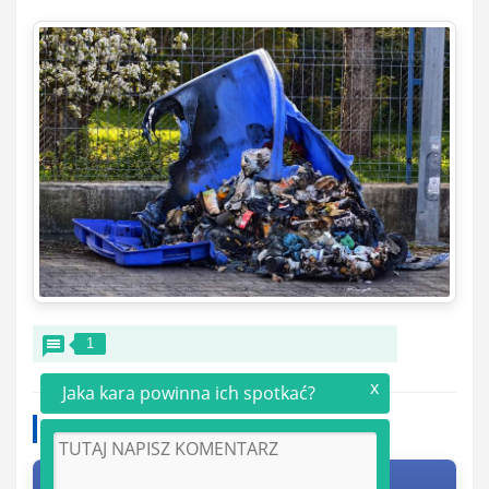
1
x
Jaka kara powinna ich spotkać?
Udostępnij artykuł: