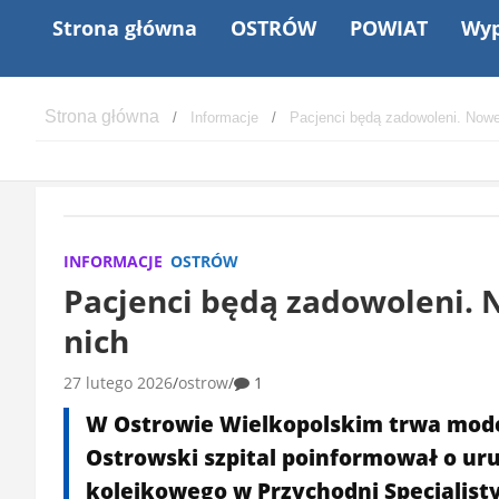
Strona główna
OSTRÓW
POWIAT
Wyp
Informacje
Pacjenci będą zadowoleni. Nowe 
INFORMACJE
OSTRÓW
Pacjenci będą zadowoleni. 
nich
27 lutego 2026
ostrow
1
W Ostrowie Wielkopolskim trwa mode
Ostrowski szpital poinformował o u
kolejkowego w Przychodni Specjalist