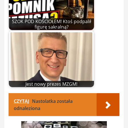
SZOK POD KOŚCIOŁEM! Ktoś podpalił
figurę sakralną?
Jest nowy prezes MZGM!
CZYTAJ
Nastolatka została
odnaleziona