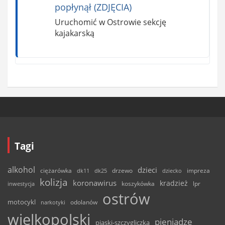
popłynął (ZDJĘCIA)
Uruchomić w Ostrowie sekcję
kajakarską
Tagi
alkohol
dzieci
ciężarówka
drzewo
dk11
dk25
dziecko
impreza
kolizja
koronawirus
kradzież
inwestycja
koszykówka
lpr
ostrów
motocykl
odolanów
narkotyki
wielkopolski
pieniądze
piaski-szczygliczka