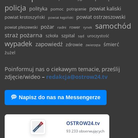
policja
powiat kaliski
polityka
pomoc
potrącenie
powiat ostrzeszowski
powiat krotoszyński
powiat kępiński
samochód
pożar
powiat pleszewski
rower
radni
rynek
straż pożarna
szpital
szkoła
uroczystość
sąd
wypadek
zapowiedź
śmierć
zdrowie
zwierzęta
żużel
Poinformuj nas o ciekawym temacie, prześlij
zdjęcie/wideo
–
redakcja@ostrow24.tv
Napisz do nas na Messengerze
OSTROW24.tv
93 233 obserwujących