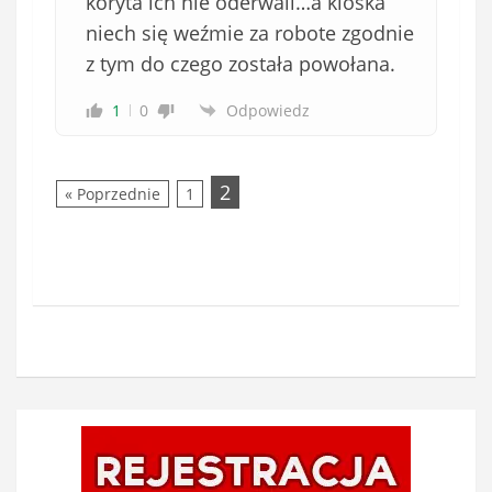
koryta ich nie oderwali…a kloska
i
niech się weźmie za robote zgodnie
ą
z tym do czego została powołana.
z
k
1
0
Odpowiedz
o
w
e
2
« Poprzednie
1
)