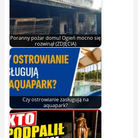
Poranny pożar domu! Ogień mocno się
rozwinął (ZDJĘCIA)
Czy ostrowianie zasługują na
aquapark?