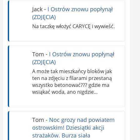
Jack
-
I Ostrów znowu popłynął
(ZDJĘCIA)
Na taczkę włożyć CARYCĘ i wywieść.
Tom
-
I Ostrów znowu popłynął
(ZDJĘCIA)
A może tak mieszkańcy bloków jak
ten na zdjęciu z filarami przestaną
wszystko betonować??? gdzie ma
wsiąkać woda, ano nigdzie…
Tom
-
Noc grozy nad powiatem
ostrowskim! Dziesiątki akcji
strażaków. Burza siała