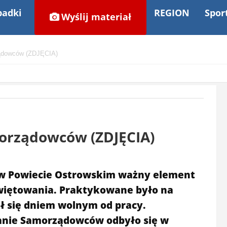
adki
REGION
Spor
Wyślij materiał
ądowców (ZDJĘCIA)
orządowców (ZDJĘCIA)
wi w Powiecie Ostrowskim ważny element
świętowania. Praktykowane było na
ał się dniem wolnym od pracy.
anie Samorządowców odbyło się w