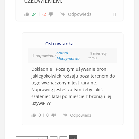
CZŁOWIEKIEM.
24
-2
Odpowiedz
Ostrowianka
Antoni
9 miesięcy
odpowiada
Moczymorda
temu
Dokladnie ! Poza tym używanie broni
jakiegokolwiek rodzaju poza terenem do
tego wyznaczonym jest karalne.
Naprawdę jesteś za tym żeby jakiś
szaleniec latał po mieście z bronią i jej
używał ??
0
0
Odpowiedz