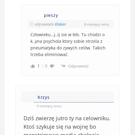
pieszy
odpowiada
Klakier
8 miesięcy temu
Człowieku…j..ij sie w łeb. Tu chodzi o
k..yna psychola ktory sobie strzela z
pneumatyka do zywych celów. Takich
trzeba eliminować.
1
0
Odpowiedz
Krzys
9 miesięcy temu
Dziś zwierzę jutro ty na celowniku.
Ktoś szykuje się na wojnę bo