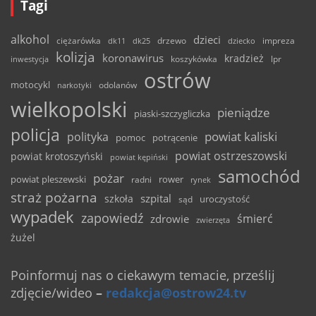
Tagi
alkohol
dzieci
ciężarówka
drzewo
dk11
dk25
dziecko
impreza
kolizja
koronawirus
kradzież
inwestycja
koszykówka
lpr
ostrów
motocykl
odolanów
narkotyki
wielkopolski
pieniądze
piaski-szczygliczka
policja
powiat kaliski
polityka
pomoc
potrącenie
powiat ostrzeszowski
powiat krotoszyński
powiat kępiński
samochód
pożar
powiat pleszewski
rower
radni
rynek
straż pożarna
szpital
szkoła
uroczystość
sąd
wypadek
zapowiedź
śmierć
zdrowie
zwierzęta
żużel
Poinformuj nas o ciekawym temacie, prześlij
zdjęcie/wideo
–
redakcja@ostrow24.tv