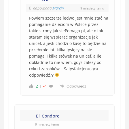
odpowiada
Marcin
9 miesięcy temu
Powiem szczerze ledwo jest mnie stać na
pomaganie dzieciom w Polsce przez
takie strony jak siePomaga.pl, ale o tak
staram się wspierać organizacje jak
unicef, a jeśli chodzi o kasę to będzie na
przełomie lat: kilka tysięcy na sie
pomaga, i kilka stówek na unicef, a ile
dokładnie to nie wiem, gdyż zależy od
roku i zarobków… Satysfakcjonująca
odpowiedź??
2
-4
Odpowiedz
El_Condore
9 miesięcy temu