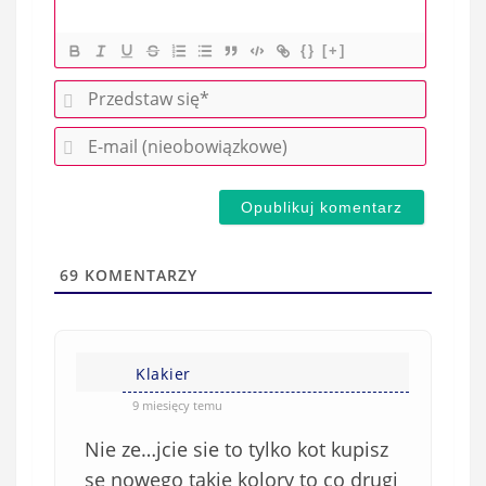
{}
[+]
P
r
E
z
-
e
m
d
a
s
i
t
l
a
69
KOMENTARZY
(
w
n
s
i
i
e
Klakier
ę
o
*
9 miesięcy temu
b
Nie ze…jcie sie to tylko kot kupisz
o
w
se nowego takie kolory to co drugi