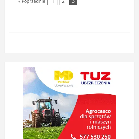
3
« Poprzednie
1
2