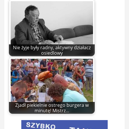
Nie żyje były radny, aktywny działacz
osiedlowy
Zjadł piekielnie ostrego burgera w
minutę! Mistrz…