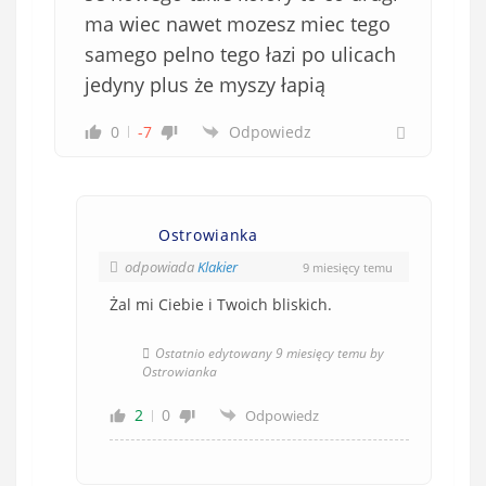
i
ma wiec nawet mozesz miec tego
ą
samego pelno tego łazi po ulicach
z
jedyny plus że myszy łapią
k
o
0
-7
Odpowiedz
w
e
)
Ostrowianka
odpowiada
Klakier
9 miesięcy temu
Żal mi Ciebie i Twoich bliskich.
Ostatnio edytowany 9 miesięcy temu by
Ostrowianka
2
0
Odpowiedz