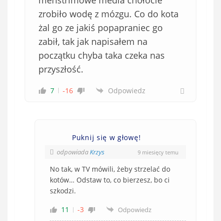
menstrimowe media chołocie
zrobiło wodę z mózgu. Co do kota
żal go ze jakiś popapraniec go
zabił, tak jak napisałem na
początku chyba taka czeka nas
przyszłość.
7
-16
Odpowiedz
Puknij się w głowę!
odpowiada
Krzys
9 miesięcy temu
No tak, w TV mówili, żeby strzelać do
kotów… Odstaw to, co bierzesz, bo ci
szkodzi.
11
-3
Odpowiedz