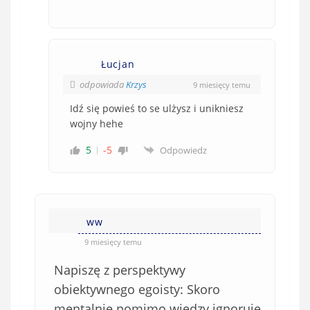
Łucjan
odpowiada
Krzys
9 miesięcy temu
Idź się powieś to se ulżysz i unikniesz
wojny hehe
5
-5
Odpowiedz
ww
9 miesięcy temu
Napiszę z perspektywy
obiektywnego egoisty: Skoro
mentalnie pomimo wiedzy ignoruje