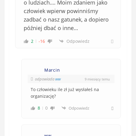
o ludziach…. Moim zdaniem jako
człowiek wpierw powinniśmy
zadbać o nasz gatunek, a dopiero
później dbać o inne…
2
-16
Odpowiedz
Marcin
odpowiada
ww
9 miesięcy temu
To człowieku ile zł już wysłałeś na
organizację?
8
0
Odpowiedz
ww