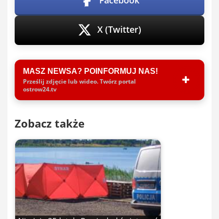
Facebook
X (Twitter)
MASZ NEWSA? POINFORMUJ NAS!
Prześlij zdjęcie lub wideo. Twórz portal
ostrow24.tv
Zobacz także