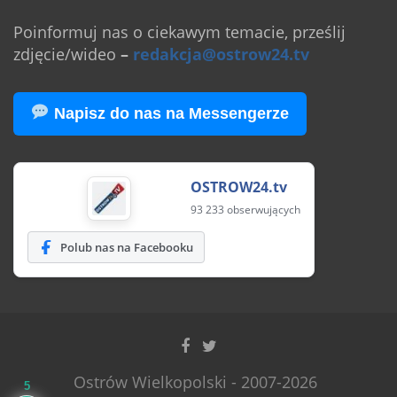
Poinformuj nas o ciekawym temacie, prześlij
zdjęcie/wideo
–
redakcja@ostrow24.tv
Napisz do nas na Messengerze
OSTROW24.tv
93 233 obserwujących
Polub nas na Facebooku
Ostrów Wielkopolski - 2007-2026
5