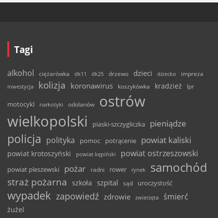
Tagi
alkohol
dzieci
ciężarówka
drzewo
dk11
dk25
dziecko
impreza
kolizja
koronawirus
kradzież
inwestycja
koszykówka
lpr
ostrów
motocykl
odolanów
narkotyki
wielkopolski
pieniądze
piaski-szczygliczka
policja
powiat kaliski
polityka
pomoc
potrącenie
powiat ostrzeszowski
powiat krotoszyński
powiat kępiński
samochód
pożar
powiat pleszewski
rower
radni
rynek
straż pożarna
szpital
szkoła
uroczystość
sąd
wypadek
zapowiedź
śmierć
zdrowie
zwierzęta
żużel