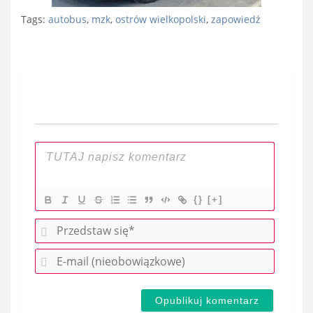
Tags:
autobus
,
mzk
,
ostrów wielkopolski
,
zapowiedź
Nawigacja
wpisu
{}
[+]
P
r
E
z
-
e
m
d
a
s