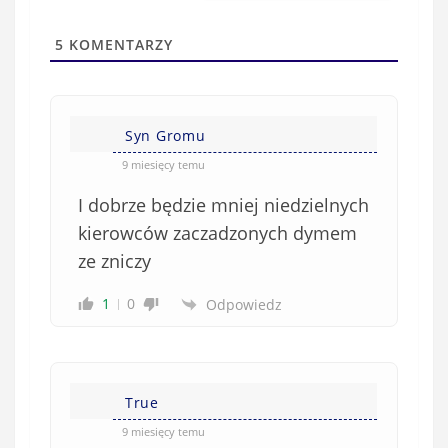
i
t
l
a
5
KOMENTARZY
(
w
n
s
i
i
e
Syn Gromu
ę
o
*
9 miesięcy temu
b
I dobrze będzie mniej niedzielnych
o
w
kierowców zaczadzonych dymem
i
ze zniczy
ą
z
1
0
Odpowiedz
k
o
w
e
True
)
9 miesięcy temu