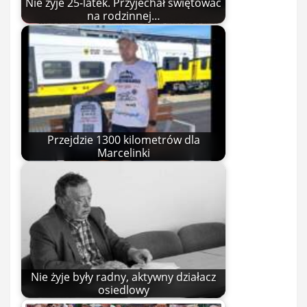
Nie żyje 25-latek. Przyjechał świętować
na rodzinnej…
Przejdzie 1300 kilometrów dla
Marcelinki
Nie żyje były radny, aktywny działacz
osiedlowy