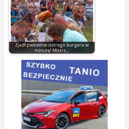
Zjadł piekielnie ostrego burgera w
minutę! Mistrz…