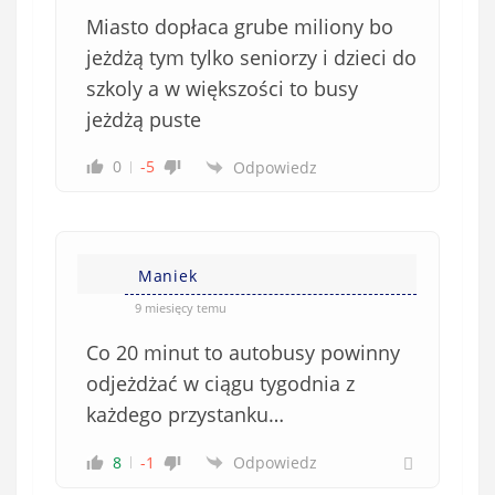
Miasto dopłaca grube miliony bo
jeżdżą tym tylko seniorzy i dzieci do
szkoly a w większości to busy
jeżdżą puste
0
-5
Odpowiedz
Maniek
9 miesięcy temu
Co 20 minut to autobusy powinny
odjeżdżać w ciągu tygodnia z
każdego przystanku…
8
-1
Odpowiedz