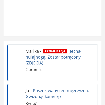
Marika
-
Jechał
AKTUALIZACJA
hulajnogą. Został potrącony
(ZDJĘCIA)
2 promile
Ja
-
Poszukiwany ten mężczyzna.
Gwizdnął kamerę?
Rysiu?