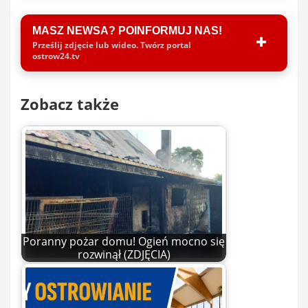
MASZ NEWSA? POINFORMUJ NAS!
Prześlij zdjęcie lub wideo. Twórz portal
ostrow24.tv
Zobacz także
Poranny pożar domu! Ogień mocno się
rozwinął (ZDJĘCIA)