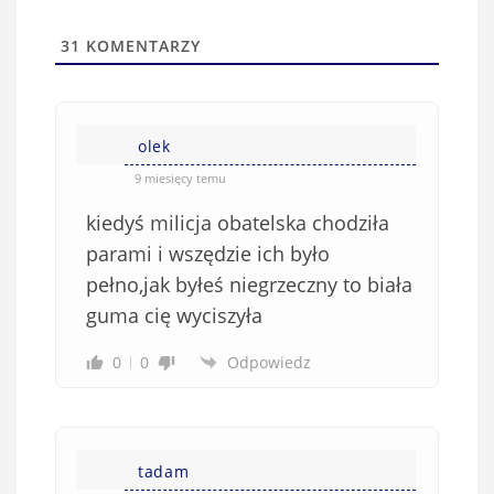
i
t
l
a
31
KOMENTARZY
(
w
n
s
i
i
e
olek
ę
o
*
9 miesięcy temu
b
kiedyś milicja obatelska chodziła
o
w
parami i wszędzie ich było
i
pełno,jak byłeś niegrzeczny to biała
ą
guma cię wyciszyła
z
k
0
0
Odpowiedz
o
w
e
)
tadam