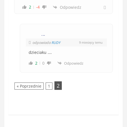
2
-4
Odpowiedz
...
odpowiada
RUDY
9 miesięcy temu
dzieciaku ….
2
0
Odpowiedz
2
« Poprzednie
1