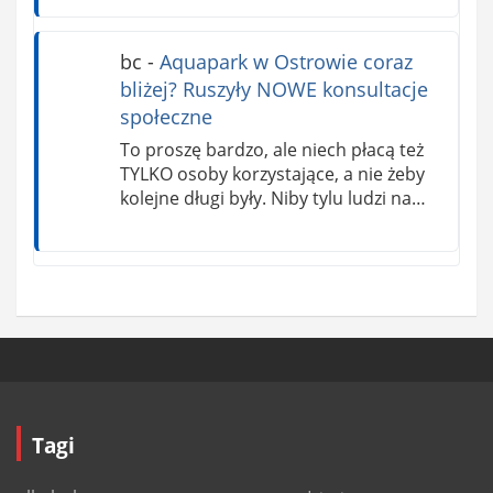
bc
-
Aquapark w Ostrowie coraz
bliżej? Ruszyły NOWE konsultacje
społeczne
To proszę bardzo, ale niech płacą też
TYLKO osoby korzystające, a nie żeby
kolejne długi były. Niby tylu ludzi na…
Tagi