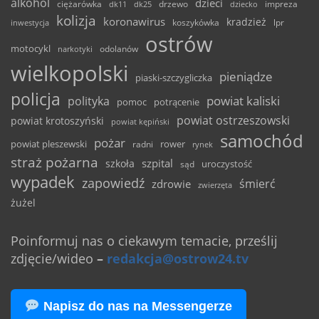
alkohol
dzieci
ciężarówka
drzewo
dk11
dk25
dziecko
impreza
kolizja
koronawirus
kradzież
inwestycja
koszykówka
lpr
ostrów
motocykl
odolanów
narkotyki
wielkopolski
pieniądze
piaski-szczygliczka
policja
powiat kaliski
polityka
pomoc
potrącenie
powiat ostrzeszowski
powiat krotoszyński
powiat kępiński
samochód
pożar
powiat pleszewski
rower
radni
rynek
straż pożarna
szpital
szkoła
uroczystość
sąd
wypadek
zapowiedź
śmierć
zdrowie
zwierzęta
żużel
Poinformuj nas o ciekawym temacie, prześlij
zdjęcie/wideo
–
redakcja@ostrow24.tv
Napisz do nas na Messengerze