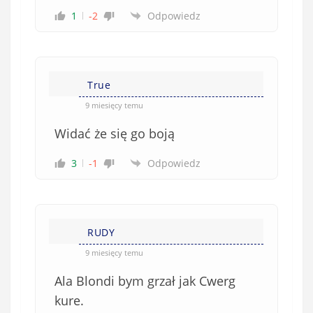
1
-2
Odpowiedz
True
9 miesięcy temu
Widać że się go boją
3
-1
Odpowiedz
RUDY
9 miesięcy temu
Ala Blondi bym grzał jak Cwerg
kure.