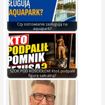
Czy ostrowianie zasługują na
aquapark?
SZOK POD KOŚCIOŁEM! Ktoś podpalił
figurę sakralną?