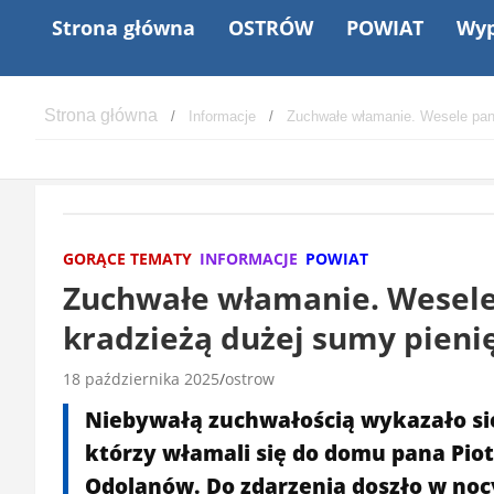
Strona główna
OSTRÓW
POWIAT
Wyp
Informacje
Zuchwałe włamanie. Wesele pan
GORĄCE TEMATY
INFORMACJE
POWIAT
Zuchwałe włamanie. Wesele 
kradzieżą dużej sumy pien
18 października 2025
ostrow
Niebywałą zuchwałością wykazało si
którzy włamali się do domu pana Piot
Odolanów. Do zdarzenia doszło w nocy