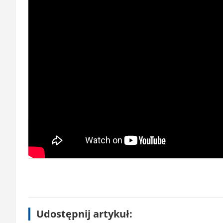
CZYTAJ
I Ostrów znowu popłynął (ZDJĘCIA)
Udostępnij artykuł: