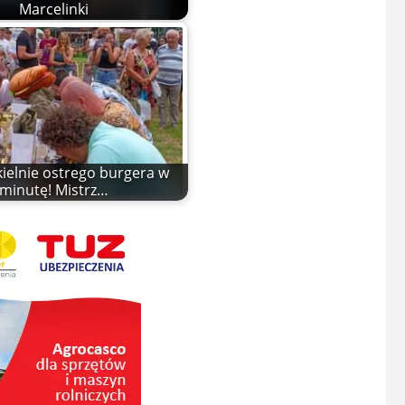
Marcelinki
kielnie ostrego burgera w
minutę! Mistrz…