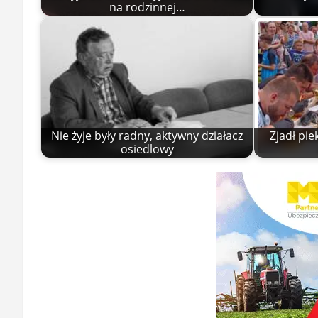
na rodzinnej…
Nie żyje były radny, aktywny działacz
Zjadł pie
osiedlowy