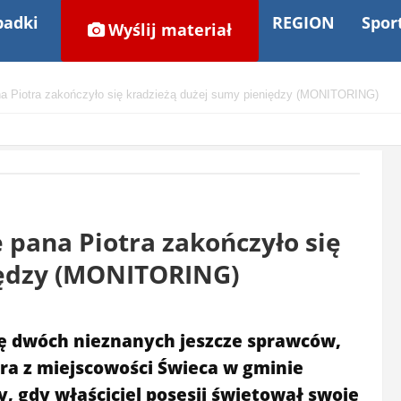
adki
REGION
Spor
Wyślij materiał
a Piotra zakończyło się kradzieżą dużej sumy pieniędzy (MONITORING)
pana Piotra zakończyło się
iędzy (MONITORING)
ę dwóch nieznanych jeszcze sprawców,
ra z miejscowości Świeca w gminie
, gdy właściciel posesji świętował swoje