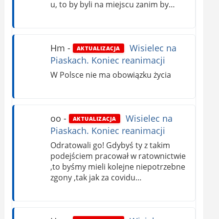
u, to by byli na miejscu zanim by…
Hm
-
Wisielec na
AKTUALIZACJA
Piaskach. Koniec reanimacji
W Polsce nie ma obowiązku życia
oo
-
Wisielec na
AKTUALIZACJA
Piaskach. Koniec reanimacji
Odratowali go! Gdybyś ty z takim
podejściem pracował w ratownictwie
,to byśmy mieli kolejne niepotrzebne
zgony ,tak jak za covidu…