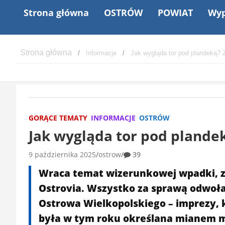
Strona główna
OSTRÓW
POWIAT
Wyp
Informacje
Jak wygląda tor pod plandeką? 
GORĄCE TEMATY
INFORMACJE
OSTRÓW
Jak wygląda tor pod plande
9 października 2025
ostrow
39
Wraca temat wizerunkowej wpadki, z 
Ostrovia. Wszystko za sprawą odwoł
Ostrowa Wielkopolskiego – imprezy,
była w tym roku określana mianem m