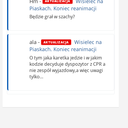
Hm
-
Wisielec na
AKTUALIZACJA
Piaskach. Koniec reanimacji
Będzie grał w szachy?
ala
-
Wisielec na
AKTUALIZACJA
Piaskach. Koniec reanimacji
O tym jaka karetka jedzie i w jakim
kodzie decyduje dyspozytor z CPR a
nie zespół wyjazdowy,a więc uwagi
tylko…