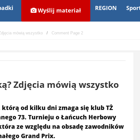
adki
REGION
Spor
Wyślij materiał
Zdjęcia mówią wszystko
Comment Page 2
ką? Zdjęcia mówią wszystko
którą od kilku dni zmaga się klub TŻ
anego 73. Turnieju o Łańcuch Herbowy
 która ze względu na obsadę zawodników
ałego Grand Prix.