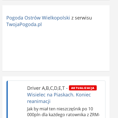
Pogoda Ostrów Wielkopolski
z serwisu
TwojaPogoda.pl
Driver A,B,C,D,E,T
-
AKTUALIZACJA
Wisielec na Piaskach. Koniec
reanimacji
Jak by miał ten nieszczęśnik po 10
000pln dla każdego ratownika z ZRM-