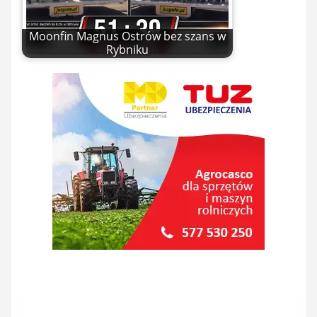
Moonfin Magnus Ostrów bez szans w
Rybniku
Nawigacja
wpisu