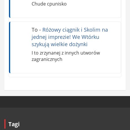
Chude cpunisko
To
-
Różowy ciągnik i Skolim na
jednej imprezie! We Wtórku
szykują wielkie dożynki
I to zrzynanej z innych utworów
zagranicznych
Tagi