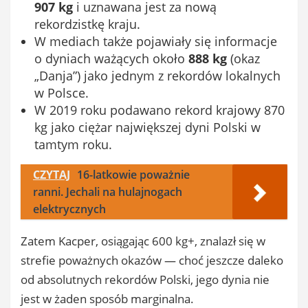
907 kg
i uznawana jest za nową
rekordzistkę kraju.
W mediach także pojawiały się informacje
o dyniach ważących około
888 kg
(okaz
„Danja”) jako jednym z rekordów lokalnych
w Polsce.
W 2019 roku podawano rekord krajowy 870
kg jako ciężar największej dyni Polski w
tamtym roku.
CZYTAJ
16-latkowie poważnie
ranni. Jechali na hulajnogach
elektrycznych
Zatem Kacper, osiągając 600 kg+, znalazł się w
strefie poważnych okazów — choć jeszcze daleko
od absolutnych rekordów Polski, jego dynia nie
jest w żaden sposób marginalna.