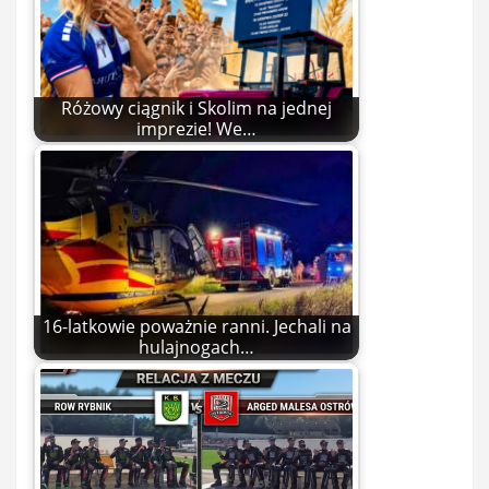
Różowy ciągnik i Skolim na jednej
imprezie! We…
16-latkowie poważnie ranni. Jechali na
hulajnogach…