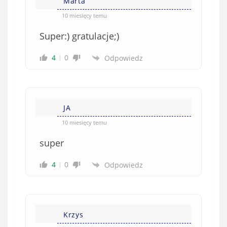
e
Marta
ę
o
*
10 miesięcy temu
b
Super:) gratulacje;)
o
w
4
0
Odpowiedz
i
ą
z
k
JA
o
w
10 miesięcy temu
e
super
)
4
0
Odpowiedz
Krzys