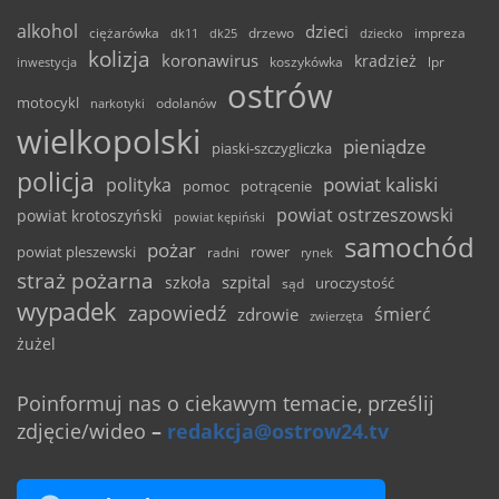
alkohol
dzieci
ciężarówka
drzewo
dk11
dk25
dziecko
impreza
kolizja
koronawirus
kradzież
inwestycja
koszykówka
lpr
ostrów
motocykl
odolanów
narkotyki
wielkopolski
pieniądze
piaski-szczygliczka
policja
powiat kaliski
polityka
pomoc
potrącenie
powiat ostrzeszowski
powiat krotoszyński
powiat kępiński
samochód
pożar
powiat pleszewski
rower
radni
rynek
straż pożarna
szpital
szkoła
uroczystość
sąd
wypadek
zapowiedź
śmierć
zdrowie
zwierzęta
żużel
Poinformuj nas o ciekawym temacie, prześlij
zdjęcie/wideo
–
redakcja@ostrow24.tv