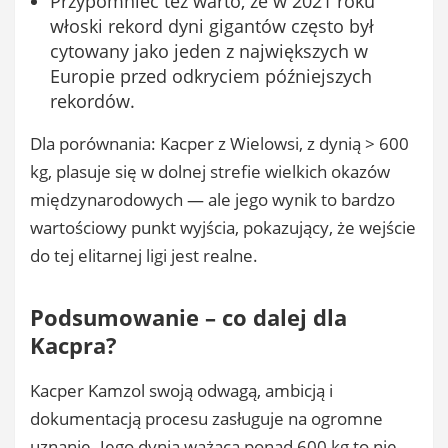
Przypomnieć też warto, że w 2021 roku
włoski rekord dyni gigantów często był
cytowany jako jeden z największych w
Europie przed odkryciem późniejszych
rekordów.
Dla porównania: Kacper z Wielowsi, z dynią > 600
kg, plasuje się w dolnej strefie wielkich okazów
międzynarodowych — ale jego wynik to bardzo
wartościowy punkt wyjścia, pokazujący, że wejście
do tej elitarnej ligi jest realne.
Podsumowanie – co dalej dla
Kacpra?
Kacper Kamzol swoją odwagą, ambicją i
dokumentacją procesu zasługuje na ogromne
uznanie. Jego dynia ważąca ponad 600 kg to nie