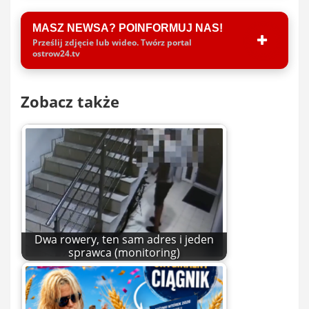
MASZ NEWSA? POINFORMUJ NAS!
Prześlij zdjęcie lub wideo. Twórz portal
ostrow24.tv
Zobacz także
Dwa rowery, ten sam adres i jeden
sprawca (monitoring)