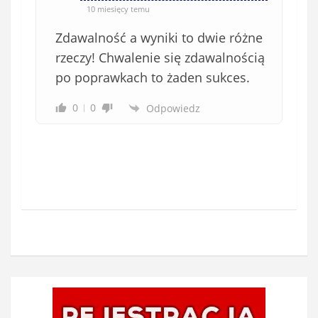
)
10 miesięcy temu
Zdawalność a wyniki to dwie różne
rzeczy! Chwalenie się zdawalnością
po poprawkach to żaden sukces.
0
0
Odpowiedz