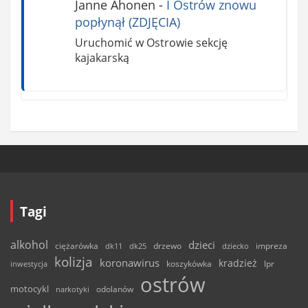
Janne Ahonen
-
I Ostrów znowu
popłynął (ZDJĘCIA)
Uruchomić w Ostrowie sekcję
kajakarską
Tagi
alkohol
dzieci
ciężarówka
drzewo
dk11
dk25
dziecko
impreza
kolizja
koronawirus
kradzież
inwestycja
koszykówka
lpr
ostrów
motocykl
odolanów
narkotyki