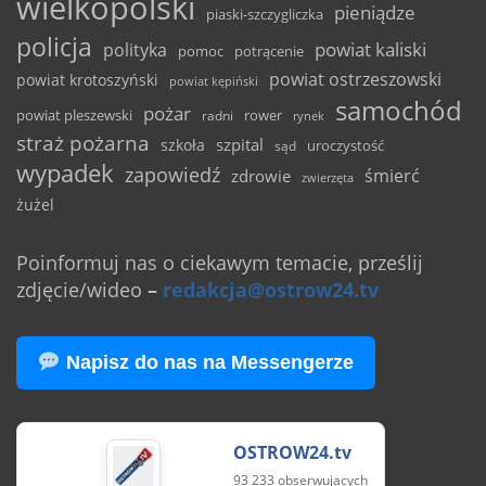
wielkopolski
pieniądze
piaski-szczygliczka
policja
powiat kaliski
polityka
pomoc
potrącenie
powiat ostrzeszowski
powiat krotoszyński
powiat kępiński
samochód
pożar
powiat pleszewski
rower
radni
rynek
straż pożarna
szpital
szkoła
uroczystość
sąd
wypadek
zapowiedź
śmierć
zdrowie
zwierzęta
żużel
Poinformuj nas o ciekawym temacie, prześlij
zdjęcie/wideo
–
redakcja@ostrow24.tv
Napisz do nas na Messengerze
OSTROW24.tv
93 233 obserwujących