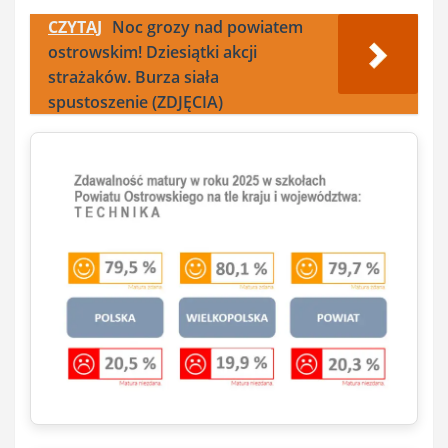
CZYTAJ
Noc grozy nad powiatem
ostrowskim! Dziesiątki akcji
strażaków. Burza siała
spustoszenie (ZDJĘCIA)