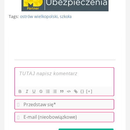
Tags:
ostrów wielkopolski
,
szkoła
Nawigacja
wpisu
{}
[+]
P
r
E
z
-
e
m