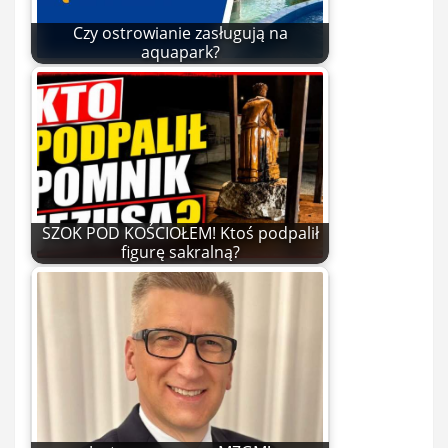
Czy ostrowianie zasługują na
aquapark?
SZOK POD KOŚCIOŁEM! Ktoś podpalił
figurę sakralną?