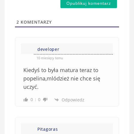
d
a
s
i
t
l
a
2
KOMENTARZY
(
w
n
s
i
i
e
developer
ę
o
*
10 miesięcy temu
b
Kiedyś to była matura teraz to
o
w
popelina,mlódzież nie chce się
i
uczyć.
ą
z
0
0
Odpowiedz
k
o
w
e
Pitagoras