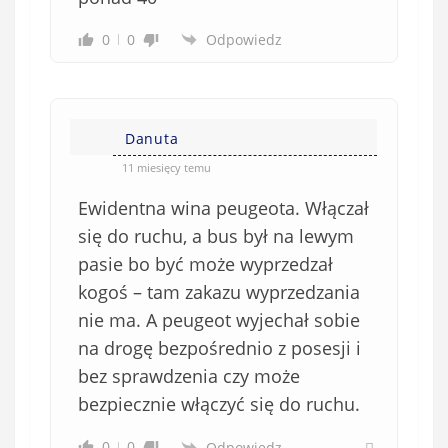
i
0
0
Odpowiedz
ą
z
k
o
w
Danuta
e
11 miesięcy temu
)
Ewidentna wina peugeota. Włączał
się do ruchu, a bus był na lewym
pasie bo być może wyprzedzał
kogoś – tam zakazu wyprzedzania
nie ma. A peugeot wyjechał sobie
na drogę bezpośrednio z posesji i
bez sprawdzenia czy może
bezpiecznie włączyć się do ruchu.
0
0
Odpowiedz