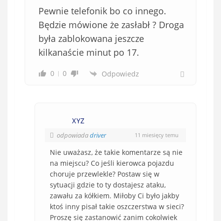
Pewnie telefonik bo co innego.
Będzie mówione że zasłabł ? Droga
była zablokowana jeszcze
kilkanaście minut po 17.
0
0
Odpowiedz
XYZ
odpowiada
driver
11 miesięcy temu
Nie uważasz, że takie komentarze są nie
na miejscu? Co jeśli kierowca pojazdu
choruje przewlekle? Postaw się w
sytuacji gdzie to ty dostajesz ataku,
zawału za kółkiem. Miłoby Ci było jakby
ktoś inny pisał takie oszczerstwa w sieci?
Proszę się zastanowić zanim cokolwiek