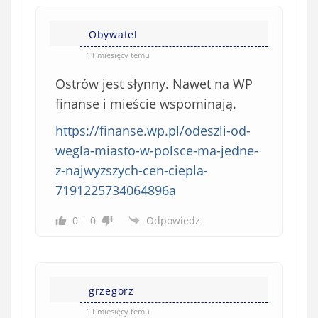
Obywatel
11 miesięcy temu
Ostrów jest słynny. Nawet na WP
finanse i mieście wspominają.
https://finanse.wp.pl/odeszli-od-
wegla-miasto-w-polsce-ma-jedne-
z-najwyzszych-cen-ciepla-
7191225734064896a
0
0
Odpowiedz
grzegorz
11 miesięcy temu