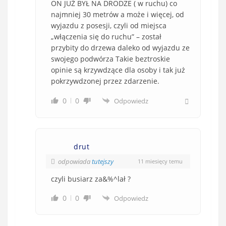
ON JUŻ BYŁ NA DRODZE ( w ruchu) co
najmniej 30 metrów a może i więcej, od
wyjazdu z posesji, czyli od miejsca
„włączenia się do ruchu” – został
przybity do drzewa daleko od wyjazdu ze
swojego podwórza Takie beztroskie
opinie są krzywdzące dla osoby i tak już
pokrzywdzonej przez zdarzenie.
0
0
Odpowiedz
drut
odpowiada
tutejszy
11 miesięcy temu
czyli busiarz za&%^lał ?
0
0
Odpowiedz