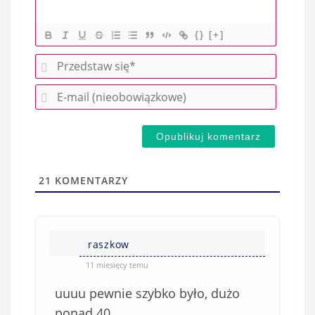
{}
[+]
P
r
E
z
-
e
m
d
a
s
i
t
l
a
21
KOMENTARZY
(
w
n
s
i
i
e
raszkow
ę
o
*
11 miesięcy temu
b
uuuu pewnie szybko było, dużo
o
w
ponad 40