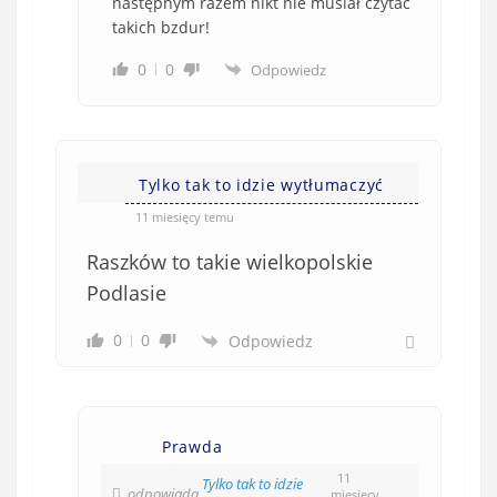
następnym razem nikt nie musiał czytać
takich bzdur!
0
0
Odpowiedz
Tylko tak to idzie wytłumaczyć
11 miesięcy temu
Raszków to takie wielkopolskie
Podlasie
0
0
Odpowiedz
Prawda
11
Tylko tak to idzie
odpowiada
miesięcy