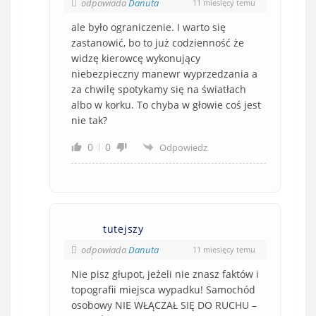
odpowiada
Danuta
11 miesięcy temu
ale było ograniczenie. I warto się
zastanowić, bo to już codzienność że
widzę kierowcę wykonujący
niebezpieczny manewr wyprzedzania a
za chwilę spotykamy się na światłach
albo w korku. To chyba w głowie coś jest
nie tak?
0
0
Odpowiedz
tutejszy
odpowiada
Danuta
11 miesięcy temu
Nie pisz głupot, jeżeli nie znasz faktów i
topografii miejsca wypadku! Samochód
osobowy NIE WŁĄCZAŁ SIĘ DO RUCHU –