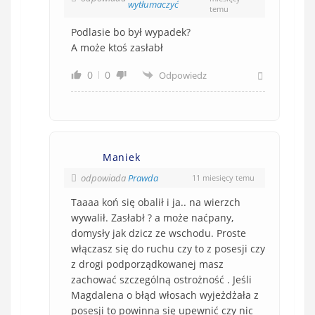
wytłumaczyć
temu
Podlasie bo był wypadek?
A może ktoś zasłabł
0
0
Odpowiedz
Maniek
odpowiada
Prawda
11 miesięcy temu
Taaaa koń się obalił i ja.. na wierzch
wywalił. Zasłabł ? a może naćpany,
domysły jak dzicz ze wschodu. Proste
włączasz się do ruchu czy to z posesji czy
z drogi podporządkowanej masz
zachować szczególną ostrożność . Jeśli
Magdalena o błąd włosach wyjeżdżała z
posesji to powinna się upewnić czy nic