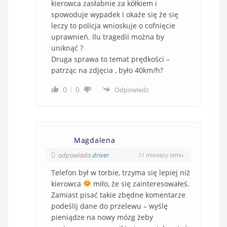
kierowca zasłabnie za kółkiem i
spowoduje wypadek i okaże się że się
leczy to policja wnioskuje o cofnięcie
uprawnień. Ilu tragedii można by
uniknąć ?
Druga sprawa to temat prędkości –
patrząc na zdjęcia , było 40km/h?
0
0
Odpowiedz
Magdalena
odpowiada
driver
11 miesięcy temu
Telefon był w torbie, trzyma się lepiej niż
kierowca
miło, że się zainteresowałeś.
Zamiast pisać takie zbędne komentarze
podeślij dane do przelewu – wyślę
pieniądze na nowy mózg żeby