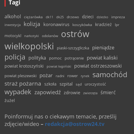
Tagi
alkohol
dzieci
ciężarówka
drzewo
dk11
dk25
dziecko
impreza
kolizja
koronawirus
kradzież
inwestycja
koszykówka
lpr
ostrów
motocykl
odolanów
narkotyki
wielkopolski
pieniądze
piaski-szczygliczka
policja
powiat kaliski
polityka
pomoc
potrącenie
powiat ostrzeszowski
powiat krotoszyński
powiat kępiński
samochód
pożar
powiat pleszewski
rower
radni
rynek
straż pożarna
szpital
szkoła
uroczystość
sąd
wypadek
zapowiedź
śmierć
zdrowie
zwierzęta
żużel
Poinformuj nas o ciekawym temacie, prześlij
zdjęcie/wideo
–
redakcja@ostrow24.tv