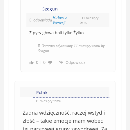
Szogun
Hubert z
11 miesięcy
odpowiada
Wenecji
temu
Z pyry głowa boli tylko Żytko
Ostatnio edytowany 11 miesięcy temu by
Szogun
0
0
Odpowiedz
Polak
11 miesięcy temu
Żadna wdzięczność, raczej wstyd i
złość – takie emocje mam wobec
tej parszywej grupy zawodowej. Za