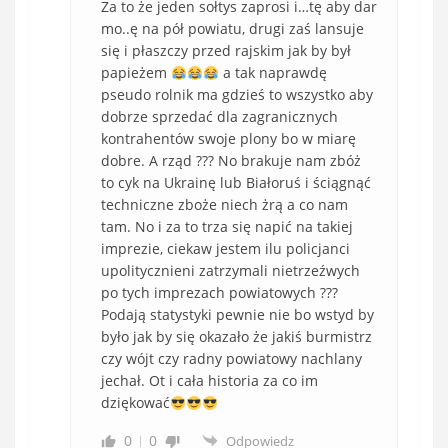
Za to że jeden sołtys zaprosi i…tę aby dar
mo..ę na pół powiatu, drugi zaś lansuje
się i płaszczy przed rajskim jak by był
papieżem
a tak naprawdę
pseudo rolnik ma gdzieś to wszystko aby
dobrze sprzedać dla zagranicznych
kontrahentów swoje plony bo w miarę
dobre. A rząd ??? No brakuje nam zbóż
to cyk na Ukrainę lub Białoruś i ściągnąć
techniczne zboże niech żrą a co nam
tam. No i za to trza się napić na takiej
imprezie, ciekaw jestem ilu policjanci
upolitycznieni zatrzymali nietrzeźwych
po tych imprezach powiatowych ???
Podają statystyki pewnie nie bo wstyd by
było jak by się okazało że jakiś burmistrz
czy wójt czy radny powiatowy nachlany
jechał. Ot i cała historia za co im
dziękować
0
0
Odpowiedz