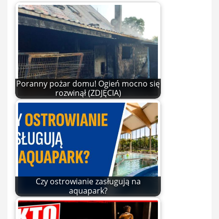
Poranny pożar domu! Ogień mocno się
rozwinął (ZDJĘCIA)
Czy ostrowianie zasługują na
aquapark?