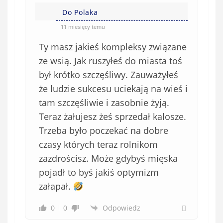
Do Polaka
11 miesięcy temu
Ty masz jakieś kompleksy związane
ze wsią. Jak ruszyłeś do miasta toś
był krótko szczęśliwy. Zauważyłeś
że ludzie sukcesu uciekają na wieś i
tam szczęśliwie i zasobnie żyją.
Teraz żałujesz żeś sprzedał kalosze.
Trzeba było poczekać na dobre
czasy których teraz rolnikom
zazdrościsz. Może gdybyś mięska
pojadł to byś jakiś optymizm
załapał.
0
0
Odpowiedz