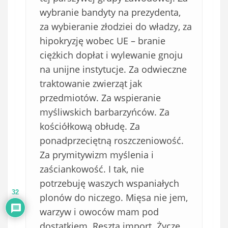
wybranie bandyty na prezydenta,
za wybieranie złodziei do władzy, za
hipokryzję wobec UE – branie
ciężkich dopłat i wylewanie gnoju
na unijne instytucje. Za odwieczne
traktowanie zwierząt jak
przedmiotów. Za wspieranie
myśliwskich barbarzyńców. Za
kościółkową obłudę. Za
ponadprzeciętną roszczeniowość.
Za prymitywizm myślenia i
zaściankowość. I tak, nie
potrzebuję waszych wspaniałych
32
plonów do niczego. Mięsa nie jem,
warzyw i owoców mam pod
dostatkiem. Reszta import. Życzę