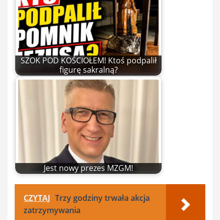
SZOK POD KOŚCIOŁEM! Ktoś podpalił
figurę sakralną?
Jest nowy prezes MZGM!
CZYTAJ
Trzy godziny trwała akcja
zatrzymywania