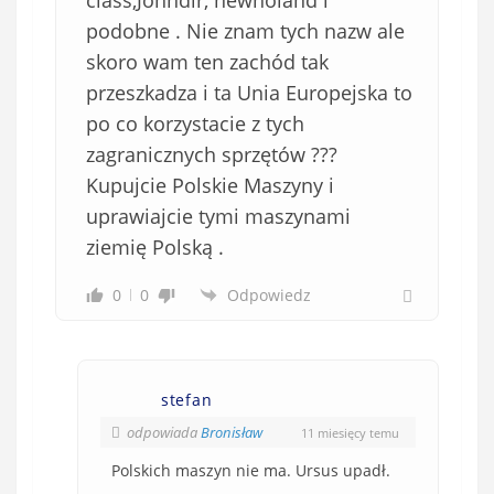
class,Johndir, newholand i
podobne . Nie znam tych nazw ale
skoro wam ten zachód tak
przeszkadza i ta Unia Europejska to
po co korzystacie z tych
zagranicznych sprzętów ???
Kupujcie Polskie Maszyny i
uprawiajcie tymi maszynami
ziemię Polską .
0
0
Odpowiedz
stefan
odpowiada
Bronisław
11 miesięcy temu
Polskich maszyn nie ma. Ursus upadł.