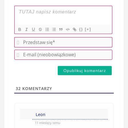
{}
[+]
P
r
E
z
-
e
m
d
a
s
i
t
l
a
32
KOMENTARZY
(
w
n
s
i
i
e
Leon
ę
o
*
11 miesięcy temu