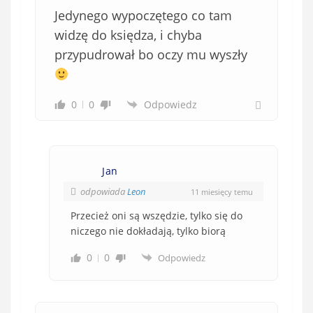
b
Jedynego wypoczętego co tam
o
w
widzę do księdza, i chyba
i
przypudrował bo oczy mu wyszły
ą
z
k
0
0
Odpowiedz
o
w
e
)
Jan
odpowiada
Leon
11 miesięcy temu
Przecież oni są wszędzie, tylko się do
niczego nie dokładają, tylko biorą
0
0
Odpowiedz