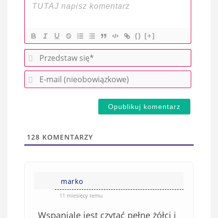
{}
[+]
P
r
E
z
-
e
m
d
a
s
i
t
l
a
128
KOMENTARZY
(
w
n
s
i
i
e
marko
ę
o
*
11 miesięcy temu
b
Wspaniale jest czytać pełne żółci i
o