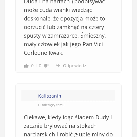
Duda I na nartach ) podpisywać
może cuda wianki wiedząc
doskonale, że opozycja może to
odrzucić lub zamknąć na cztery
spusty w zamrażarce. Śmieszny,
mały człowiek jak jego Pan Vici
Corleone Kwak.
0
0
Odpowiedz
Kaliszanin
11 miesięcy temu
Ciekawe, kiedy idąc śladem Dudy I
zacznie brylować na stokach
narciarskich i robić głupie miny do