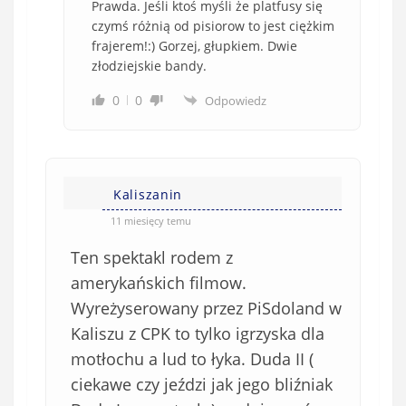
Prawda. Jeśli ktoś myśli że platfusy się
czymś różnią od pisiorow to jest ciężkim
frajerem!:) Gorzej, głupkiem. Dwie
złodziejskie bandy.
0
0
Odpowiedz
Kaliszanin
11 miesięcy temu
Ten spektakl rodem z
amerykańskich filmow.
Wyreżyserowany przez PiSdoland w
Kaliszu z CPK to tylko igrzyska dla
motłochu a lud to łyka. Duda II (
ciekawe czy jeździ jak jego bliźniak