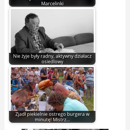
Marcelinki
Nie żyje były radny, aktywny działacz
osiedlowy
Zjadł piekielnie ostrego burgera w
minutę! Mistrz…