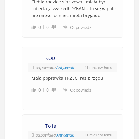
Ciebie rodzice sfałszowali miała byc
roberta ,a wyszedł DZBAN – to się w pale
nie mieści usmiechnieta brygado
0
0
Odpowiedz
KOD
odpowiada
Antylewak
11 miesięcy temu
Mała poprawka TRZECI raz z rzędu
0
0
Odpowiedz
To ja
odpowiada
Antylewak
11 miesięcy temu