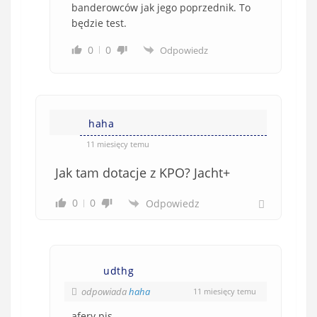
banderowców jak jego poprzednik. To
będzie test.
0
0
Odpowiedz
haha
11 miesięcy temu
Jak tam dotacje z KPO? Jacht+
0
0
Odpowiedz
udthg
odpowiada
haha
11 miesięcy temu
afery pis