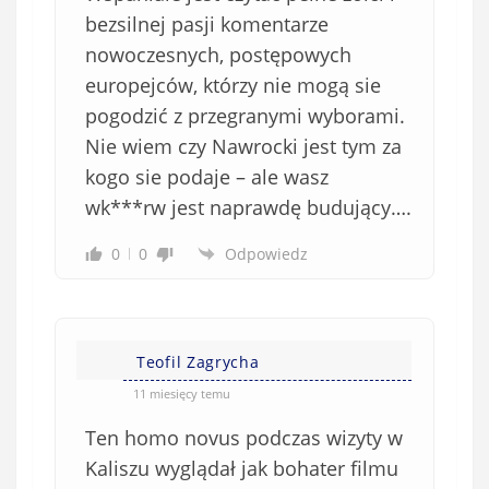
w
bezsilnej pasji komentarze
i
nowoczesnych, postępowych
ą
europejców, którzy nie mogą sie
z
pogodzić z przegranymi wyborami.
k
Nie wiem czy Nawrocki jest tym za
o
kogo sie podaje – ale wasz
w
e
wk***rw jest naprawdę budujący….
)
0
0
Odpowiedz
Teofil Zagrycha
11 miesięcy temu
Ten homo novus podczas wizyty w
Kaliszu wyglądał jak bohater filmu