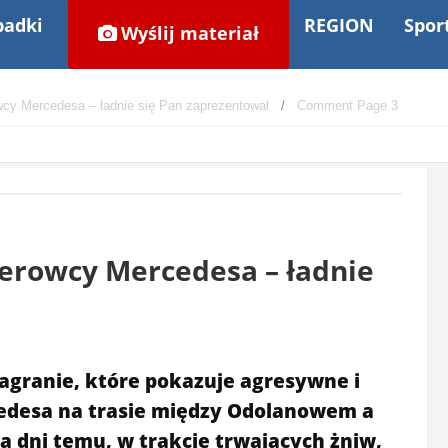
adki
REGION
Spor
Wyślij materiał
cy Mercedesa – ładnie się Pan zaprezentował
Comment Page 3
erowcy Mercedesa – ładnie
nagranie, które pokazuje agresywne i
edesa na trasie między Odolanowem a
a dni temu, w trakcie trwających żniw,