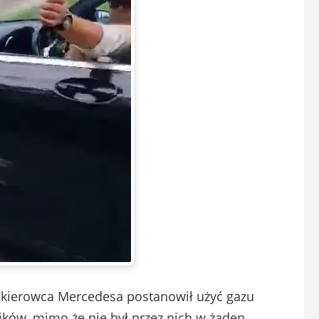
, kierowca Mercedesa postanowił użyć gazu
ków, mimo że nie był przez nich w żaden