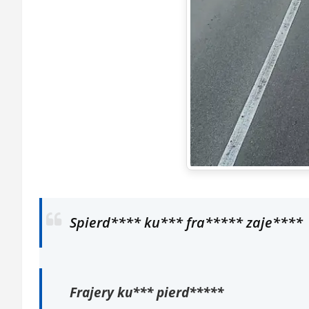
Spierd**** ku*** fra***** zaje****
Frajery ku*** pierd*****