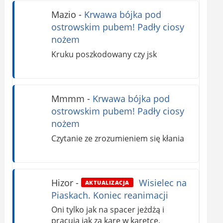
Mazio
-
Krwawa bójka pod
ostrowskim pubem! Padły ciosy
nożem
Kruku poszkodowany czy jsk
Mmmm
-
Krwawa bójka pod
ostrowskim pubem! Padły ciosy
nożem
Czytanie ze zrozumieniem się kłania
Hizor
-
Wisielec na
AKTUALIZACJA
Piaskach. Koniec reanimacji
Oni tylko jak na spacer jeżdżą i
pracują jak za karę w karetce.