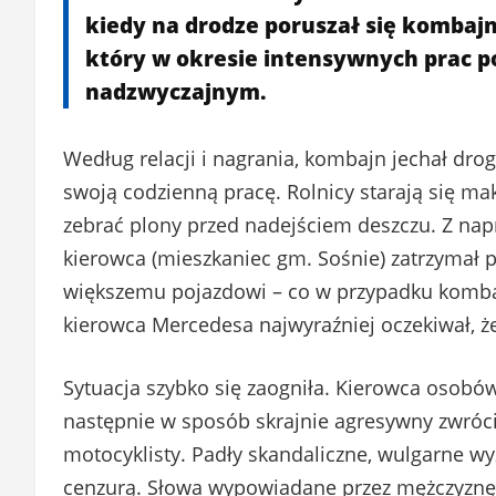
kiedy na drodze poruszał się kombajn
który w okresie intensywnych prac po
nadzwyczajnym.
Według relacji i nagrania, kombajn jechał dr
swoją codzienną pracę. Rolnicy starają się ma
zebrać plony przed nadejściem deszczu. Z na
kierowca (mieszkaniec gm. Sośnie) zatrzymał p
większemu pojazdowi – co w przypadku kombaj
kierowca Mercedesa najwyraźniej oczekiwał, ż
Sytuacja szybko się zaogniła. Kierowca osobó
następnie w sposób skrajnie agresywny zwróci
motocyklisty. Padły skandaliczne, wulgarne wy
cenzurą. Słowa wypowiadane przez mężczyznę 