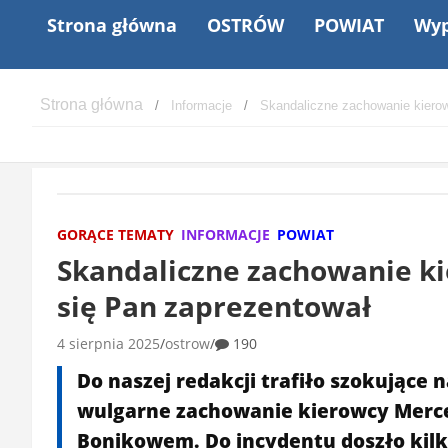
Strona główna
OSTRÓW
POWIAT
Wyp
Informacje
Skandaliczne zachowanie kierow
GORĄCE TEMATY
INFORMACJE
POWIAT
Skandaliczne zachowanie ki
się Pan zaprezentował
4 sierpnia 2025
ostrow
190
Do naszej redakcji trafiło szokujące 
wulgarne zachowanie kierowcy Merc
Bonikowem. Do incydentu doszło kilk