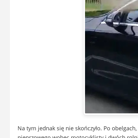
Na tym jednak się nie skończyło. Po obelgach
pieprzowego wobec motocyklisty i dwóch rolni