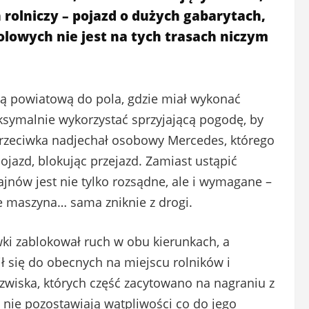
 rolniczy – pojazd o dużych gabarytach,
lowych nie jest na tych trasach niczym
ogą powiatową do pola, gdzie miał wykonać
ksymalnie wykorzystać sprzyjającą pogodę, by
przeciwka nadjechał osobowy Mercedes, którego
ojazd, blokując przejazd. Zamiast ustąpić
nów jest nie tylko rozsądne, ale i wymagane –
e maszyna… sama zniknie z drogi.
wki zablokował ruch w obu kierunkach, a
ł się do obecnych na miejscu rolników i
zwiska, których część zacytowano na nagraniu z
nie pozostawiają wątpliwości co do jego