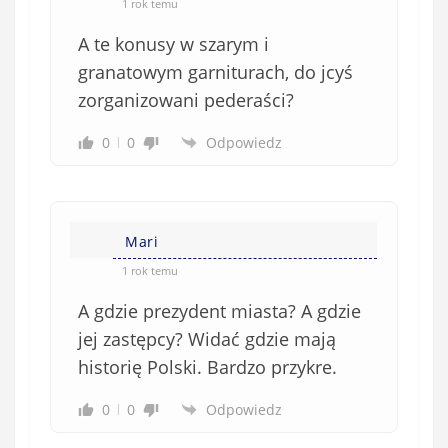
1 rok temu
A te konusy w szarym i
granatowym garniturach, do jcyś
zorganizowani pederaści?
0
0
Odpowiedz
Mari
1 rok temu
A gdzie prezydent miasta? A gdzie
jej zastępcy? Widać gdzie mają
historię Polski. Bardzo przykre.
0
0
Odpowiedz