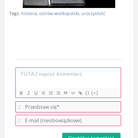
Tags:
historia
,
ostrów wielkopolski
,
uroczystość
Nawigacja
wpisu
{}
[+]
P
r
E
z
-
e
m
d