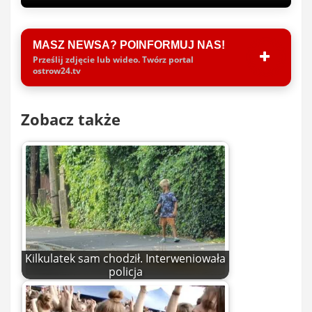
MASZ NEWSA? POINFORMUJ NAS!
Prześlij zdjęcie lub wideo. Twórz portal
ostrow24.tv
Zobacz także
Kilkulatek sam chodził. Interweniowała
policja