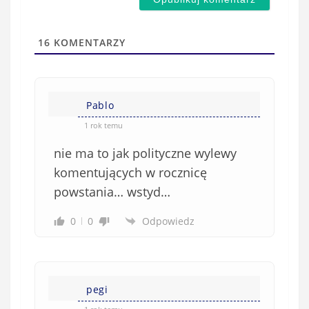
a
s
i
t
l
a
16
KOMENTARZY
(
w
n
s
i
i
e
Pablo
ę
o
*
1 rok temu
b
nie ma to jak polityczne wylewy
o
w
komentujących w rocznicę
i
powstania… wstyd…
ą
z
0
0
Odpowiedz
k
o
w
e
pegi
)