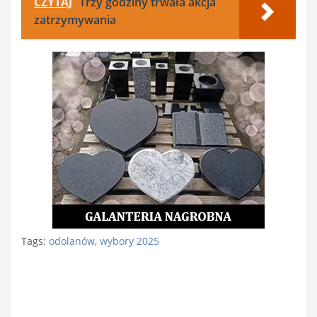
CZYTAJ
Trzy godziny trwała akcja
zatrzymywania
Tags:
odolanów
,
wybory 2025
Nawigacja
wpisu