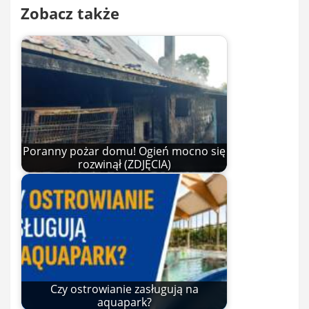
Zobacz także
Poranny pożar domu! Ogień mocno się
rozwinął (ZDJĘCIA)
Czy ostrowianie zasługują na
aquapark?