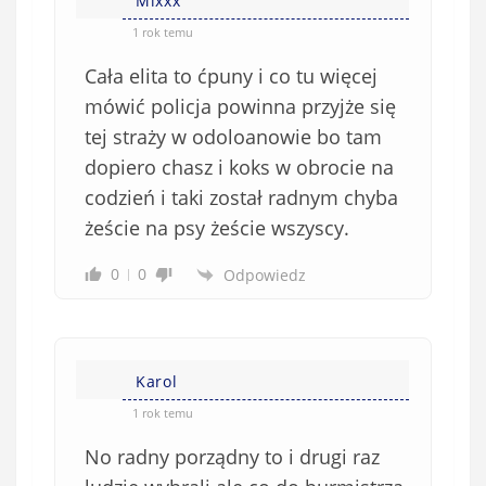
e
Mixxx
ę
o
*
1 rok temu
b
Cała elita to ćpuny i co tu więcej
o
w
mówić policja powinna przyjże się
i
tej straży w odoloanowie bo tam
ą
dopiero chasz i koks w obrocie na
z
codzień i taki został radnym chyba
k
żeście na psy żeście wszyscy.
o
w
0
0
Odpowiedz
e
)
Karol
1 rok temu
No radny porządny to i drugi raz