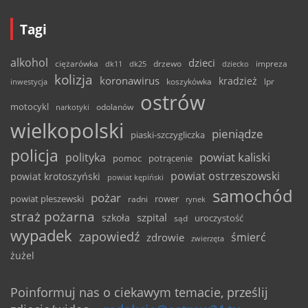
Tagi
alkohol
dzieci
ciężarówka
drzewo
dk11
dk25
dziecko
impreza
kolizja
koronawirus
kradzież
inwestycja
koszykówka
lpr
ostrów
motocykl
odolanów
narkotyki
wielkopolski
pieniądze
piaski-szczygliczka
policja
powiat kaliski
polityka
pomoc
potrącenie
powiat ostrzeszowski
powiat krotoszyński
powiat kępiński
samochód
pożar
powiat pleszewski
rower
radni
rynek
straż pożarna
szpital
szkoła
uroczystość
sąd
wypadek
zapowiedź
śmierć
zdrowie
zwierzęta
żużel
Poinformuj nas o ciekawym temacie, prześlij