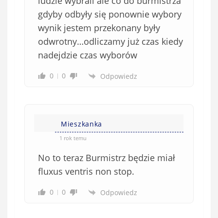
ludzie wybrali ale co do burmistrza
gdyby odbyły się ponownie wybory
wynik jestem przekonany były
odwrotny…odliczamy już czas kiedy
nadejdzie czas wyborów
0
0
Odpowiedz
Mieszkanka
1 rok temu
No to teraz Burmistrz będzie miał
fluxus ventris non stop.
0
0
Odpowiedz