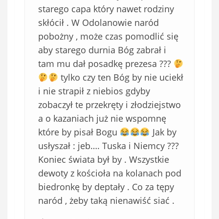
starego capa który nawet rodziny
skłócił . W Odolanowie naród
pobożny , może czas pomodlić się
aby starego durnia Bóg zabrał i
tam mu dał posadkę prezesa ???
tylko czy ten Bóg by nie uciekł
i nie strapił z niebios gdyby
zobaczył te przekręty i złodziejstwo
a o kazaniach już nie wspomnę
które by pisał Bogu
Jak by
usłyszał : jeb…. Tuska i Niemcy ???
Koniec świata był by . Wszystkie
dewoty z kościoła na kolanach pod
biedronkę by deptały . Co za tępy
naród , żeby taką nienawiść siać .