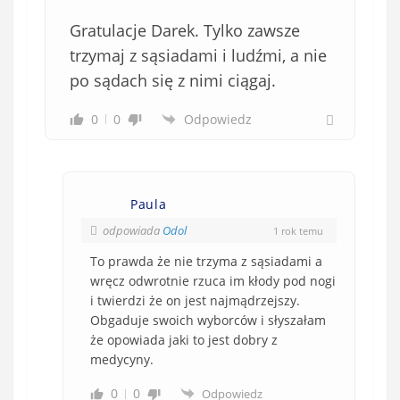
Gratulacje Darek. Tylko zawsze
trzymaj z sąsiadami i ludźmi, a nie
po sądach się z nimi ciągaj.
0
0
Odpowiedz
Paula
odpowiada
Odol
1 rok temu
To prawda że nie trzyma z sąsiadami a
wręcz odwrotnie rzuca im kłody pod nogi
i twierdzi że on jest najmądrzejszy.
Obgaduje swoich wyborców i słyszałam
że opowiada jaki to jest dobry z
medycyny.
0
0
Odpowiedz