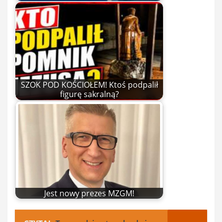
SZOK POD KOŚCIOŁEM! Ktoś podpalił
figurę sakralną?
Jest nowy prezes MZGM!